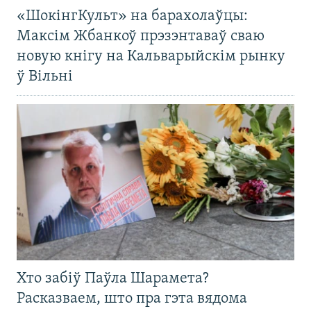
«ШокінгКульт» на барахолаўцы:
Максім Жбанкоў прэзэнтаваў сваю
новую кнігу на Кальварыйскім рынку
ў Вільні
Хто забіў Паўла Шарамета?
Расказваем, што пра гэта вядома