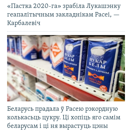
«Пастка 2020-га» зрабіла Лукашэнку
геапалітычным закладнікам Расеі, —
Карбалевіч
Беларусь прадала ў Расею рэкордную
колькасьць цукру. Ці хопіць яго самім
беларусам і ці ня вырастуць цэны