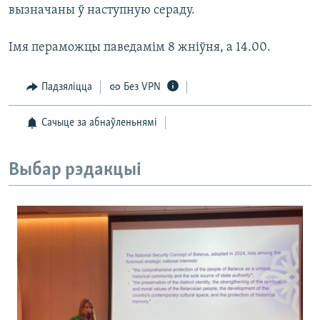
вызначаны ў наступную сераду.
Імя пераможцы паведамім 8 жніўня, а 14.00.
Падзяліцца
Без VPN
Сачыце за абнаўленьнямі
Выбар рэдакцыі