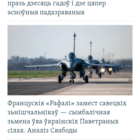
празь дзесяць гадоў і дзе цяпер
асноўныя падазраваныя
Францускія «Рафалі» замест савецкіх
зьнішчальнікаў — сымбалічная
зьмена ўва ўкраінскіх Паветраных
сілах. Аналіз Свабоды