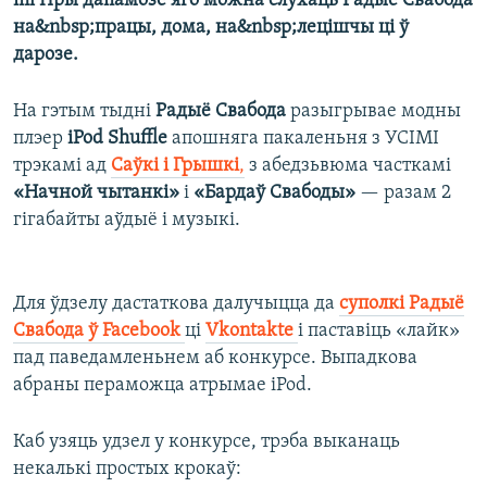
ml Пры дапамозе яго можна слухаць Радыё Свабода
на&nbsp;працы, дома, на&nbsp;лецішчы ці ў
дарозе.
На гэтым тыдні
Радыё Свабода
разыгрывае модны
плэер
iPod Shuffle
апошняга пакаленьня з УСІМІ
трэкамі ад
Саўкі і Грышкі
,
з абедзьвюма часткамі
«Начной чытанкі»
і
«Бардаў Свабоды»
— разам 2
гігабайты аўдыё і музыкі.
Для ўдзелу дастаткова далучыцца да
суполкі Радыё
Свабода ў Facebook
ці
Vkontakte
і паставіць «лайк»
пад паведамленьнем аб конкурсе. Выпадкова
абраны пераможца атрымае iPod.
Каб узяць удзел у конкурсе, трэба выканаць
некалькі простых крокаў: