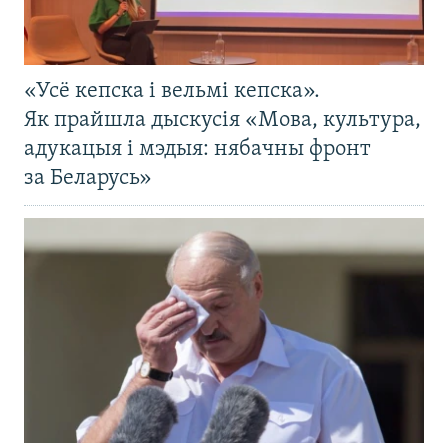
«Усё кепска і вельмі кепска».
Як прайшла дыскусія «Мова, культура,
адукацыя і мэдыя: нябачны фронт
за Беларусь»