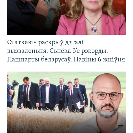
Статкевіч раскрыў дэталі
вызваленьня. Сьпёка б’е рэкорды.
Пашпарты беларусаў. Навіны 6 жніўня