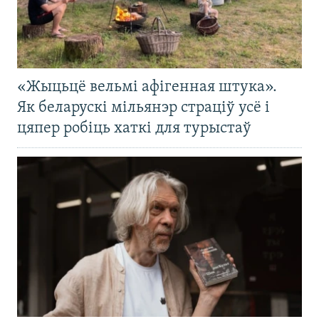
«Жыцьцё вельмі афігенная штука».
Як беларускі мільянэр страціў усё і
цяпер робіць хаткі для турыстаў