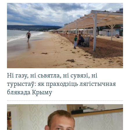
Ні газу, ні сьвятла, ні сувязі, ні
турыстаў: як праходзіць лягістычная
блякада Крыму