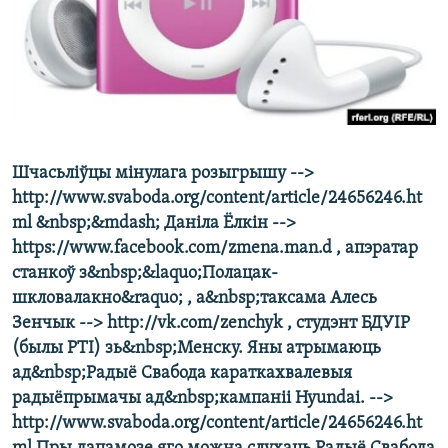
КУЛЬТУРА
МОВА
КАЛЯНДАР
НА ХВАЛЯХ СВАБОДЫ
Шчасьліўцы мінулага розыгрышу -->
http://www.svaboda.org/content/article/24656246.ht
ml &nbsp;&mdash; Даніла Ёлкін -->
https://www.facebook.com/zmena.man.d , апэратар
станкоў з&nbsp;&laquo;Полацак-
шкловалакно&raquo; , а&nbsp;таксама Алесь
Зенчык --> http://vk.com/zenchyk , студэнт БДУІР
(былы РТІ) зь&nbsp;Менску. Яны атрымаюць
ад&nbsp;Радыё Свабода караткахвалевыя
радыёпрымачы ад&nbsp;кампаніі Hyundai. -->
http://www.svaboda.org/content/article/24656246.ht