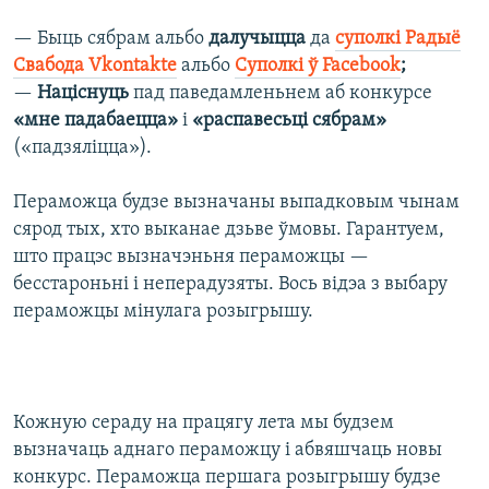
— Быць сябрам альбо
далучыцца
да
суполкі Радыё
Свабода Vkontakte
альбо
Суполкі ў Facebook
;
—
Націснуць
пад паведамленьнем аб конкурсе
«мне падабаецца»
і
«распавесьці сябрам»
(«падзяліцца»).
Пераможца будзе вызначаны выпадковым чынам
сярод тых, хто выканае дзьве ўмовы. Гарантуем,
што працэс вызначэньня пераможцы —
бесстароньні і неперадузяты. Вось відэа з выбару
пераможцы мінулага розыгрышу.
Кожную сераду на працягу лета мы будзем
вызначаць аднаго пераможцу і абвяшчаць новы
конкурс. Пераможца першага розыгрышу будзе