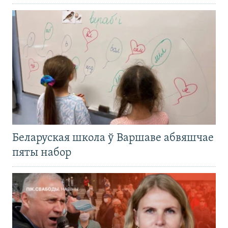
Беларуская школа ў Варшаве абвяшчае
пяты набор