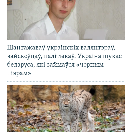
Шантажаваў украінскіх валянтэраў,
вайскоўцаў, палітыкаў. Украіна шукае
беларуса, які займаўся «чорным
піярам»