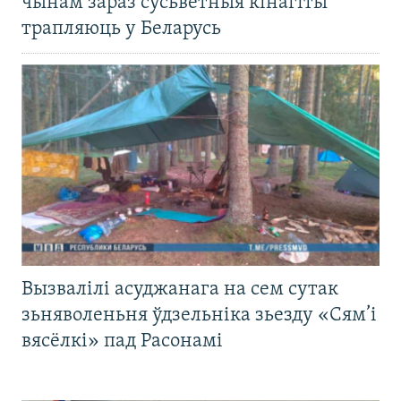
чынам зараз сусьветныя кінагіты
трапляюць у Беларусь
Вызвалілі асуджанага на сем сутак
зьняволеньня ўдзельніка зьезду «Сям’і
вясёлкі» пад Расонамі