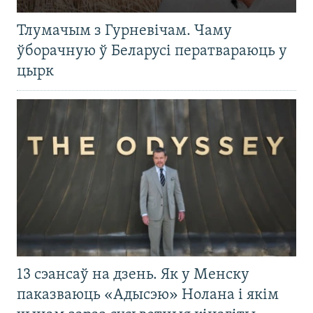
Тлумачым з Гурневічам. Чаму
ўборачную ў Беларусі ператвараюць у
цырк
13 сэансаў на дзень. Як у Менску
паказваюць «Адысэю» Нолана і якім