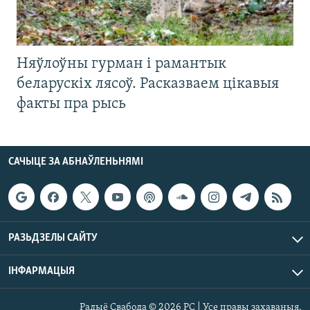
Няўлоўны гурман і рамантык
беларускіх лясоў. Расказваем цікавыя
факты пра рысь
САЧЫЦЕ ЗА АБНАЎЛЕНЬНЯМІ
РАЗЬДЗЕЛЫ САЙТУ
ІНФАРМАЦЫЯ
Радыё Свабода © 2026 РС | Усе правы захаваныя.