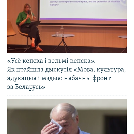
«Усё кепска і вельмі кепска».
Як прайшла дыскусія «Мова, культура,
адукацыя і мэдыя: нябачны фронт
за Беларусь»