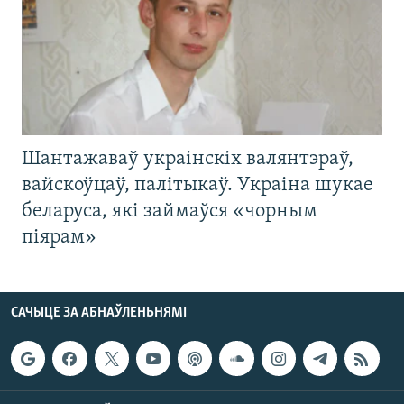
Шантажаваў украінскіх валянтэраў,
вайскоўцаў, палітыкаў. Украіна шукае
беларуса, які займаўся «чорным
піярам»
САЧЫЦЕ ЗА АБНАЎЛЕНЬНЯМІ