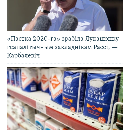
«Пастка 2020-га» зрабіла Лукашэнку
геапалітычным закладнікам Расеі, —
Карбалевіч