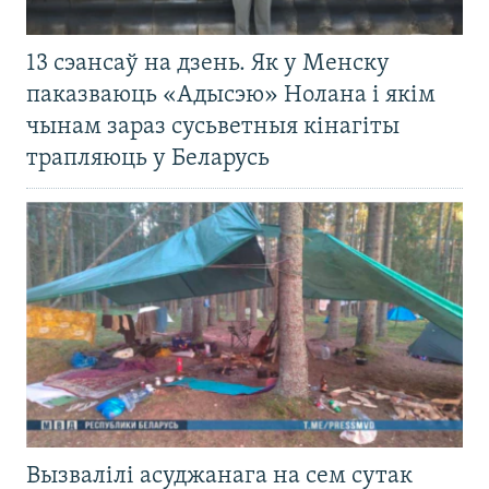
13 сэансаў на дзень. Як у Менску
паказваюць «Адысэю» Нолана і якім
чынам зараз сусьветныя кінагіты
трапляюць у Беларусь
Вызвалілі асуджанага на сем сутак