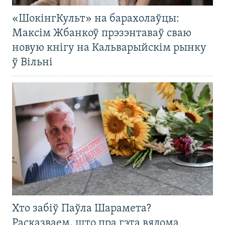
«ШокінгКульт» на барахолаўцы:
Максім Жбанкоў прэзэнтаваў сваю
новую кнігу на Кальварыйскім рынку
ў Вільні
Хто забіў Паўла Шарамета?
Расказваем, што пра гэта вядома