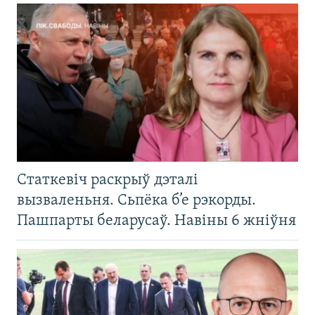
Статкевіч раскрыў дэталі
вызваленьня. Сьпёка б’е рэкорды.
Пашпарты беларусаў. Навіны 6 жніўня