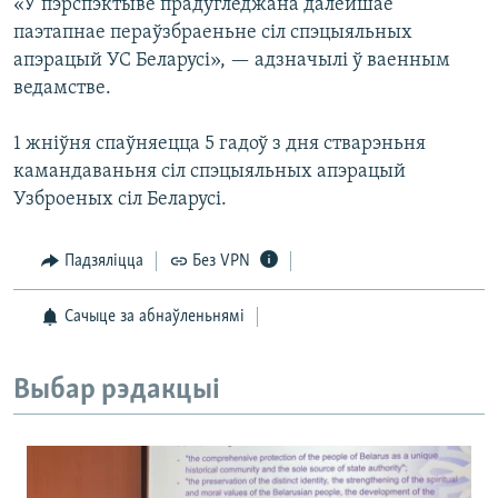
«У пэрспэктыве прадугледжана далейшае
паэтапнае пераўзбраеньне сіл спэцыяльных
апэрацый УС Беларусі», — адзначылі ў ваенным
ведамстве.
1 жніўня спаўняецца 5 гадоў з дня стварэньня
камандаваньня сіл спэцыяльных апэрацый
Узброеных сіл Беларусі.
Падзяліцца
Без VPN
Сачыце за абнаўленьнямі
Выбар рэдакцыі