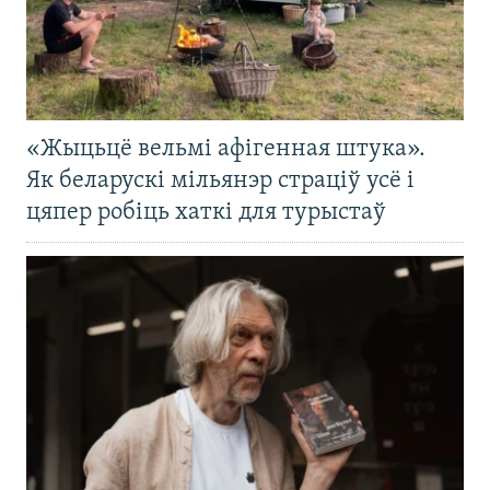
«Жыцьцё вельмі афігенная штука».
Як беларускі мільянэр страціў усё і
цяпер робіць хаткі для турыстаў