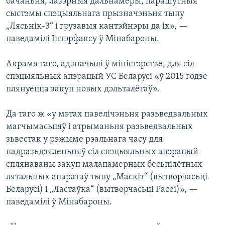
бачаньня, лазэрныя дальнамеры, парашутныя
сыстэмы спэцыяльнага прызначэньня тыпу
„Лясьнік-3“ і грузавыя кантэйнэры да іх», —
паведамілі Інтэрфаксу ў Мінабароны.
Акрамя таго, адзначылі ў міністэрстве, для сіл
спэцыяльных апэрацый УС Беларусі «ў 2015 годзе
плянуецца закуп новых дэльталётаў».
Да таго ж «у мэтах павелічэньня разьведвальных
магчымасьцяў і атрыманьня разьведвальных
зьвестак у рэжыме рэальнага часу для
падразьдзяленьняў сіл спэцыяльных апэрацый
сплянаваны закуп малапамерных бесьпілётных
лятальных апаратаў тыпу „Маскіт“ (вытворчасьці
Беларусі) і „Ластаўка“ (вытворчасьці Расеі)», —
паведамілі ў Мінабароны.