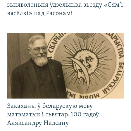
зьняволеньня ўдзельніка зьезду «Сям’і
вясёлкі» пад Расонамі
Закаханы ў беларускую мову
матэматык і сьвятар. 100 гадоў
Аляксандру Надсану