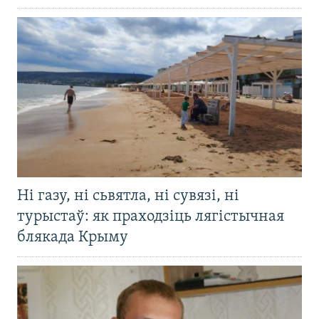
Ні газу, ні сьвятла, ні сувязі, ні
турыстаў: як праходзіць лягістычная
блякада Крыму