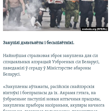
КУЛЬТУРА
МОВА
КАЛЯНДАР
НА ХВАЛЯХ СВАБОДЫ
Закупілі дэльталёты і бесьпілётнікі.
Найноўшая стралковая зброя закуплена для сіл
спэцыяльных апэрацый Узброеных сіл Беларусі,
паведамілі ў сераду ў Міністэрстве абароны
Беларусі.
«Закуплены аўтаматы, расійскія снайпэрскія
вінтоўкі і боепрыпасы да іх. Акрамя гэтага, на
ўзбраеньне паступілі новыя аптычныя прыцэлы,
закуплены прыборы назіраньня, акуляры начнога