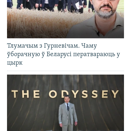
Тлумачым з Гурневічам. Чаму
ўборачную ў Беларусі ператвараюць у
цырк