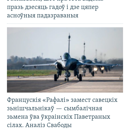
празь дзесяць гадоў і дзе цяпер
асноўныя падазраваныя
Францускія «Рафалі» замест савецкіх
зьнішчальнікаў — сымбалічная
зьмена ўва ўкраінскіх Паветраных
сілах. Аналіз Свабоды