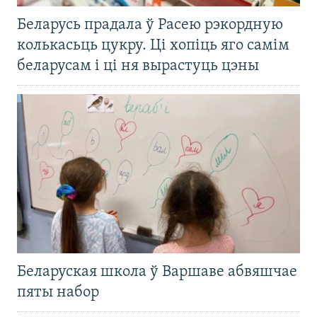
Беларусь прадала ў Расею рэкордную
колькасьць цукру. Ці хопіць яго самім
беларусам і ці ня вырастуць цэны
Беларуская школа ў Варшаве абвяшчае
пяты набор