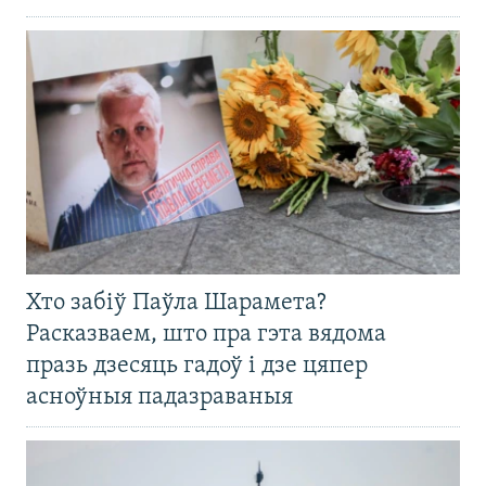
Хто забіў Паўла Шарамета?
Расказваем, што пра гэта вядома
празь дзесяць гадоў і дзе цяпер
асноўныя падазраваныя