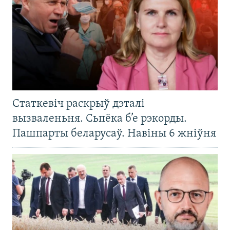
Статкевіч раскрыў дэталі
вызваленьня. Сьпёка б’е рэкорды.
Пашпарты беларусаў. Навіны 6 жніўня