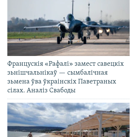
Францускія «Рафалі» замест савецкіх
зьнішчальнікаў — сымбалічная
зьмена ўва ўкраінскіх Паветраных
сілах. Аналіз Свабоды