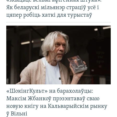
«Жыцьцё вельмі афігенная штука».
Як беларускі мільянэр страціў усё і
цяпер робіць хаткі для турыстаў
«ШокінгКульт» на барахолаўцы:
Максім Жбанкоў прэзэнтаваў сваю
новую кнігу на Кальварыйскім рынку
ў Вільні