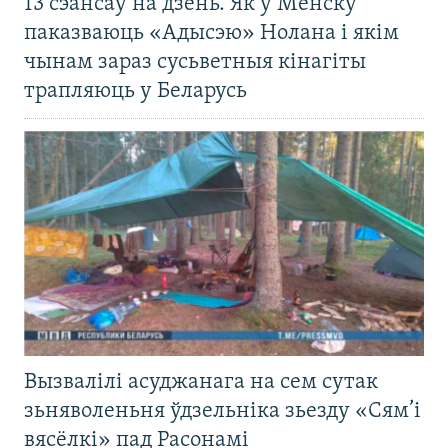
13 сэансаў на дзень. Як у Менску
паказваюць «Адысэю» Нолана і якім
чынам зараз сусьветныя кінагіты
трапляюць у Беларусь
Вызвалілі асуджанага на сем сутак
зьняволеньня ўдзельніка зьезду «Сям’і
вясёлкі» пад Расонамі