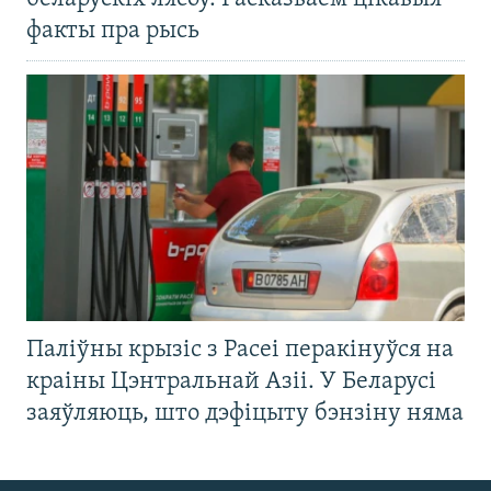
факты пра рысь
Паліўны крызіс з Расеі перакінуўся на
краіны Цэнтральнай Азіі. У Беларусі
заяўляюць, што дэфіцыту бэнзіну няма