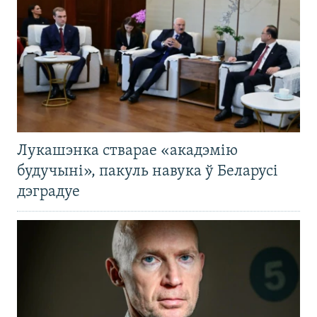
Лукашэнка стварае «акадэмію
будучыні», пакуль навука ў Беларусі
дэградуе