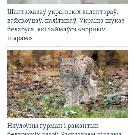
Шантажаваў украінскіх валянтэраў,
вайскоўцаў, палітыкаў. Украіна шукае
беларуса, які займаўся «чорным
піярам»
Няўлоўны гурман і рамантык
беларускіх лясоў. Расказваем цікавыя