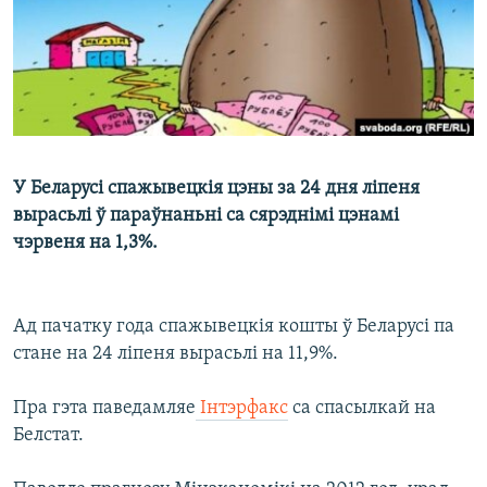
КУЛЬТУРА
МОВА
КАЛЯНДАР
НА ХВАЛЯХ СВАБОДЫ
У Беларусі спажывецкія цэны за 24 дня ліпеня
вырасьлі ў параўнаньні са сярэднімі цэнамі
чэрвеня на 1,3%.
Ад пачатку года спажывецкія кошты ў Беларусі па
стане на 24 ліпеня вырасьлі на 11,9%.
Пра гэта паведамляе
Інтэрфакс
са спасылкай на
Белстат.