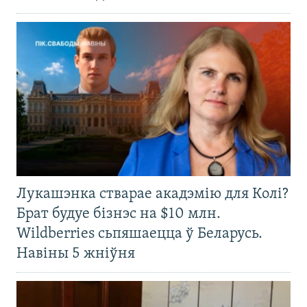
Лукашэнка стварае акадэмію для Колі?
Брат будуе бізнэс на $10 млн.
Wildberries сьпяшаецца ў Беларусь.
Навіны 5 жніўня