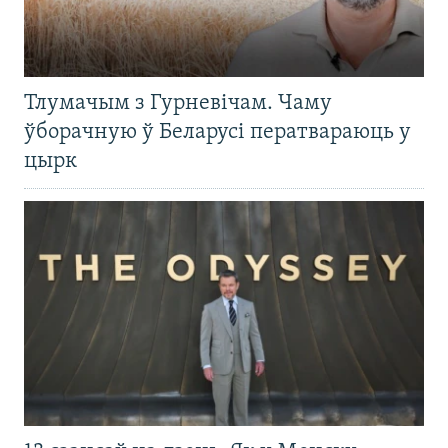
Тлумачым з Гурневічам. Чаму
ўборачную ў Беларусі ператвараюць у
цырк