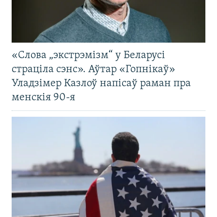
«Слова „экстрэмізм“ у Беларусі
страціла сэнс». Аўтар «Гопнікаў»
Уладзімер Казлоў напісаў раман пра
менскія 90-я