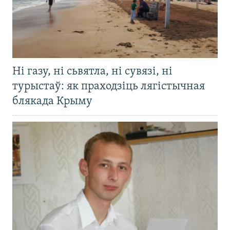
Ні газу, ні сьвятла, ні сувязі, ні
турыстаў: як праходзіць лягістычная
блякада Крыму