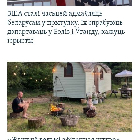
ЗША сталі часьцей адмаўляць
беларусам у прытулку. Іх спрабуюць
дэпартаваць у Бэліз і Ўганду, кажуць
юрысты