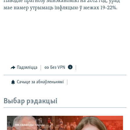
Паводле прагнозу Мінэканомікі на 2012 год, урад
мае намер утрымаць інфляцыю ў межах 19-22%.
Падзяліцца
Без VPN
Сачыце за абнаўленьнямі
Выбар рэдакцыі