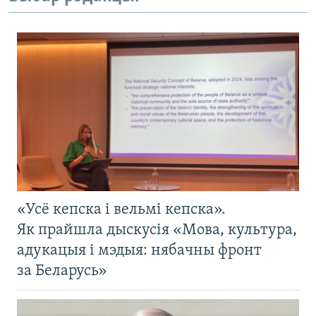
«Усё кепска і вельмі кепска».
Як прайшла дыскусія «Мова, культура,
адукацыя і мэдыя: нябачны фронт
за Беларусь»