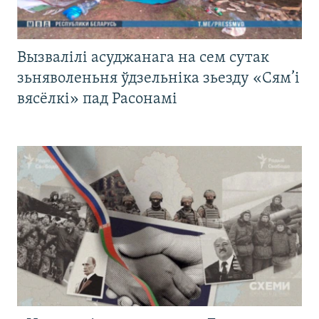
Вызвалілі асуджанага на сем сутак
зьняволеньня ўдзельніка зьезду «Сям’і
вясёлкі» пад Расонамі