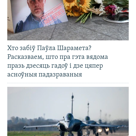
Хто забіў Паўла Шарамета?
Расказваем, што пра гэта вядома
празь дзесяць гадоў і дзе цяпер
асноўныя падазраваныя