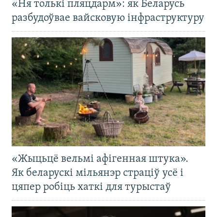
«Ня толькі пляцдарм»: як Беларусь
разбудоўвае вайсковую інфраструктуру
«Жыцьцё вельмі афігенная штука».
Як беларускі мільянэр страціў усё і
цяпер робіць хаткі для турыстаў