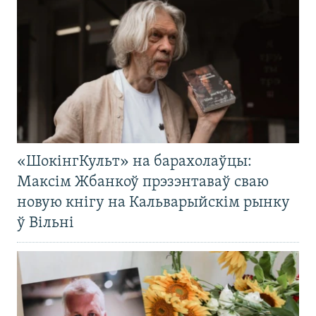
«ШокінгКульт» на барахолаўцы:
Максім Жбанкоў прэзэнтаваў сваю
новую кнігу на Кальварыйскім рынку
ў Вільні