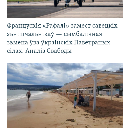
Францускія «Рафалі» замест савецкіх
зьнішчальнікаў — сымбалічная
зьмена ўва ўкраінскіх Паветраных
сілах. Аналіз Свабоды