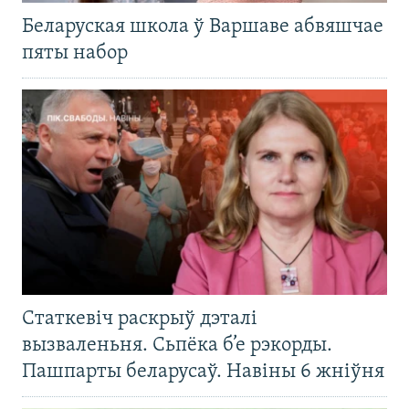
Беларуская школа ў Варшаве абвяшчае
пяты набор
Статкевіч раскрыў дэталі
вызваленьня. Сьпёка б’е рэкорды.
Пашпарты беларусаў. Навіны 6 жніўня