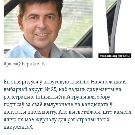
КУЛЬТУРА
МОВА
КАЛЯНДАР
НА ХВАЛЯХ СВАБОДЫ
Яраслаў Берніковіч
Ён зьвярнуўся ў акруговую камісію Наваполацкай
выбарчай акругі № 25, каб падаць дакумэнты на
рэгістрацыю ініцыятыўнай групы для збору
подпісаў за сваё вылучэньне на кандыдата ў
дэпутаты парлямэнту. Але высветлілася, што камісія
яшчэ ня мае журналу для рэгістрацыі такіх
дакумэнтаў.