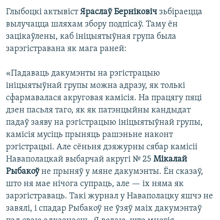
Глыбоцкі актывіст
Яраслаў Берніковіч
зьбіраецца
вылучацца шляхам збору подпісаў. Таму ён
зацікаўлены, каб ініцыятыўная група была
зарэгістравана як мага раней:
«Падаваць дакумэнты на рэгістрацыю
ініцыятыўнай групы можна адразу, як толькі
сфармавалася акруговая камісія. На працягу пяці
дзен пасьля таго, як як патэнцыйны кандыдат
падаў заяву на рэгістрацыю ініцыятыўнай групы,
камісія мусіць прыняць рашэньне наконт
рэгістрацыі. Але сёньня дзяжурны сябар камісіі
Наваполацкай выбарчай акругі № 25
Мікалай
Рыбакоў
не прыняў у мяне дакумэнты. Ён сказаў,
што ня мае нічога супраць, але — іх няма як
зарэгістраваць. Такі журнал у Наваполацку яшчэ не
завялі, і спадар Рыбакоў не ўзяў маіх дакумэнтаў