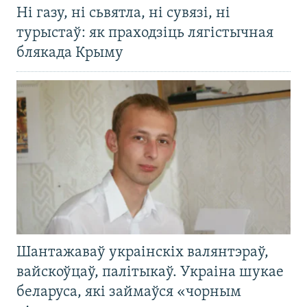
Ні газу, ні сьвятла, ні сувязі, ні
турыстаў: як праходзіць лягістычная
блякада Крыму
Шантажаваў украінскіх валянтэраў,
вайскоўцаў, палітыкаў. Украіна шукае
беларуса, які займаўся «чорным