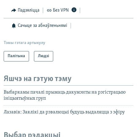
Падзяліцца
Без VPN
Сачыце за абнаўленьнямі
Тэмы гэтага артыкулу
Палітыка
Людзі
Яшчэ на гэтую тэму
Выбаркамы пачалі прымаць дакумэнты на рэгістрацыю
ініцыятыўных груп
Лазавік: Заклікі да рэвалюцыі будуць выдаляцца з эфіру
Выбар рэдакцыі