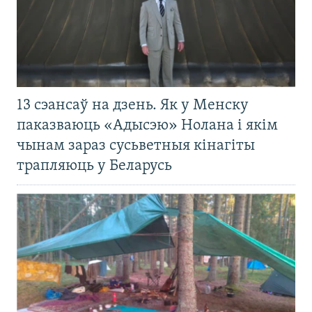
13 сэансаў на дзень. Як у Менску
паказваюць «Адысэю» Нолана і якім
чынам зараз сусьветныя кінагіты
трапляюць у Беларусь