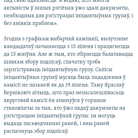
пад сваю адказнасць. Я ведаю, што многія
актывісты ў іншых рэгіёнах ужо здалі дакумэнты,
неабходныя для рэгістрацыі ініцыятыўных групаў, і
без аніякіх праблем».
Згодна з графікам выбарчай кампаніі, вылучэнне
кандыдатаў пачынаецца з 15 ліпеня і працягнецца
да 13 жніўня. Але ж тым, хто збіраецца балатавацца
шляхам збору подпісаў, спачатку трэба
зарэгістраваць ініцыятыўную групу. Сьпісы
ініцыятыўных групаў мусяць быць пададзеныя ў
камісіі не пазьней як да 19 ліпеня. Таму Яраслаў
Берніковіч лічыць, што праз непасьпешлівасьць
акруговай камісіі ён апынуўся ў горшым
становішчы за тых, хто ўжо падаў дакумэнты на
рэгістрацыю ініцыятыўнай групы: ім могуць
выдаць пасьведчаннні раней, і яны раней
распачнуць збор подпісаў.