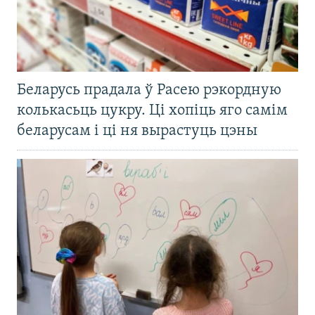
Беларусь прадала ў Расею рэкордную
колькасьць цукру. Ці хопіць яго самім
беларусам і ці ня вырастуць цэны