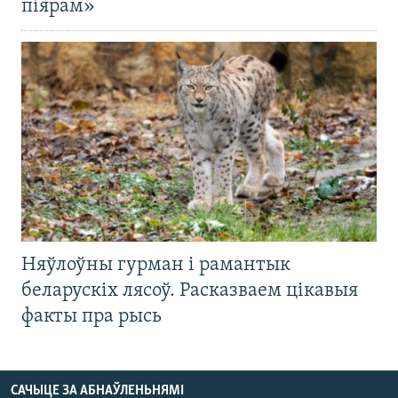
піярам»
Няўлоўны гурман і рамантык
беларускіх лясоў. Расказваем цікавыя
факты пра рысь
САЧЫЦЕ ЗА АБНАЎЛЕНЬНЯМІ