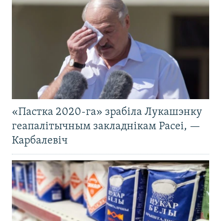
«Пастка 2020-га» зрабіла Лукашэнку
геапалітычным закладнікам Расеі, —
Карбалевіч