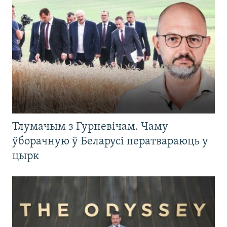
Тлумачым з Гурневічам. Чаму
ўборачную ў Беларусі ператвараюць у
цырк