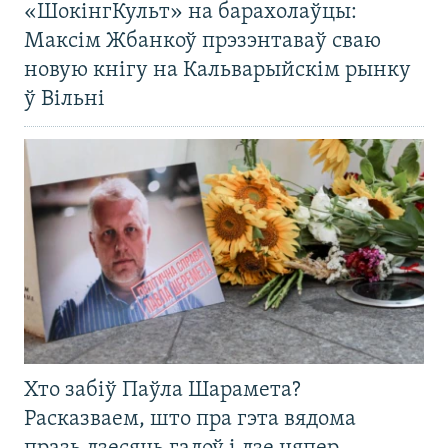
«ШокінгКульт» на барахолаўцы:
Максім Жбанкоў прэзэнтаваў сваю
новую кнігу на Кальварыйскім рынку
ў Вільні
Хто забіў Паўла Шарамета?
Расказваем, што пра гэта вядома