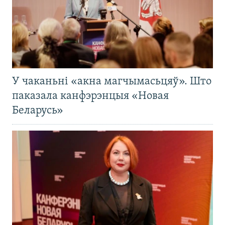
У чаканьні «акна магчымасьцяў». Што
паказала канфэрэнцыя «Новая
Беларусь»