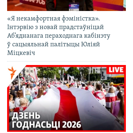
«Я некамфортная фэміністка».
Інтэрвію з новай прадстаўніцай
Аб’яднанага пераходнага кабінэту
ў сацыяльнай палітыцы Юліяй
Міцкевіч