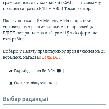
грамадзянскай супольнасьці і СМІ», — паведаміў
прэсавы сакратар БДІПЧ АБСЭ Томас Рымэр.
Пасьля перамоваў у Менску місія падрыхтуе
справаздачу з рэкамэндацыямі, ці праводзіць
БДІПЧ назіраньне за выбарамі і ў якім фармаце
гэта рабіць.
Выбары ў Палату прадстаўнікоў прызначаныя на 23
верасьня, нагадвае
БелаПАН
.
Падзяліцца
Без VPN
Сачыце за абнаўленьнямі
Выбар рэдакцыі