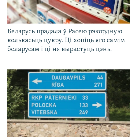
Беларусь прадала ў Расею рэкордную
колькасьць цукру. Ці хопіць яго самім
беларусам і ці ня вырастуць цэны