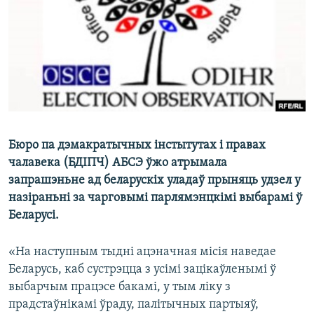
КУЛЬТУРА
МОВА
КАЛЯНДАР
НА ХВАЛЯХ СВАБОДЫ
Бюро па дэмакратычных інстытутах і правах
чалавека (БДІПЧ) АБСЭ ўжо атрымала
запрашэньне ад беларускіх уладаў прыняць удзел у
назіраньні за чарговымі парлямэнцкімі выбарамі ў
Беларусі.
«На наступным тыдні ацэначная місія наведае
Беларусь, каб сустрэцца з усімі зацікаўленымі ў
выбарчым працэсе бакамі, у тым ліку з
прадстаўнікамі ўраду, палітычных партыяў,