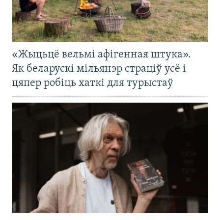
«Жыцьцё вельмі афігенная штука».
Як беларускі мільянэр страціў усё і
цяпер робіць хаткі для турыстаў