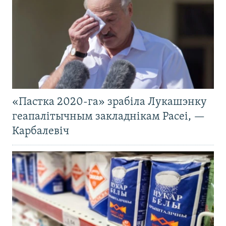
«Пастка 2020-га» зрабіла Лукашэнку
геапалітычным закладнікам Расеі, —
Карбалевіч