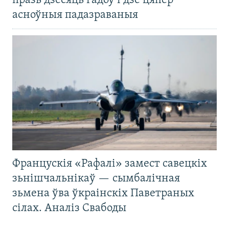
празь дзесяць гадоў і дзе цяпер
асноўныя падазраваныя
Францускія «Рафалі» замест савецкіх
зьнішчальнікаў — сымбалічная
зьмена ўва ўкраінскіх Паветраных
сілах. Аналіз Свабоды