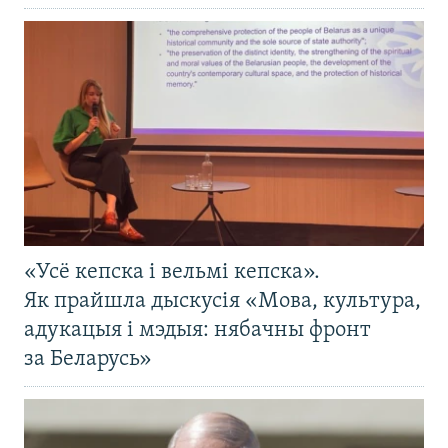
«Усё кепска і вельмі кепска».
Як прайшла дыскусія «Мова, культура,
адукацыя і мэдыя: нябачны фронт
за Беларусь»