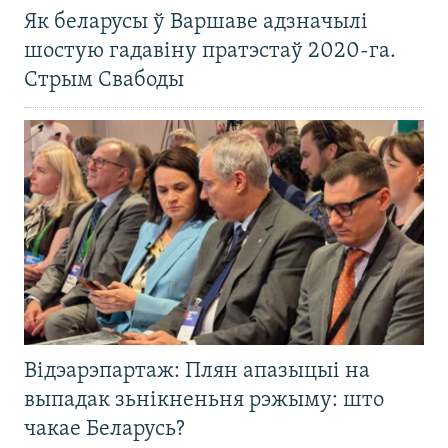
Як беларусы ў Варшаве адзначылі
шостую гадавіну пратэстаў 2020-га.
Стрым Свабоды
Відэарэпартаж: Плян апазыцыі на
выпадак зьнікненьня рэжыму: што
чакае Беларусь?