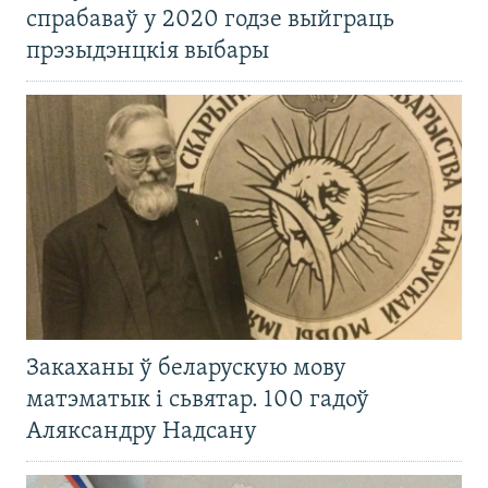
спрабаваў у 2020 годзе выйграць
прэзыдэнцкія выбары
Закаханы ў беларускую мову
матэматык і сьвятар. 100 гадоў
Аляксандру Надсану