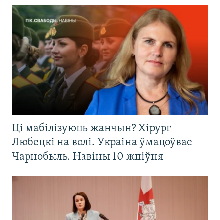
Ці мабілізуюць жанчын? Хірург
Любецкі на волі. Украіна ўмацоўвае
Чарнобыль. Навіны 10 жніўня