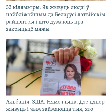
33 кілямэтры. Як жывуць людзі ў
найбліжэйшым да Беларусі латвійскім
райцэнтры і што думаюць пра
закрыцьцё мяжы
Альбанія, ЗША, Нямеччына. Дзе цяпер
жывуць і чым займаюцца тыя, хто