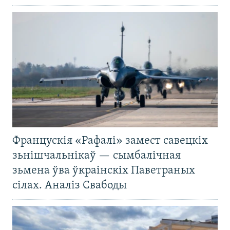
Францускія «Рафалі» замест савецкіх
зьнішчальнікаў — сымбалічная
зьмена ўва ўкраінскіх Паветраных
сілах. Аналіз Свабоды