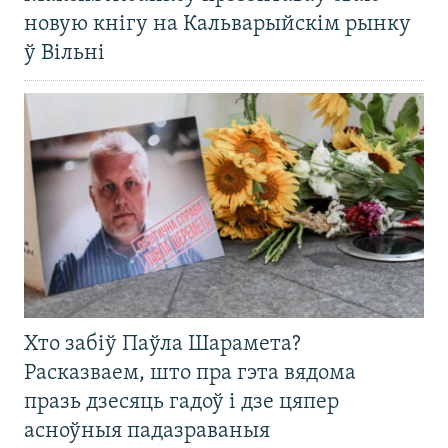
новую кнігу на Кальварыйскім рынку
ў Вільні
Хто забіў Паўла Шарамета?
Расказваем, што пра гэта вядома
празь дзесяць гадоў і дзе цяпер
асноўныя падазраваныя