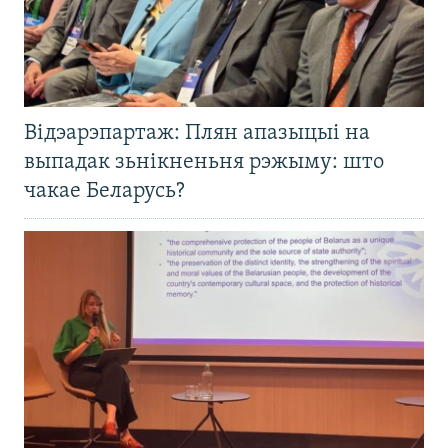
Відэарэпартаж: Плян апазыцыі на
выпадак зьнікненьня рэжыму: што
чакае Беларусь?