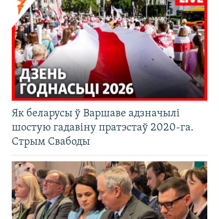
Як беларусы ў Варшаве адзначылі
шостую гадавіну пратэстаў 2020-га.
Стрым Свабоды