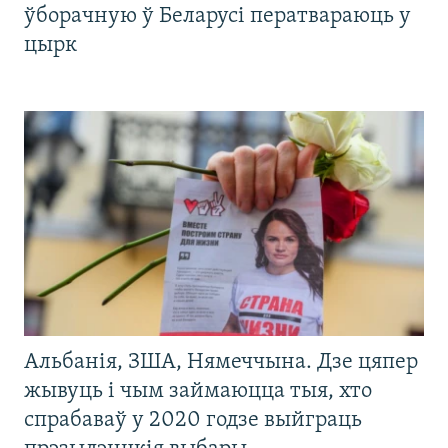
ўборачную ў Беларусі ператвараюць у
цырк
Альбанія, ЗША, Нямеччына. Дзе цяпер
жывуць і чым займаюцца тыя, хто
спрабаваў у 2020 годзе выйграць