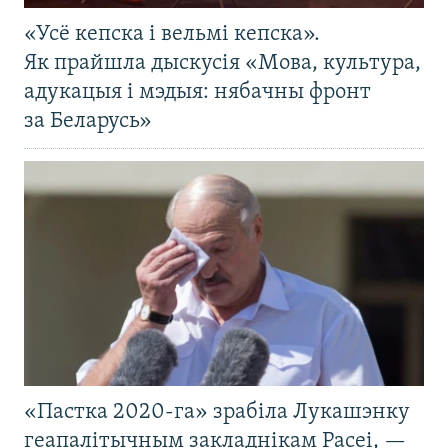
«Усё кепска і вельмі кепска».
Як прайшла дыскусія «Мова, культура,
адукацыя і мэдыя: нябачны фронт
за Беларусь»
«Пастка 2020-га» зрабіла Лукашэнку
геапалітычным закладнікам Расеі, —