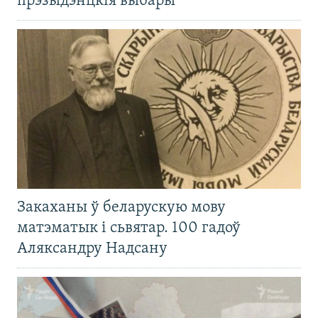
прэзыдэнцкія выбары
Закаханы ў беларускую мову
матэматык і сьвятар. 100 гадоў
Аляксандру Надсану