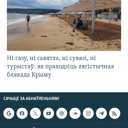
Ні газу, ні сьвятла, ні сувязі, ні
турыстаў: як праходзіць лягістычная
блякада Крыму
САЧЫЦЕ ЗА АБНАЎЛЕНЬНЯМІ