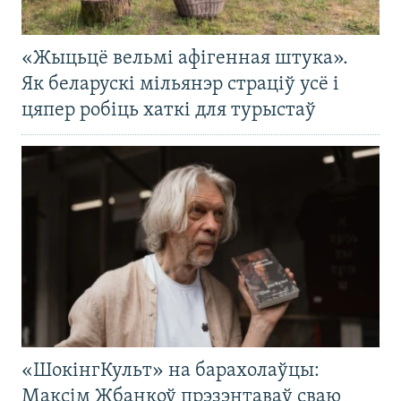
«Жыцьцё вельмі афігенная штука».
Як беларускі мільянэр страціў усё і
цяпер робіць хаткі для турыстаў
«ШокінгКульт» на барахолаўцы:
Максім Жбанкоў прэзэнтаваў сваю