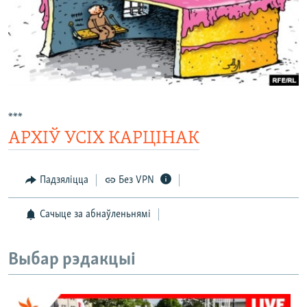
КУЛЬТУРА
МОВА
КАЛЯНДАР
НА ХВАЛЯХ СВАБОДЫ
***
АРХІЎ УСІХ КАРЦІНАК
Падзяліцца
Без VPN
Сачыце за абнаўленьнямі
Выбар рэдакцыі