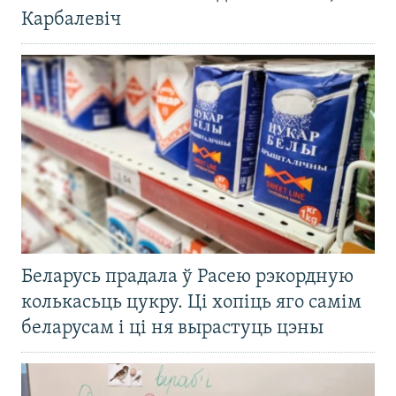
Карбалевіч
Беларусь прадала ў Расею рэкордную
колькасьць цукру. Ці хопіць яго самім
беларусам і ці ня вырастуць цэны