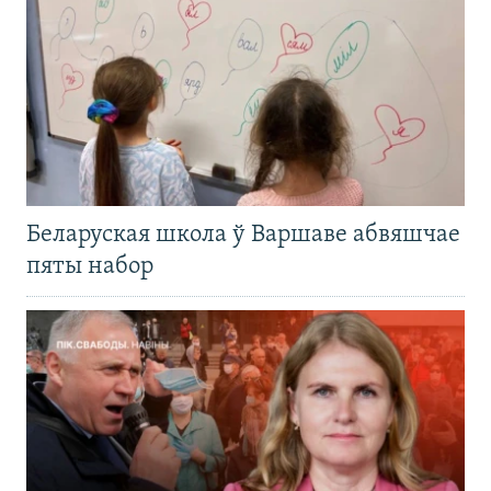
Беларуская школа ў Варшаве абвяшчае
пяты набор