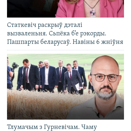
Статкевіч раскрыў дэталі
вызваленьня. Сьпёка б’е рэкорды.
Пашпарты беларусаў. Навіны 6 жніўня
Тлумачым з Гурневічам. Чаму