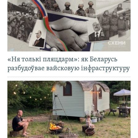
«Ня толькі пляцдарм»: як Беларусь
разбудоўвае вайсковую інфраструктуру