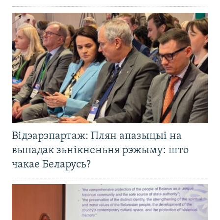
Відэарэпартаж: Плян апазыцыі на
выпадак зьнікненьня рэжыму: што
чакае Беларусь?