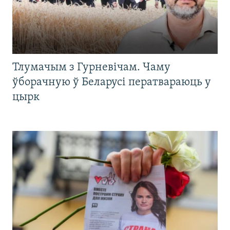
Тлумачым з Гурневічам. Чаму
ўборачную ў Беларусі ператвараюць у
цырк