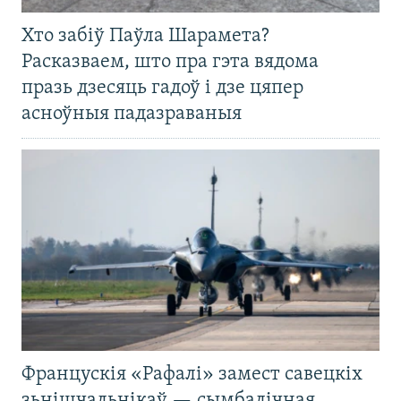
Хто забіў Паўла Шарамета?
Расказваем, што пра гэта вядома
празь дзесяць гадоў і дзе цяпер
асноўныя падазраваныя
Францускія «Рафалі» замест савецкіх
зьнішчальнікаў — сымбалічная