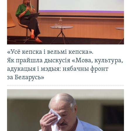
«Усё кепска і вельмі кепска».
Як прайшла дыскусія «Мова, культура,
адукацыя і мэдыя: нябачны фронт
за Беларусь»