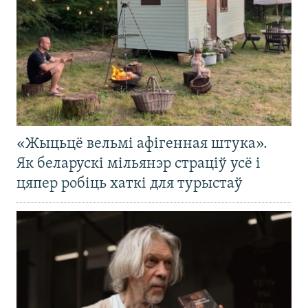
«Жыцьцё вельмі афігенная штука».
Як беларускі мільянэр страціў усё і
цяпер робіць хаткі для турыстаў