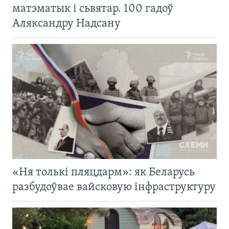
матэматык і сьвятар. 100 гадоў
Аляксандру Надсану
«Ня толькі пляцдарм»: як Беларусь
разбудоўвае вайсковую інфраструктуру