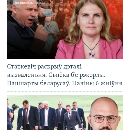
Статкевіч раскрыў дэталі
вызваленьня. Сьпёка б’е рэкорды.
Пашпарты беларусаў. Навіны 6 жніўня