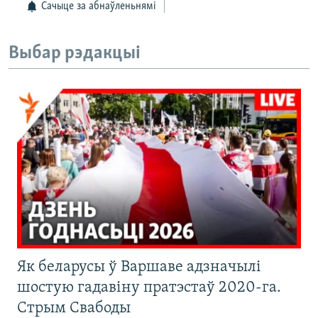
Сачыце за абнаўленьнямі
Выбар рэдакцыі
Як беларусы ў Варшаве адзначылі
шостую гадавіну пратэстаў 2020-га.
Стрым Свабоды