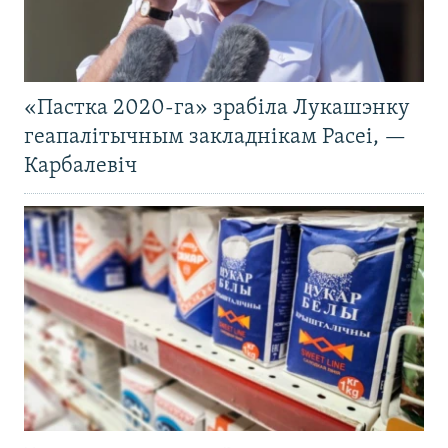
«Пастка 2020-га» зрабіла Лукашэнку
геапалітычным закладнікам Расеі, —
Карбалевіч