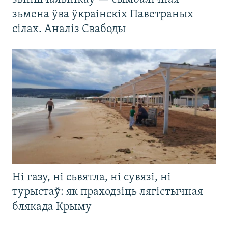
зьмена ўва ўкраінскіх Паветраных
сілах. Аналіз Свабоды
Ні газу, ні сьвятла, ні сувязі, ні
турыстаў: як праходзіць лягістычная
блякада Крыму