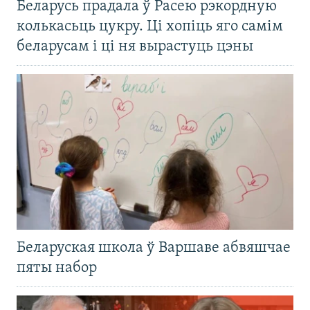
Беларусь прадала ў Расею рэкордную
колькасьць цукру. Ці хопіць яго самім
беларусам і ці ня вырастуць цэны
Беларуская школа ў Варшаве абвяшчае
пяты набор