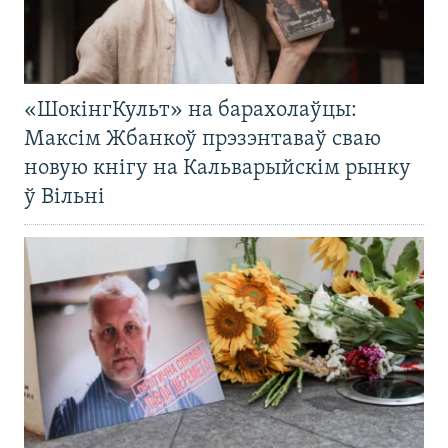
«ШокінгКульт» на барахолаўцы:
Максім Жбанкоў прэзэнтаваў сваю
новую кнігу на Кальварыйскім рынку
ў Вільні