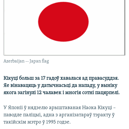
КУЛЬТУРА
МОВА
КАЛЯНДАР
НА ХВАЛЯХ СВАБОДЫ
Azerbaijan -- Japan flag
Кікуці больш за 17 гадоў хавалася ад правасуддзя.
Яе вінавацяць у датычнасьці да нападу, у выніку
якога загінулі 12 чалавек і многія сотні пацярпелі.
У Японіі ў нядзелю арыштаваная Наока Кікуці –
паводле паліцыі, адна з арганізатараў тэракту ў
такійскім мэтро ў 1995 годзе.