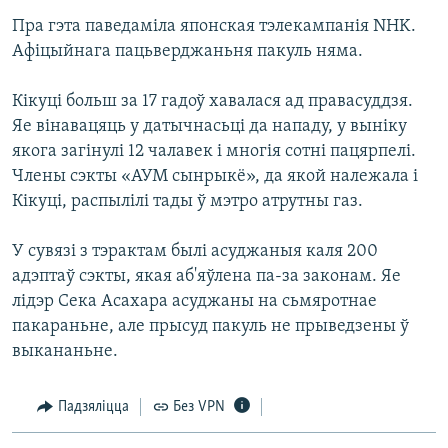
Пра гэта паведаміла японская тэлекампанія NHK.
Афіцыйнага пацьверджаньня пакуль няма.
Кікуці больш за 17 гадоў хавалася ад правасуддзя.
Яе вінавацяць у датычнасьці да нападу, у выніку
якога загінулі 12 чалавек і многія сотні пацярпелі.
Члены сэкты «АУМ сынрыкё», да якой належала і
Кікуці, распылілі тады ў мэтро атрутны газ.
У сувязі з тэрактам былі асуджаныя каля 200
адэптаў сэкты, якая аб'яўлена па-за законам. Яе
лідэр Сека Асахара асуджаны на сьмяротнае
пакараньне, але прысуд пакуль не прыведзены ў
выкананьне.
Падзяліцца
Без VPN