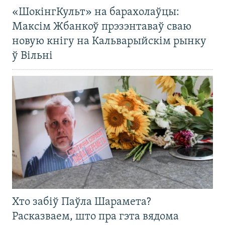
«ШокінгКульт» на барахолаўцы:
Максім Жбанкоў прэзэнтаваў сваю
новую кнігу на Кальварыйскім рынку
ў Вільні
Хто забіў Паўла Шарамета?
Расказваем, што пра гэта вядома