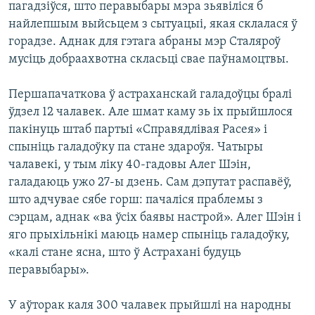
пагадзіўся, што перавыбары мэра зьявіліся б
найлепшым выйсьцем з сытуацыі, якая склалася ў
горадзе. Аднак для гэтага абраны мэр Сталяроў
мусіць добраахвотна скласьці свае паўнамоцтвы.
Першапачаткова ў астраханскай галадоўцы бралі
ўдзел 12 чалавек. Але шмат каму зь іх прыйшлося
пакінуць штаб партыі «Справядлівая Расея» і
спыніць галадоўку па стане здароўя. Чатыры
чалавекі, у тым ліку 40-гадовы Алег Шэін,
галадаюць ужо 27-ы дзень. Сам дэпутат распавёў,
што адчувае сябе горш: пачаліся праблемы з
сэрцам, аднак «ва ўсіх баявы настрой». Алег Шэін і
яго прыхільнікі маюць намер спыніць галадоўку,
«калі стане ясна, што ў Астрахані будуць
перавыбары».
У аўторак каля 300 чалавек прыйшлі на народны