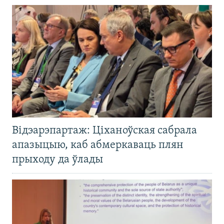
Відэарэпартаж: Ціханоўская сабрала
апазыцыю, каб абмеркаваць плян
прыходу да ўлады