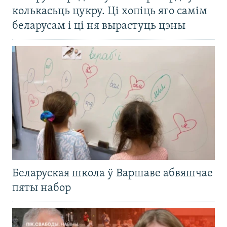
колькасьць цукру. Ці хопіць яго самім
беларусам і ці ня вырастуць цэны
Беларуская школа ў Варшаве абвяшчае
пяты набор