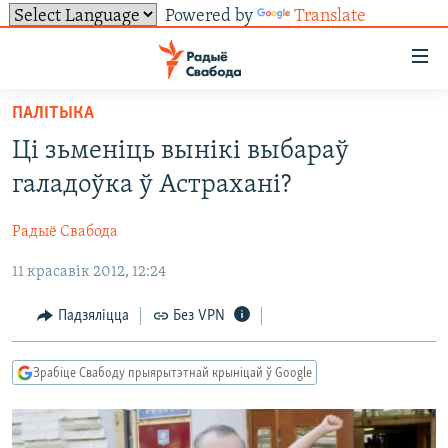
Powered by
Translate
Лінкі
ўнівэрсальнага
доступу
ПАЛІТЫКА
НАВІНЫ
Перайсьці
Ці зьменіць вынікі выбараў
да
ТОЛЬКІ НА СВАБОДЗЕ
УСЕ НАВІНЫ
галадоўка ў Астрахані?
галоўнага
СУВЯЗЬ
ВІДЭА І ФОТА
ТЭСТЫ
зьместу
Радыё Свабода
Перайсьці
ПАДПІСАЦЦА
ЛЮДЗІ
БЛОГІ
АБЫСЬЦІ БЛЯКАВАНЬНЕ
да
11 красавік 2012, 12:24
ПАЛІТЫКА
ГІСТОРЫЯ НА СВАБОДЗЕ
ПАДЗЯЛІЦЦА ІНФАРМАЦЫЯЙ
RSS
галоўнай
САЧЫЦЕ ЗА АБНАЎЛЕНЬНЯМІ
навігацыі
ЭКАНОМІКА
ПАДКАСТЫ
ПАДКАСТЫ
Падзяліцца
Без VPN
Перайсьці
ВАЙНА
КНІГІ
FACEBOOK
да
Зрабіце Свабоду прыярытэтнай крыніцай ў Google
БЕЛАРУСЫ НА ВАЙНЕ
АЎДЫЁКНІГІ
TWITTER
пошуку
ПАЛІТВЯЗЬНІ
PREMIUM
Усе сайты РС/РСЭ