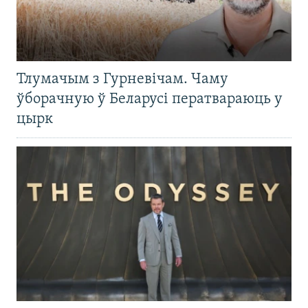
Тлумачым з Гурневічам. Чаму
ўборачную ў Беларусі ператвараюць у
цырк