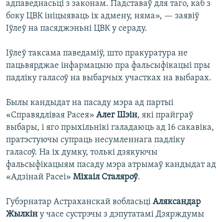
адпаведнасьці з законам. Падставаў для таго, каб з
боку ЦВК ініцыяваць іх адмену, няма», — заявіў
Іўлеў на пасяджэньні ЦВК у сераду.
Іўлеў таксама паведаміў, што пракуратура не
пацьвярджае інфармацыю пра фальсыфікацыі пры
падліку галасоў на выбарчых участках на выбарах.
Былы кандыдат на пасаду мэра ад партыі
«Справядлівая Расея»
Алег Шэін
, які прайграў
выбары, і яго прыхільнікі галадаюць ад 16 сакавіка,
пратэстуючы супраць несумленнага падліку
галасоў. На іх думку, толькі дзякуючы
фальсыфікацыям пасаду мэра атрымаў кандыдат ад
«Адзінай Расеі»
Міхаіл Сталяроў
.
Губэрнатар Астраханскай вобласьці
Аляксандар
Жылкін
у часе сустрэчы з дэпутатамі Дзярждумы