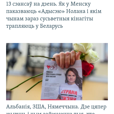
13 сэансаў на дзень. Як у Менску
паказваюць «Адысэю» Нолана і якім
чынам зараз сусьветныя кінагіты
трапляюць у Беларусь
Альбанія, ЗША, Нямеччына. Дзе цяпер