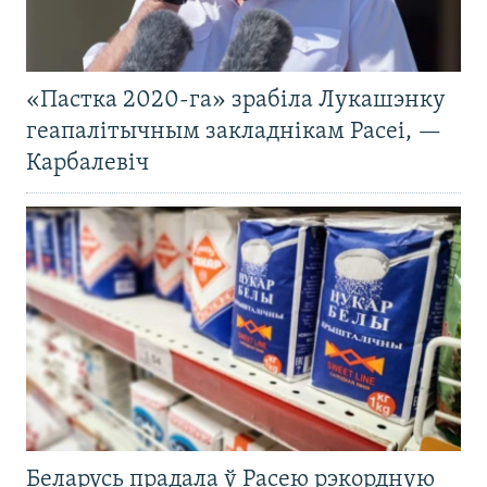
«Пастка 2020-га» зрабіла Лукашэнку
геапалітычным закладнікам Расеі, —
Карбалевіч
Беларусь прадала ў Расею рэкордную