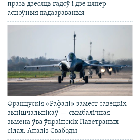
празь дзесяць гадоў і дзе цяпер
асноўныя падазраваныя
Францускія «Рафалі» замест савецкіх
зьнішчальнікаў — сымбалічная
зьмена ўва ўкраінскіх Паветраных
сілах. Аналіз Свабоды