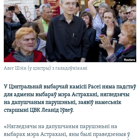
КУЛЬТУРА
МОВА
КАЛЯНДАР
НА ХВАЛЯХ СВАБОДЫ
Алег Шэін (у цэнтры) з галадоўнікамі
У Цэнтральнай выбарчай камісіі Расеі няма падстаў
для адмены выбараў мэра Астрахані, нягледзячы
на ​​дапушчаныя парушэньні, заявіў намесьнік
старшыні ЦВК Леанід Іўлеў.
«Нягледзячы на дапушчаныя парушэньні на
выбарах мэра Астрахані, яны былі праведзеныя ў