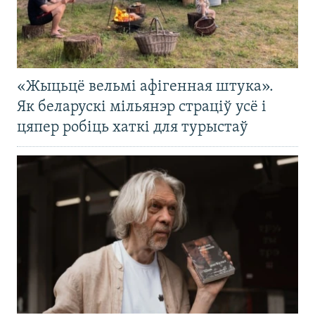
«Жыцьцё вельмі афігенная штука».
Як беларускі мільянэр страціў усё і
цяпер робіць хаткі для турыстаў