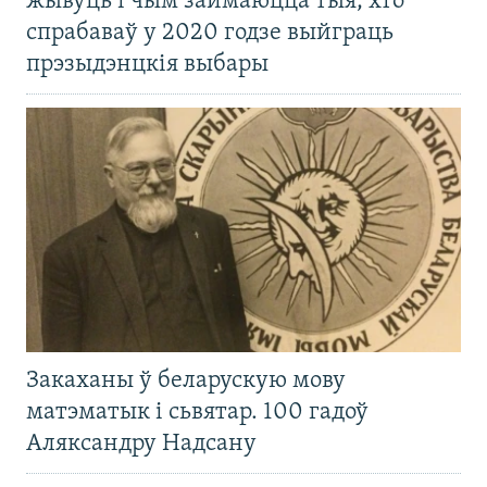
жывуць і чым займаюцца тыя, хто
спрабаваў у 2020 годзе выйграць
прэзыдэнцкія выбары
Закаханы ў беларускую мову
матэматык і сьвятар. 100 гадоў
Аляксандру Надсану