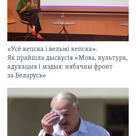
«Усё кепска і вельмі кепска».
Як прайшла дыскусія «Мова, культура,
адукацыя і мэдыя: нябачны фронт
за Беларусь»