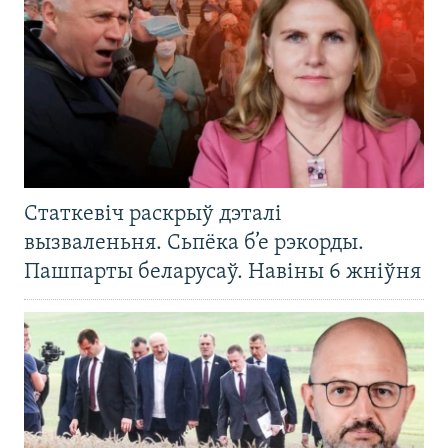
Статкевіч раскрыў дэталі
вызваленьня. Сьпёка б’е рэкорды.
Пашпарты беларусаў. Навіны 6 жніўня