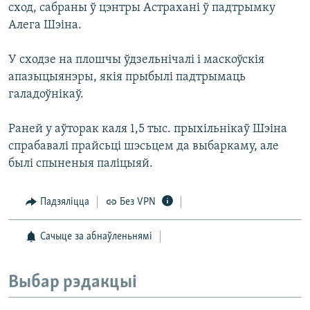
сход, сабраны ў цэнтры Астрахані ў падтрымку
Алега Шэіна.
У сходзе на плошчы ўдзельнічалі і маскоўскія
апазыцыянэры, якія прыбылі падтрымаць
галадоўнікаў.
Раней у аўторак каля 1,5 тыс. прыхільнікаў Шэіна
спрабавалі прайсьці шэсьцем да выбаркаму, але
былі спыненыя паліцыяй.
Падзяліцца
Без VPN
Сачыце за абнаўленьнямі
Выбар рэдакцыі