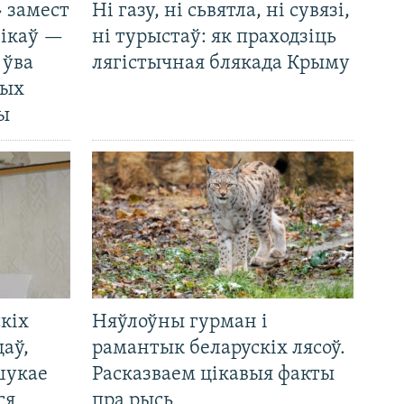
 замест
Ні газу, ні сьвятла, ні сувязі,
нікаў —
ні турыстаў: як праходзіць
 ўва
лягістычная блякада Крыму
ных
ды
кіх
Няўлоўны гурман і
цаў,
рамантык беларускіх лясоў.
шукае
Расказваем цікавыя факты
ся
пра рысь