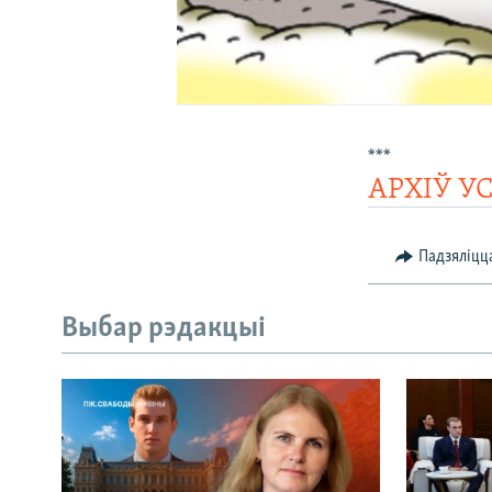
***
АРХІЎ У
Падзяліцц
Выбар рэдакцыі