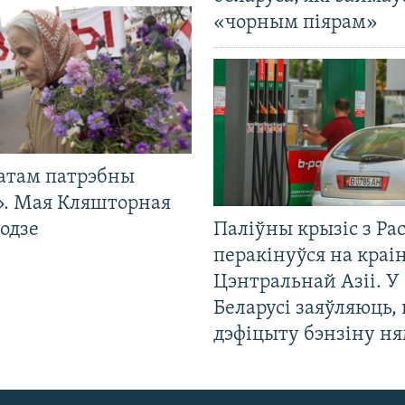
«чорным піярам»
атам патрэбны
». Мая Кляшторная
одзе
Паліўны крызіс з Рас
перакінуўся на краі
Цэнтральнай Азіі. У
Беларусі заяўляюць,
дэфіцыту бэнзіну н