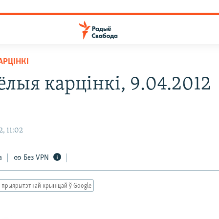
АРЦІНКІ
лыя карцінкі, 9.04.2012
, 11:02
а
Без VPN
 прыярытэтнай крыніцай ў Google