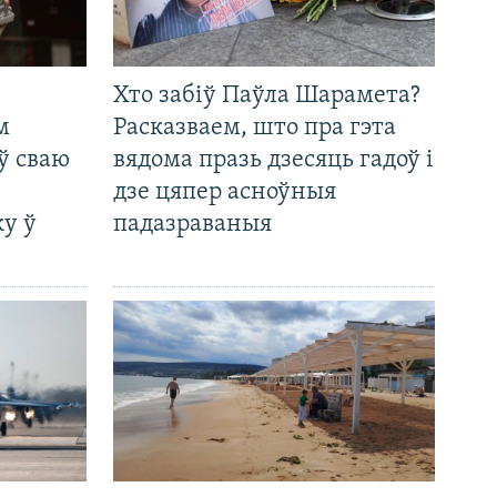
Хто забіў Паўла Шарамета?
м
Расказваем, што пра гэта
ў сваю
вядома празь дзесяць гадоў і
дзе цяпер асноўныя
у ў
падазраваныя