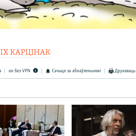
СІХ КАРЦІНАК
а
Без VPN
Сачыце за абнаўленьнямі
Друкаваць