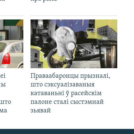
еі
Праваабаронцы прызналі,
ны
што сэксуалізаваныя
катаваньні ў расейскім
 што
палоне сталі сыстэмнай
яма
зьявай