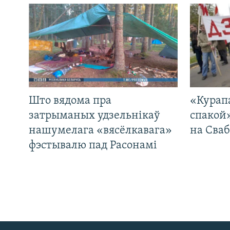
Што вядома пра
«Курап
затрыманых удзельнікаў
спакой
нашумелага «вясёлкавага»
на Сваб
фэстывалю пад Расонамі