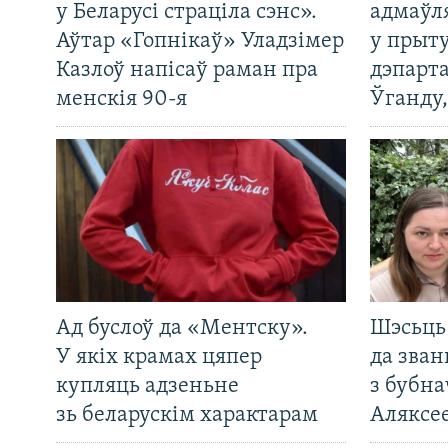
у Беларусі страціла сэнс».
адмаўл
Аўтар «Гопнікаў» Уладзімер
у прыту
Казлоў напісаў раман пра
дэпарта
менскія 90-я
Ўганду
Ад буслоў да «Ментску».
Шэсьць 
У якіх крамах цяпер
да зван
купляць адзеньне
з бубна
зь беларускім характарам
Аляксе