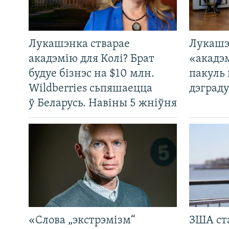
Лукашэнка стварае
Лукашэ
акадэмію для Колі? Брат
«акадэ
будуе бізнэс на $10 млн.
пакуль 
Wildberries сьпяшаецца
дэграду
ў Беларусь. Навіны 5 жніўня
«Слова „экстрэмізм“
ЗША ст