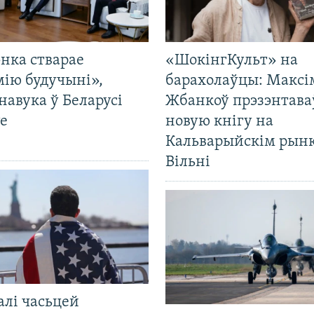
нка стварае
«ШокінгКульт» на
мію будучыні»,
барахолаўцы: Максі
навука ў Беларусі
Жбанкоў прэзэнтава
е
новую кнігу на
Кальварыйскім рынк
Вільні
алі часьцей