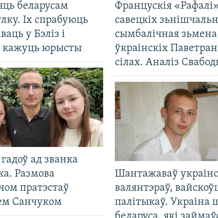
яць беларусам
Францускія «Рафалі»
лку. Іх спрабуюць
савецкіх зьнішчаль
ваць у Бэліз і
сымбалічная зьмена
, кажуць юрысты
ўкраінскіх Паветра
сілах. Аналіз Свабо
гадоў ад званка
ка. Размова
Шантажаваў украінс
чом пратэстаў
валянтэраў, вайскоў
ем Санчуком
палітыкаў. Украіна 
беларуса, які займаў