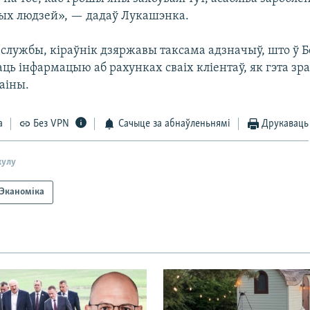
ых людзей», — дадаў Лукашэнка.
службы, кіраўнік дзяржавы таксама адзначыў, што ў Б
ць інфармацыю аб рахунках сваіх кліентаў, як гэта зра
аіны.
а
Без VPN
Сачыце за абнаўленьнямі
Друкаваць
кулу
Эканоміка