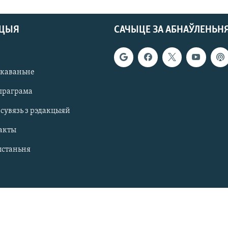
АЦЫЯ
САЧЫЦЕ ЗА АБНАЎЛЕНЬН
якаваньне
праграма
 сувязь з рэдакцыяй
акты
ыстаньня