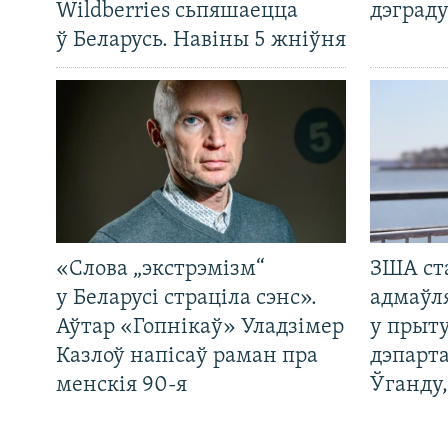
Wildberries сьпяшаецца
дэграду
ў Беларусь. Навіны 5 жніўня
«Слова „экстрэмізм“
ЗША ст
у Беларусі страціла сэнс».
адмаўл
Аўтар «Гопнікаў» Уладзімер
у прыту
Казлоў напісаў раман пра
дэпарта
менскія 90-я
Ўганду