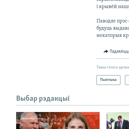
і крывёй наш
Паводле прэс-
будуць выдава
некаторыя кр
Падзяліцц
Тэмы гэтага арты
Палітыка
Выбар рэдакцыі