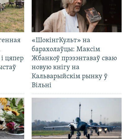
генная
«ШокінгКульт» на
і
барахолаўцы: Максім
 і цяпер
Жбанкоў прэзэнтаваў сваю
ыстаў
новую кнігу на
Кальварыйскім рынку ў
Вільні