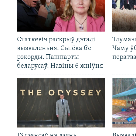
Статкевіч раскрыў дэталі
Тлумач
вызваленьня. Сьпёка б’е
Чаму ў
рэкорды. Пашпарты
ператв
беларусаў. Навіны 6 жніўня
13 сэансаў на дзень.
Вызвалі