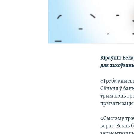
Кіраўнік Бел
для захоўвань
«Трэба адысьц
Сёньня ў банк
трымаюць гр
прыватызацыі
«Сыстэму трэб
вораг. Ёсьць 
зарыентаваць 