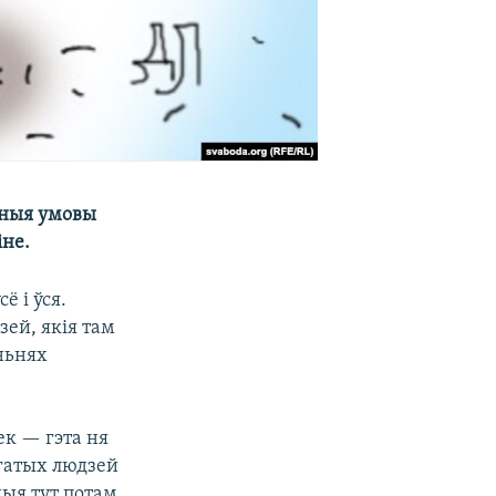
бныя умовы
іне.
ё і ўся.
зей, якія там
ньнях
ек — гэта ня
агатых людзей
ныя тут потам