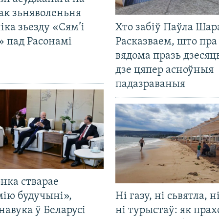
ак зьняволеньня
іка зьезду «Сям’і
Хто забіў Паўла Шар
» пад Расонамі
Расказваем, што пра
вядома празь дзесяць
дзе цяпер асноўныя
падазраваныя
нка стварае
мію будучыні»,
Ні газу, ні сьвятла, н
навука ў Беларусі
ні турыстаў: як прах