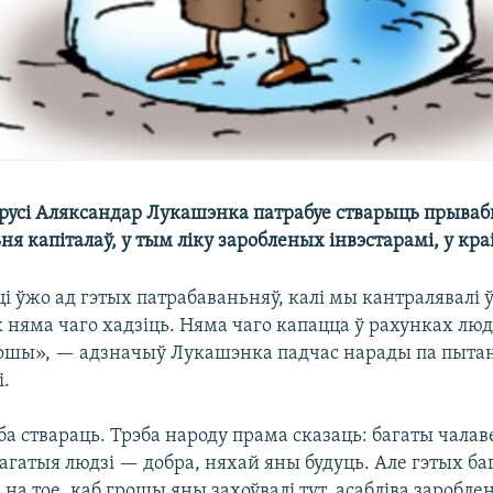
арусі Аляксандар Лукашэнка патрабуе стварыць прыва
ня капіталаў, у тым ліку заробленых інвэстарамі, у кра
і ўжо ад гэтых патрабаваньняў, калі мы кантралявалі ўс
 няма чаго хадзіць. Няма чаго капацца ў рахунках люд
ошы», — адзначыў Лукашэнка падчас нарады па пыта
.
а ствараць. Трэба народу прама сказаць: багаты чалав
багатыя людзі — добра, няхай яны будуць. Але гэтых б
на тое, каб грошы яны захоўвалі тут, асабліва заробле