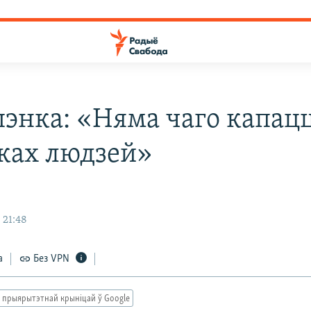
энка: «Няма чаго капацц
ках людзей»
 21:48
а
Без VPN
 прыярытэтнай крыніцай ў Google