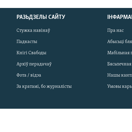
РАЗЬДЗЕЛЫ САЙТУ
ІНФАРМ
Стужка навінаў
Пра нас
Падкасты
Абысьці бл
Кнігі Свабоды
Мабільная 
Архіў перадачаў
Бясьпечная
Фота / відэа
Нашы кант
САЧЫЦЕ ЗА АБНАЎЛЕНЬНЯМІ
За кратамі, бо журналісты
Умовы кар
Усе сайты РС/РСЭ