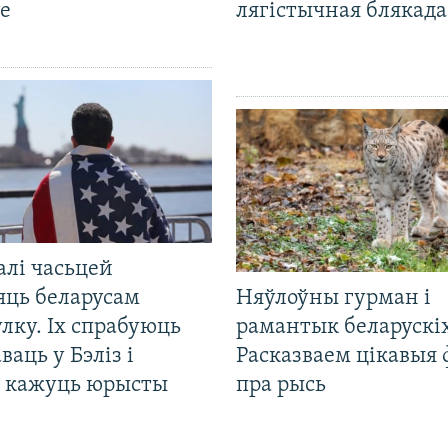
е
лягістычная блякад
алі часьцей
яць беларусам
Няўлоўны гурман і
лку. Іх спрабуюць
рамантык беларускіх
ваць у Бэліз і
Расказваем цікавыя
, кажуць юрысты
пра рысь