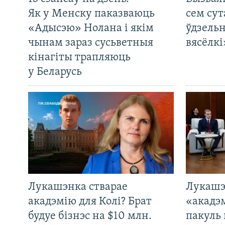
Як у Менску паказваюць
сем сут
«Адысэю» Нолана і якім
ўдзельн
чынам зараз сусьветныя
вясёлкі
кінагіты трапляюць
у Беларусь
Лукашэнка стварае
Лукашэ
акадэмію для Колі? Брат
«акадэ
будуе бізнэс на $10 млн.
пакуль 