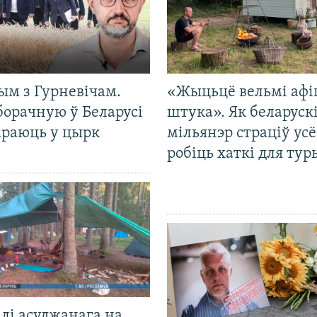
ым з Гурневічам.
«Жыцьцё вельмі афі
борачную ў Беларусі
штука». Як беларуск
араюць у цырк
мільянэр страціў усё
робіць хаткі для тур
лі асуджанага на