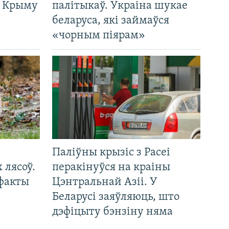
а Крыму
палітыкаў. Украіна шукае
беларуса, які займаўся
«чорным піярам»
Паліўны крызіс з Расеі
 лясоў.
перакінуўся на краіны
 факты
Цэнтральнай Азіі. У
Беларусі заяўляюць, што
дэфіцыту бэнзіну няма