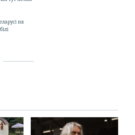
еларусі ня
білі