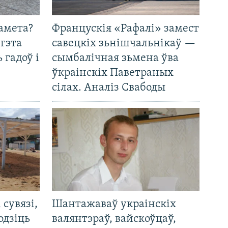
амета?
Францускія «Рафалі» замест
 гэта
савецкіх зьнішчальнікаў —
 гадоў і
сымбалічная зьмена ўва
ўкраінскіх Паветраных
сілах. Аналіз Свабоды
і сувязі,
Шантажаваў украінскіх
одзіць
валянтэраў, вайскоўцаў,