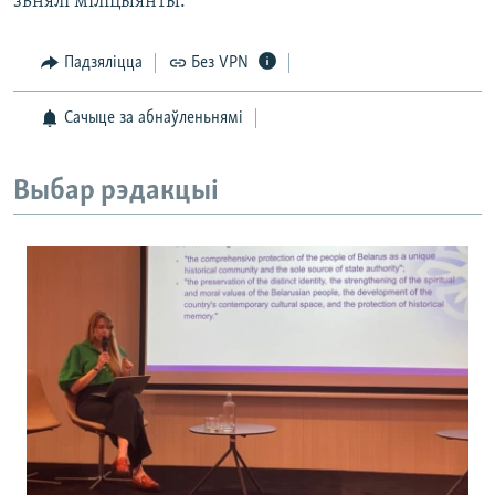
зьнялі міліцыянты.
Падзяліцца
Без VPN
Сачыце за абнаўленьнямі
Выбар рэдакцыі