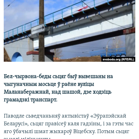
КУЛЬТУРА
МОВА
КАЛЯНДАР
НА ХВАЛЯХ СВАБОДЫ
Бел-чырвона-беды сьцяг быў вывешаны на
чыгуначным мосьце ў раёне вуліцы
Маланаберажнай, над шашой, дзе ходзіць
грамадзкі транспарт.
Паводле сьведчаньняў актывістаў «Эўрапэйскай
Беларусі», сьцяг правісеў каля гадзіны, і за гэты час
яго ўбачылі шмат жыхароў Віцебску. Потым сьцяг