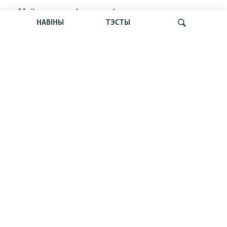
«Усё кепска і вельмі кепска».
НАВІНЫ
ТЭСТЫ
Як прайшла дыскусія «Мова, культура,
адукацыя і мэдыя: нябачны фронт
за Беларусь»
Шукаць
«Пастка 2020-га» зрабіла Лукашэнку
геапалітычным закладнікам Расеі, —