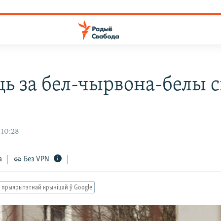
ць за бел-чырвона-белы с
 10:28
а
Без VPN
 прыярытэтнай крыніцай ў Google