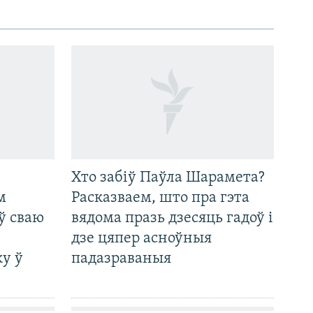
Хто забіў Паўла Шарамета?
м
Расказваем, што пра гэта
ў сваю
вядома празь дзесяць гадоў і
дзе цяпер асноўныя
у ў
падазраваныя