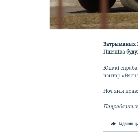
Затрыманых 2
Пшэніка буду
Юнакі спраба
цэнтар «Вясн
Ноч яны правя
Падрабязнась
Падзяліцц