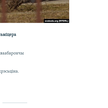
Зьміцера
раваабарончы
крэсьціна.