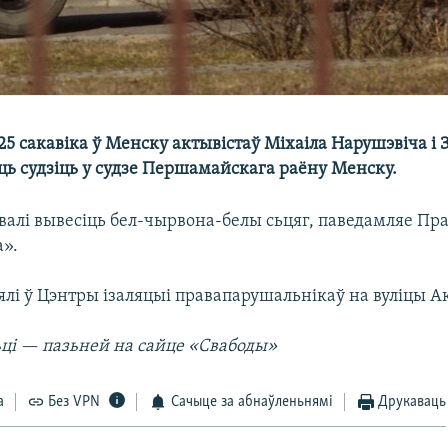
5 сакавіка ў Менску актывістаў Міхаіла Нарушэвіча і 
ць судзіць у судзе Першамайскага раёну Менску.
валі вывесіць бел-чырвона-белы сьцяг, паведамляе П
а».
лі ў Цэнтры ізаляцыі правапарушальнікаў на вуліцы А
ці — пазьней на сайце «Свабоды»
а
Без VPN
Сачыце за абнаўленьнямі
Друкаваць