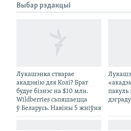
Выбар рэдакцыі
Лукашэнка стварае
Лукашэ
САЧЫЦЕ ЗА АБНАЎЛЕНЬНЯМІ
акадэмію для Колі? Брат
«акадэ
будуе бізнэс на $10 млн.
пакуль 
Wildberries сьпяшаецца
дэграду
ў Беларусь. Навіны 5 жніўня
Усе сайты РС/РСЭ