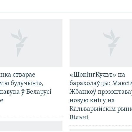
нка стварае
«ШокінгКульт» на
мію будучыні»,
барахолаўцы: Максі
навука ў Беларусі
Жбанкоў прэзэнтава
е
новую кнігу на
Кальварыйскім рынк
Вільні