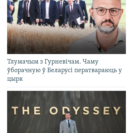
Тлумачым з Гурневічам. Чаму
ўборачную ў Беларусі ператвараюць у
цырк