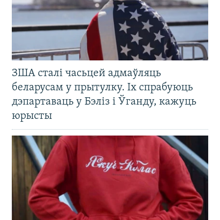
ЗША сталі часьцей адмаўляць
беларусам у прытулку. Іх спрабуюць
дэпартаваць у Бэліз і Ўганду, кажуць
юрысты