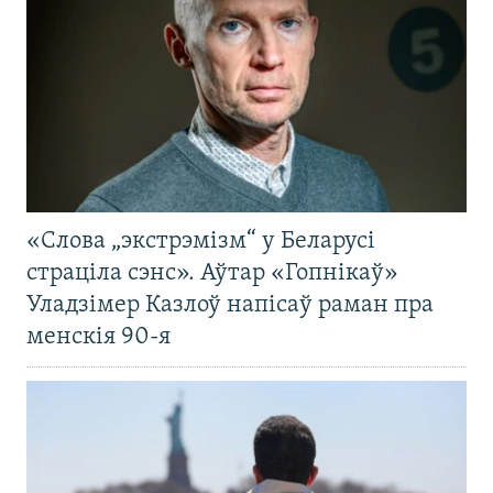
«Слова „экстрэмізм“ у Беларусі
страціла сэнс». Аўтар «Гопнікаў»
Уладзімер Казлоў напісаў раман пра
менскія 90-я