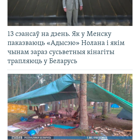
13 сэансаў на дзень. Як у Менску
паказваюць «Адысэю» Нолана і якім
чынам зараз сусьветныя кінагіты
трапляюць у Беларусь