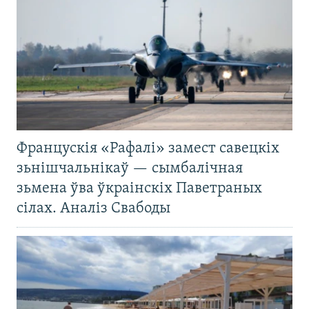
Францускія «Рафалі» замест савецкіх
зьнішчальнікаў — сымбалічная
зьмена ўва ўкраінскіх Паветраных
сілах. Аналіз Свабоды