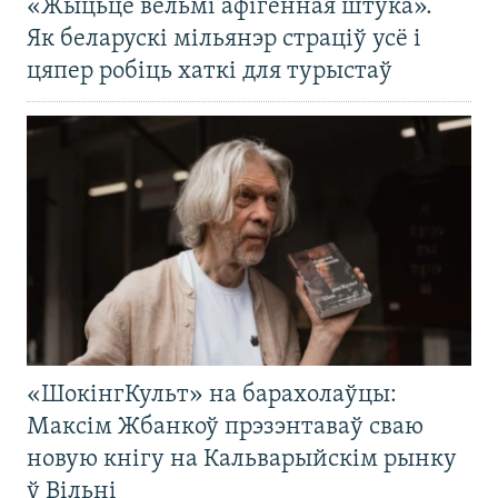
«Жыцьцё вельмі афігенная штука».
Як беларускі мільянэр страціў усё і
цяпер робіць хаткі для турыстаў
«ШокінгКульт» на барахолаўцы:
Максім Жбанкоў прэзэнтаваў сваю
новую кнігу на Кальварыйскім рынку
ў Вільні