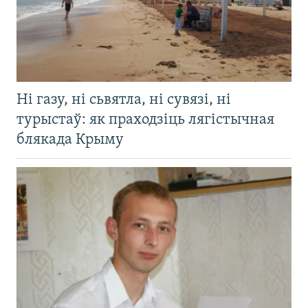
Ні газу, ні сьвятла, ні сувязі, ні
турыстаў: як праходзіць лягістычная
блякада Крыму