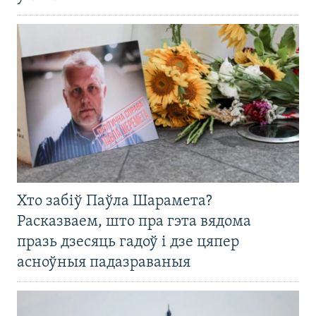
Хто забіў Паўла Шарамета?
Расказваем, што пра гэта вядома
празь дзесяць гадоў і дзе цяпер
асноўныя падазраваныя