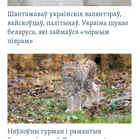
Шантажаваў украінскіх валянтэраў,
вайскоўцаў, палітыкаў. Украіна шукае
беларуса, які займаўся «чорным
піярам»
Няўлоўны гурман і рамантык