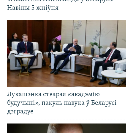
Навіны 5 жніўня
Лукашэнка стварае «акадэмію
будучыні», пакуль навука ў Беларусі
дэградуе