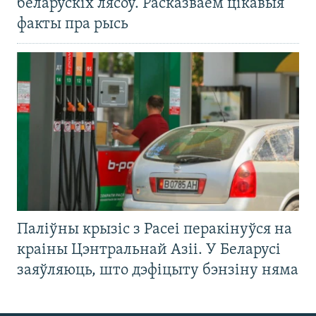
беларускіх лясоў. Расказваем цікавыя
факты пра рысь
Паліўны крызіс з Расеі перакінуўся на
краіны Цэнтральнай Азіі. У Беларусі
заяўляюць, што дэфіцыту бэнзіну няма