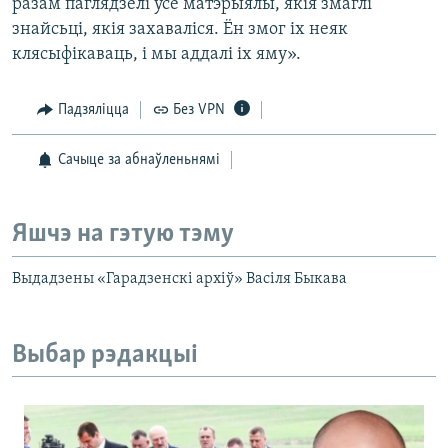
разам паглядзелі ўсе матэрыялы, якія змаглі
знайсьці, якія захаваліся. Ён змог іх неяк
клясыфікаваць, і мы аддалі іх яму».
Падзяліцца
Без VPN
Сачыце за абнаўленьнямі
Яшчэ на гэтую тэму
Выдадзены «Гарадзенскі архіў» Васіля Быкава
Выбар рэдакцыі