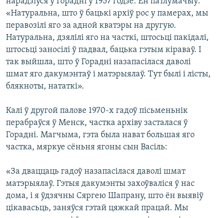
нарадзіўся ў Горадні ў 1957 годзе. Ён патлумачыў:
«Натуральна, што ў бацькі архіў рос у памерах, мы
перавозілі яго за адной кватэры на другую.
Натуральна, дзялілі яго на часткі, штосьці пакідалі,
штосьці заносілі ў падвал, бацька гэтым кіраваў. І
так выйшла, што ў Горадні назапасілася даволі
шмат яго дакумэнтаў і матэрыялаў. Тут былі і лісты,
блякноты, нататкі».
Калі ў другой палове 1970-х гадоў пісьменьнік
перабраўся ў Менск, частка архіву засталася ў
Горадні. Магчыма, гэта была нават большая яго
частка, мяркуе сёньня ягоны сын Васіль:
«За дваццаць гадоў назапасілася даволі шмат
матэрыялаў. Гэтыя дакумэнты захоўваліся ў нас
дома, і я ўдзячны Сяргею Шапрану, што ён выявіў
цікавасьць, заняўся гэтай цяжкай працай. Мы