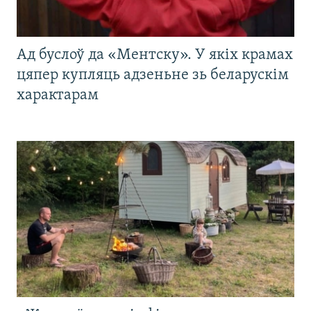
Ад буслоў да «Ментску». У якіх крамах
цяпер купляць адзеньне зь беларускім
характарам