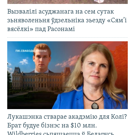
Вызвалілі асуджанага на сем сутак
зьняволеньня ўдзельніка зьезду «Сям’і
вясёлкі» пад Расонамі
Лукашэнка стварае акадэмію для Колі?
Брат будуе бізнэс на $10 млн.
Wildberries сьпяшаецца ў Беларусь.