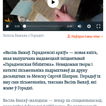
No media source currently available
КУЛЬТУРА
МОВА
КАЛЯНДАР
НА ХВАЛЯХ СВАБОДЫ
0:00
0:46
Запісы Быкава з Горадні
Наўпроставы лінк
«Васіль Быкаў. Гарадзенскі архіў» — новая кніга,
якая выпушчана выдавецкай ініцыятывай
«Гарадзенская бібліятэка». Невядомыя творы і
нататкі пісьменьніка падрыхтаваў да друку
дасьледчык зь Менску Сяргей Шапран. Перадаў іх
яму сын пісьменьніка, таксама Васіль Быкаў, які
жыве ў Горадні.
Васіль Быкаў-малодшы — лекар па спэцыяльнасьці,