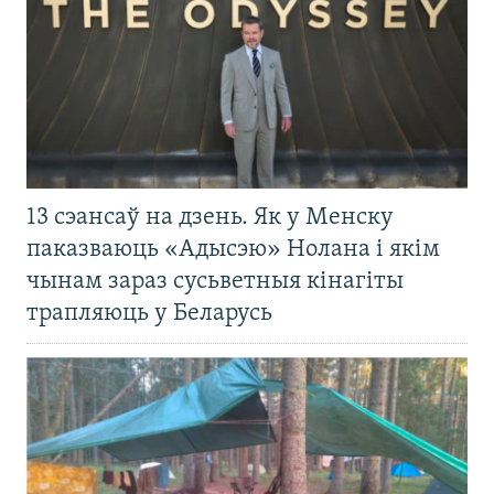
13 сэансаў на дзень. Як у Менску
паказваюць «Адысэю» Нолана і якім
чынам зараз сусьветныя кінагіты
трапляюць у Беларусь