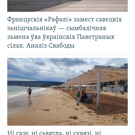
Францускія «Рафалі» замест савецкіх
зьнішчальнікаў — сымбалічная
зьмена ўва ўкраінскіх Паветраных
сілах. Аналіз Свабоды
Ні газу, ні сьвятла, ні сувязі, ні