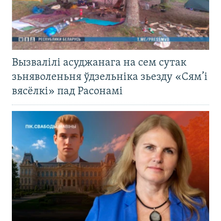
Вызвалілі асуджанага на сем сутак
зьняволеньня ўдзельніка зьезду «Сям’і
вясёлкі» пад Расонамі