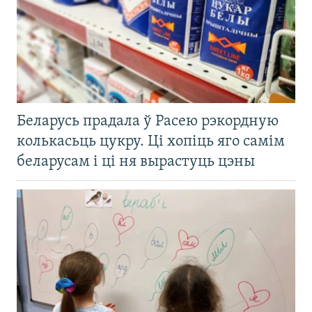
Беларусь прадала ў Расею рэкордную
колькасьць цукру. Ці хопіць яго самім
беларусам і ці ня вырастуць цэны