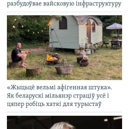
разбудоўвае вайсковую інфраструктуру
«Жыцьцё вельмі афігенная штука».
Як беларускі мільянэр страціў усё і
цяпер робіць хаткі для турыстаў