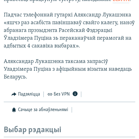
КУЛЬТУРА
МОВА
КАЛЯНДАР
НА ХВАЛЯХ СВАБОДЫ
Падчас тэлефоннай гутаркі Аляксандр Лукашэнка
«яшчэ раз асабіста павіншаваў свайго калегу, наноў
абранага прэзыдэнта Расейскай Фэдэрацыі
Ўладзімера Пуціна зь пераканаўчай перамогай на
адбытых 4 сакавіка выбарах».
Аляксандар Лукашэнка таксама запрасіў
Уладзімера Пуціна з афіцыйным візытам наведаць
Беларусь.
Падзяліцца
Без VPN
Сачыце за абнаўленьнямі
Выбар рэдакцыі