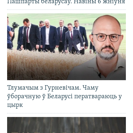
Пашпарты беларусаў. Навіны 6 жніўня
Тлумачым з Гурневічам. Чаму
ўборачную ў Беларусі ператвараюць у
цырк