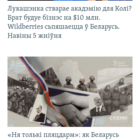
Лукашэнка стварае акадэмію для Колі?
Брат будуе бізнэс на $10 млн.
Wildberries сьпяшаецца ў Беларусь.
Навіны 5 жніўня
«Ня толькі пляцдарм»: як Беларусь