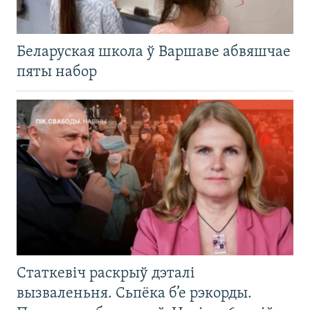
Беларуская школа ў Варшаве абвяшчае
пяты набор
Статкевіч раскрыў дэталі
вызваленьня. Сьпёка б’е рэкорды.