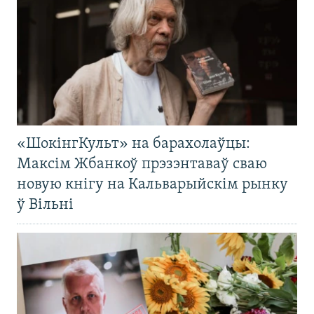
«ШокінгКульт» на барахолаўцы:
Максім Жбанкоў прэзэнтаваў сваю
новую кнігу на Кальварыйскім рынку
ў Вільні