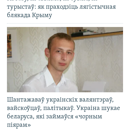
турыстаў: як праходзіць лягістычная
блякада Крыму
Шантажаваў украінскіх валянтэраў,
вайскоўцаў, палітыкаў. Украіна шукае
беларуса, які займаўся «чорным
піярам»