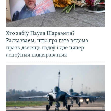
Хто забіў Паўла Шарамета?
Расказваем, што пра гэта вядома
празь дзесяць гадоў і дзе цяпер
асноўныя падазраваныя