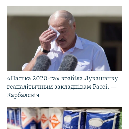
«Пастка 2020-га» зрабіла Лукашэнку
геапалітычным закладнікам Расеі, —
Карбалевіч