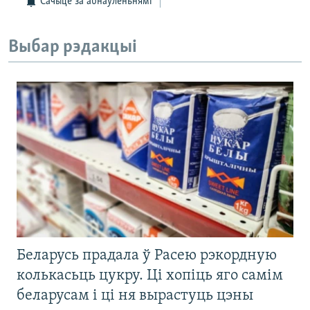
Сачыце за абнаўленьнямі
Выбар рэдакцыі
Беларусь прадала ў Расею рэкордную
колькасьць цукру. Ці хопіць яго самім
беларусам і ці ня вырастуць цэны