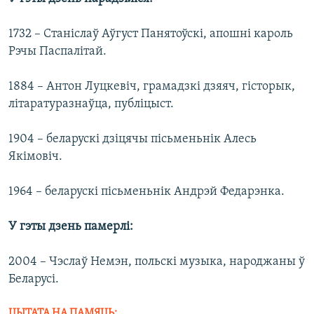
1732 – Станіслаў Аўгуст Панятоўскi, апошні кароль
Рэчы Паспалітай.
1884 – Антон Луцкевіч, грамадзкі дзяяч, гісторык,
літаратуразнаўца, публіцыст.
1904 – беларускі дзіцячы пісьменьнік Алесь
Якімовіч.
1964 – беларускі пісьменьнік Андрэй Федарэнка.
У гэты дзень памерлі:
2004 – Чэслаў Немэн, польскі музыка, народжаны ў
Беларусі.
ЦЫТАТА НА ПАМЯЦЬ: