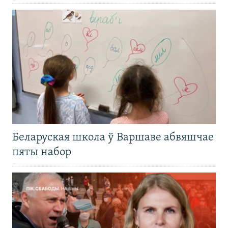
Беларуская школа ў Варшаве абвяшчае
пяты набор