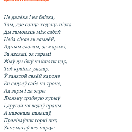
Не далёка і ня блізка,
Там, дзе сонца ходзіць нізка
Ды гамоняць між сабой
Неба сіняе зь зямлёй,
Адным словам, за марамі,
За лясамі, за гарамі
Жыў ды быў найлюты цар,
Той краіны уладар.
Ў залатой сваёй кароне
Ён сядзеў сабе на троне,
Ад зары і да зары
Люльку срэбную курыў
І другой ня ведаў працы.
А навокала палацаў,
Праліваўшы горкі пот,
Зьнемагаў яго народ: