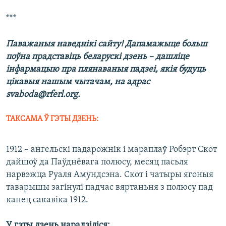
***
Паважаныя наведнікі сайту! Дапамажыце больш
поўна прадставіць беларускі дзень – дашліце
інфармацыю пра плянаваныя падзеі, якія будуць
цікавыя нашым чытачам, на адрас
svaboda@rferl.org.
ТАКСАМА Ў ГЭТЫ ДЗЕНЬ:
1912 – ангельскі падарожнік і мараплаў Робэрт Скот
дайшоў да Паўднёвага полюсу, месяц пасьля
нарвэжца Руаля Амундсэна. Скот і чатыры ягоныя
таварышы загінулі падчас вяртаньня з полюсу пад
канец сакавіка 1912.
У гэты дзень нарадзіліся: