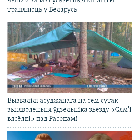
чынам зараз сусьветныя кінагіты
трапляюць у Беларусь
Вызвалілі асуджанага на сем сутак
зьняволеньня ўдзельніка зьезду «Сям’і
вясёлкі» пад Расонамі