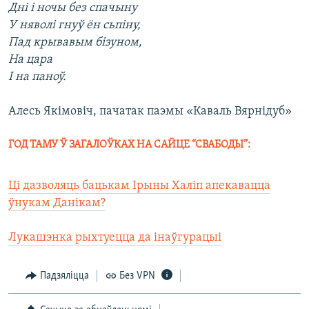
Дні і ночы без спачыну
У няволі гнуў ён сьпіну,
Пад крывавым бізуном,
На цара
І на паноў.
Алесь Якімовіч, пачатак паэмы «Каваль Вярнідуб»
ГОД ТАМУ Ў ЗАГАЛОЎКАХ НА САЙЦЕ “СВАБОДЫ”:
Ці дазволяць бацькам Ірыны Халіп апекавацца
ўнукам Данікам?
Лукашэнка рыхтуецца да інаўгурацыі
Падзяліцца
Без VPN