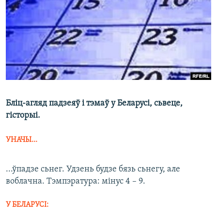
КУЛЬТУРА
МОВА
КАЛЯНДАР
НА ХВАЛЯХ СВАБОДЫ
Бліц-агляд падзеяў і тэмаў у Беларусі, сьвеце,
гісторыі.
УНАЧЫ...
...ўпадзе сьнег. Удзень будзе бязь сьнегу, але
воблачна. Тэмпэратура: мінус 4 – 9.
У БЕЛАРУСІ: