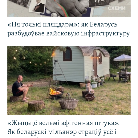
«Ня толькі пляцдарм»: як Беларусь
разбудоўвае вайсковую інфраструктуру
«Жыцьцё вельмі афігенная штука».
Як беларускі мільянэр страціў усё і