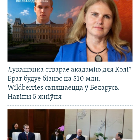
Лукашэнка стварае акадэмію для Колі?
Брат будуе бізнэс на $10 млн.
Wildberries сьпяшаецца ў Беларусь.
Навіны 5 жніўня