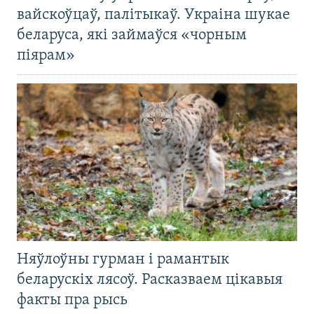
вайскоўцаў, палітыкаў. Украіна шукае
беларуса, які займаўся «чорным
піярам»
Няўлоўны гурман і рамантык
беларускіх лясоў. Расказваем цікавыя
факты пра рысь