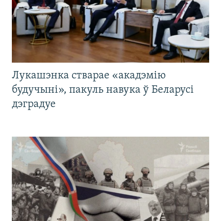
Лукашэнка стварае «акадэмію
будучыні», пакуль навука ў Беларусі
дэградуе