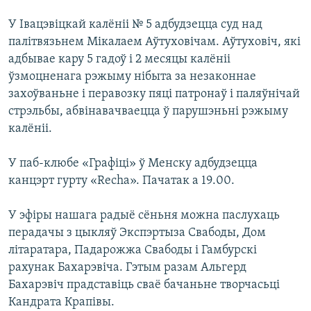
У Івацэвіцкай калёніі № 5 адбудзецца суд над
палітвязьнем Мікалаем Аўтуховічам. Аўтуховіч, які
адбывае кару 5 гадоў і 2 месяцы калёніі
ўзмоцненага рэжыму нібыта за незаконнае
захоўваньне і перавозку пяці патронаў і паляўнічай
стрэльбы, абвінавачваецца ў парушэньні рэжыму
калёніі.
У паб-клюбе «Графіці» ў Менску адбудзецца
канцэрт гурту «Recha». Пачатак а 19.00.
У эфіры нашага радыё сёньня можна паслухаць
перадачы з цыкляў Экспэртыза Свабоды, Дом
літаратара, Падарожжа Свабоды і Гамбурскі
рахунак Бахарэвіча. Гэтым разам Альгерд
Бахарэвіч прадставіць сваё бачаньне творчасьці
Кандрата Крапівы.