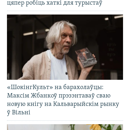
цяпер робіць хаткі для турыстаў
«ШокінгКульт» на барахолаўцы:
Максім Жбанкоў прэзэнтаваў сваю
новую кнігу на Кальварыйскім рынку
ў Вільні