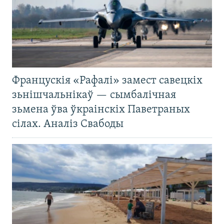
Францускія «Рафалі» замест савецкіх
зьнішчальнікаў — сымбалічная
зьмена ўва ўкраінскіх Паветраных
сілах. Аналіз Свабоды