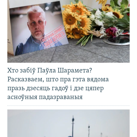
Хто забіў Паўла Шарамета?
Расказваем, што пра гэта вядома
празь дзесяць гадоў і дзе цяпер
асноўныя падазраваныя