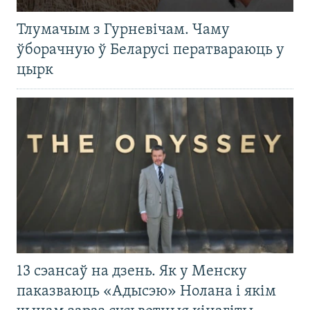
Тлумачым з Гурневічам. Чаму
ўборачную ў Беларусі ператвараюць у
цырк
13 сэансаў на дзень. Як у Менску
паказваюць «Адысэю» Нолана і якім