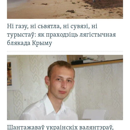
Ні газу, ні сьвятла, ні сувязі, ні
турыстаў: як праходзіць лягістычная
блякада Крыму
Шантажаваў украінскіх валянтэраў,