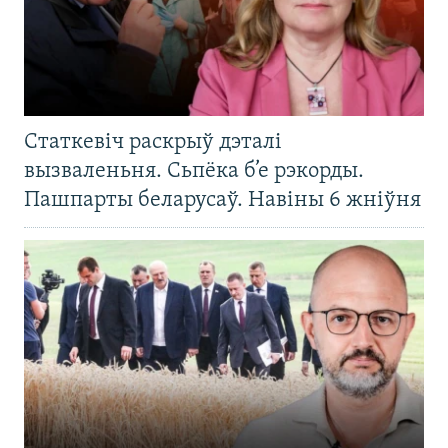
Статкевіч раскрыў дэталі
вызваленьня. Сьпёка б’е рэкорды.
Пашпарты беларусаў. Навіны 6 жніўня