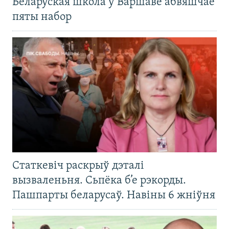
Беларуская школа ў Варшаве абвяшчае
пяты набор
Статкевіч раскрыў дэталі
вызваленьня. Сьпёка б’е рэкорды.
Пашпарты беларусаў. Навіны 6 жніўня