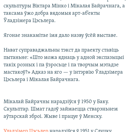
скульптуры Віктара Мінко і Мікалая Байрачнага, а
таксама ўжо добра вядомыя арт-аб’екты
Ўладзімера Цэсьлера.
Ягонае знакамітае імя дало назву ўсёй выставе.
Нават суправаджальны тэкст да праекту ставіць
пытаньне: «Што можа яднаць у адной экспазыцыі
такіх розных і па ўзросьце і па творчым мэтадзе
мастакоў?» Адказ на яго — у інтэрвію Ўладзімера
Цэсьлера і Мікалая Байрачнага.
Мікалай Байрачны нарадзіўся ў 1950 у Баку.
Скульптар. Шмат гадоў займаецца стварэньнем
аўтарскай зброі. Жыве і працуе ў Менску.
Уладзімер Цэсьлер
нарадзіўся ў 1951 у Слуцку.