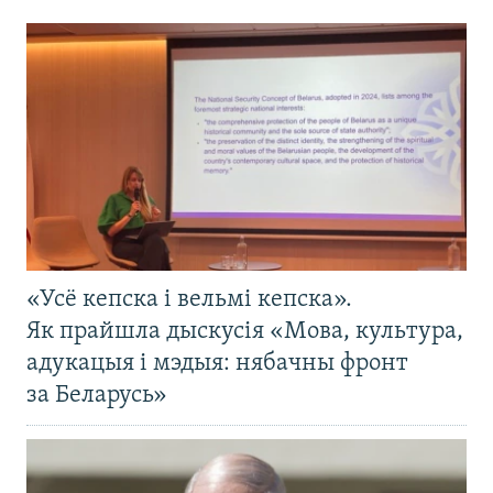
«Усё кепска і вельмі кепска».
Як прайшла дыскусія «Мова, культура,
адукацыя і мэдыя: нябачны фронт
за Беларусь»