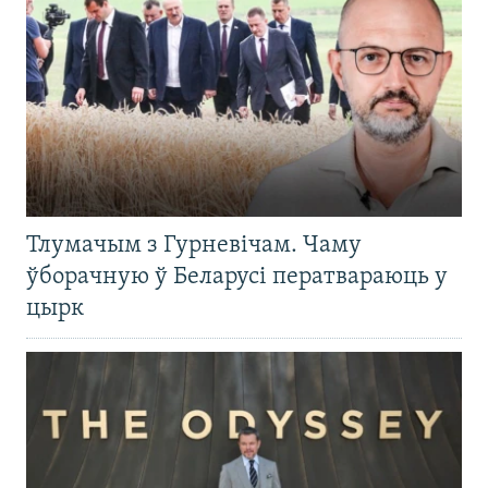
Тлумачым з Гурневічам. Чаму
ўборачную ў Беларусі ператвараюць у
цырк