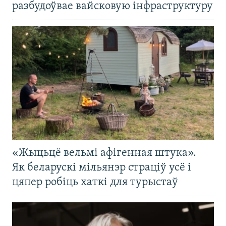
разбудоўвае вайсковую інфраструктуру
«Жыцьцё вельмі афігенная штука».
Як беларускі мільянэр страціў усё і
цяпер робіць хаткі для турыстаў