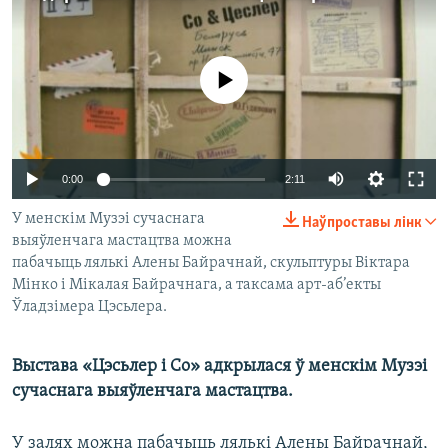
КУЛЬТУРА
МОВА
КАЛЯНДАР
НА ХВАЛЯХ СВАБОДЫ
No media source currently available
0:00
2:11
У менскім Музэі сучаснага
Наўпроставы лінк
выяўленчага мастацтва можна
пабачыць лялькі Алены Байрачнай, скульптуры Віктара
Мінко і Мікалая Байрачнага, а таксама арт-аб’екты
Ўладзімера Цэсьлера.
Выстава «Цэсьлер і Со» адкрылася ў менскім Музэі
сучаснага выяўленчага мастацтва.
У залях можна пабачыць лялькі Алены Байрачнай,