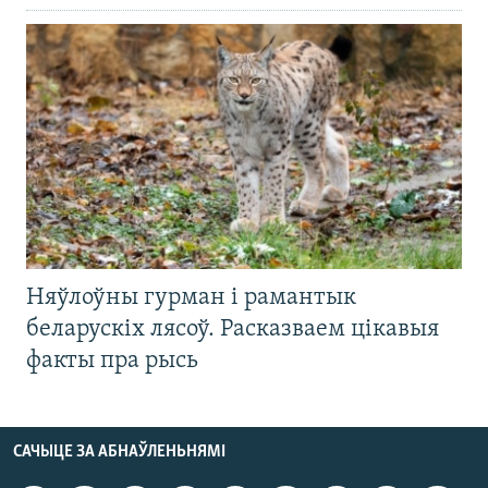
Няўлоўны гурман і рамантык
беларускіх лясоў. Расказваем цікавыя
факты пра рысь
САЧЫЦЕ ЗА АБНАЎЛЕНЬНЯМІ