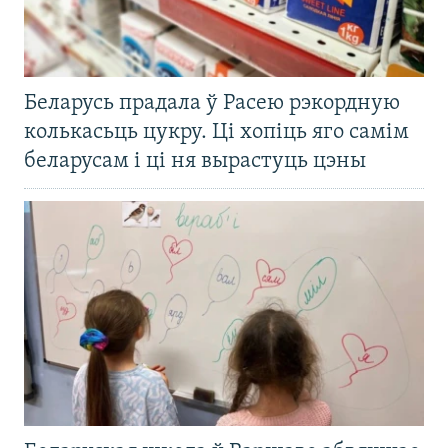
Беларусь прадала ў Расею рэкордную
колькасьць цукру. Ці хопіць яго самім
беларусам і ці ня вырастуць цэны