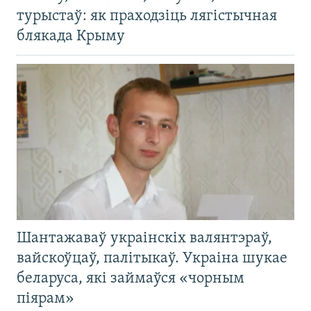
турыстаў: як праходзіць лягістычная
блякада Крыму
Шантажаваў украінскіх валянтэраў,
вайскоўцаў, палітыкаў. Украіна шукае
беларуса, які займаўся «чорным
піярам»