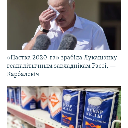
«Пастка 2020-га» зрабіла Лукашэнку
геапалітычным закладнікам Расеі, —
Карбалевіч