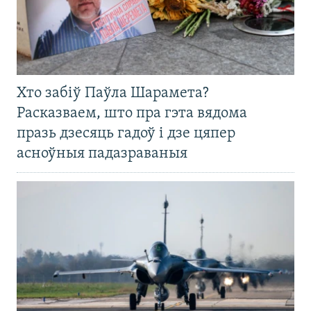
Хто забіў Паўла Шарамета?
Расказваем, што пра гэта вядома
празь дзесяць гадоў і дзе цяпер
асноўныя падазраваныя