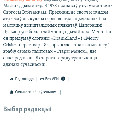
Мастак, дызайнер. З 1978 працаваў у суаўтарстве зь
Сяргеем Войчанкам. Прызнаньне творчы тандэм
атрымаў дзякуючы сэрыі вострасацыяльных і па-
мастацку выкшталцоных плякатаў. Цяперашні
Цэсьлер усё больш займаецца дызайнам. Менавіта
ён прыдумаў слоганы «DranikLand» і «Merry
Crisis», перастварыў творы клясычнага жывапісу і
зрабіў сэрыю паштовак «Стары Менск», дзе
спасярод выяваў старога гораду трапляюцца
адзнакі сучаснасьці.
Падзяліцца
Без VPN
Сачыце за абнаўленьнямі
Выбар рэдакцыі