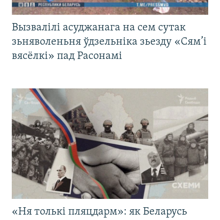
Вызвалілі асуджанага на сем сутак
зьняволеньня ўдзельніка зьезду «Сям’і
вясёлкі» пад Расонамі
«Ня толькі пляцдарм»: як Беларусь