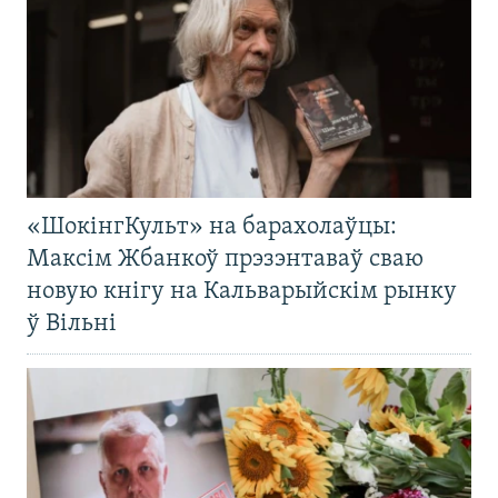
«ШокінгКульт» на барахолаўцы:
Максім Жбанкоў прэзэнтаваў сваю
новую кнігу на Кальварыйскім рынку
ў Вільні