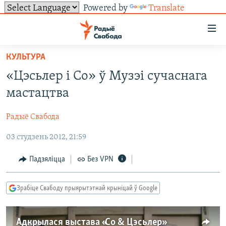
Powered by
Translate
Лінкі
ўнівэрсальнага
доступу
КУЛЬТУРА
НАВІНЫ
Перайсьці
«Цэсьлер і Со» ў Музэі сучаснага
да
ТОЛЬКІ НА СВАБОДЗЕ
УСЕ НАВІНЫ
мастацтва
галоўнага
СУВЯЗЬ
ВІДЭА І ФОТА
ТЭСТЫ
зьместу
Радыё Свабода
Перайсьці
ПАДПІСАЦЦА
ЛЮДЗІ
БЛОГІ
АБЫСЬЦІ БЛЯКАВАНЬНЕ
да
03 студзень 2012, 21:59
ПАЛІТЫКА
ГІСТОРЫЯ НА СВАБОДЗЕ
ПАДЗЯЛІЦЦА ІНФАРМАЦЫЯЙ
RSS
галоўнай
САЧЫЦЕ ЗА АБНАЎЛЕНЬНЯМІ
навігацыі
ЭКАНОМІКА
ПАДКАСТЫ
ПАДКАСТЫ
Падзяліцца
Без VPN
Перайсьці
ВАЙНА
КНІГІ
FACEBOOK
да
Зрабіце Свабоду прыярытэтнай крыніцай ў Google
БЕЛАРУСЫ НА ВАЙНЕ
АЎДЫЁКНІГІ
TWITTER
пошуку
ПАЛІТВЯЗЬНІ
PREMIUM
Усе сайты РС/РСЭ
Адкрылася выстава «Со & Цэсьлер»