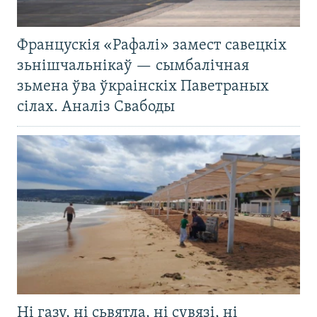
Францускія «Рафалі» замест савецкіх
зьнішчальнікаў — сымбалічная
зьмена ўва ўкраінскіх Паветраных
сілах. Аналіз Свабоды
Ні газу, ні сьвятла, ні сувязі, ні