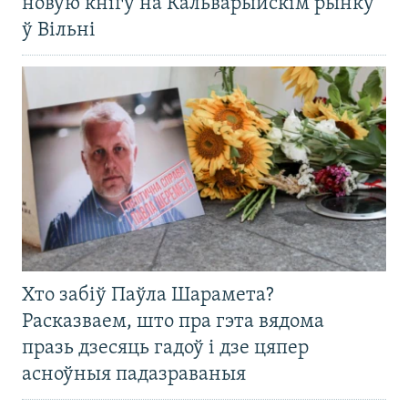
новую кнігу на Кальварыйскім рынку
ў Вільні
Хто забіў Паўла Шарамета?
Расказваем, што пра гэта вядома
празь дзесяць гадоў і дзе цяпер
асноўныя падазраваныя