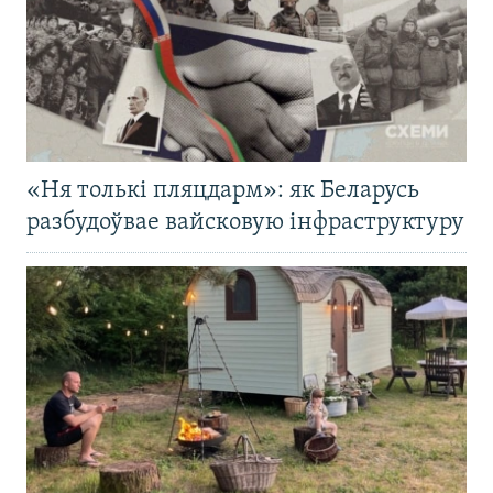
«Ня толькі пляцдарм»: як Беларусь
разбудоўвае вайсковую інфраструктуру