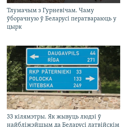
Тлумачым з Гурневічам. Чаму
ўборачную ў Беларусі ператвараюць у
цырк
33 кілямэтры. Як жывуць людзі ў
найбліжэйшым да Беларусі латвійскім