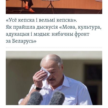
«Усё кепска і вельмі кепска».
Як прайшла дыскусія «Мова, культура,
адукацыя і мэдыя: нябачны фронт
за Беларусь»