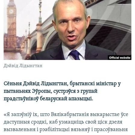
КУЛЬТУРА
МОВА
КАЛЯНДАР
НА ХВАЛЯХ СВАБОДЫ
Дэйвід Лідынгтан
Сёньня Дэйвід Лідынгтан, брытанскі міністар у
пытаньнях Эўропы, сустрэўся з групай
прадстаўнікоў беларускай апазыцыі.
«Я запэўніў іх, што Вялікабрытанія выкарыстае ўсе
даступныя сродкі, каб узмацніць свой ціск дзеля
вызваленьня і рэабілітацыі вязьняў і прасоўваньня