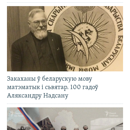
Закаханы ў беларускую мову
матэматык і сьвятар. 100 гадоў
Аляксандру Надсану