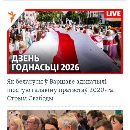
Як беларусы ў Варшаве адзначылі
шостую гадавіну пратэстаў 2020-га.
Стрым Свабоды