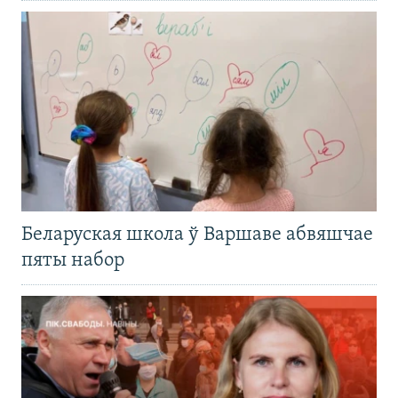
Беларуская школа ў Варшаве абвяшчае
пяты набор