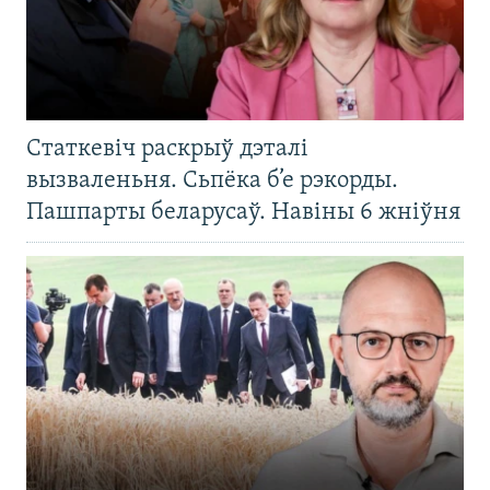
Статкевіч раскрыў дэталі
вызваленьня. Сьпёка б’е рэкорды.
Пашпарты беларусаў. Навіны 6 жніўня