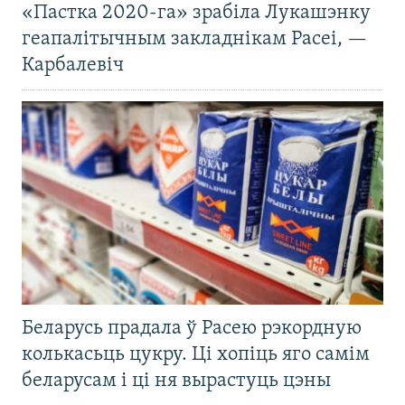
«Пастка 2020-га» зрабіла Лукашэнку
геапалітычным закладнікам Расеі, —
Карбалевіч
Беларусь прадала ў Расею рэкордную
колькасьць цукру. Ці хопіць яго самім
беларусам і ці ня вырастуць цэны