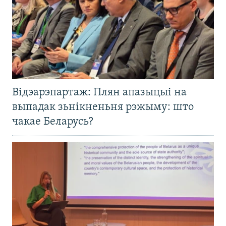
Відэарэпартаж: Плян апазыцыі на
выпадак зьнікненьня рэжыму: што
чакае Беларусь?