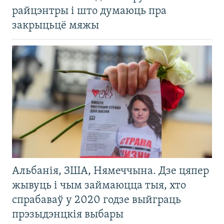
райцэнтры і што думаюць пра
закрыцьцё мяжы
Альбанія, ЗША, Нямеччына. Дзе цяпер
жывуць і чым займаюцца тыя, хто
спрабаваў у 2020 годзе выйграць
прэзыдэнцкія выбары