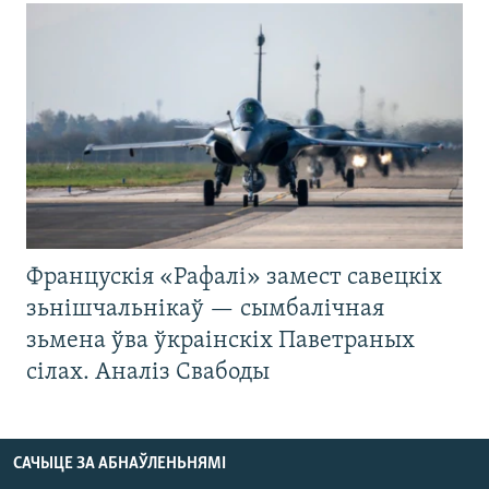
Францускія «Рафалі» замест савецкіх
зьнішчальнікаў — сымбалічная
зьмена ўва ўкраінскіх Паветраных
сілах. Аналіз Свабоды
САЧЫЦЕ ЗА АБНАЎЛЕНЬНЯМІ