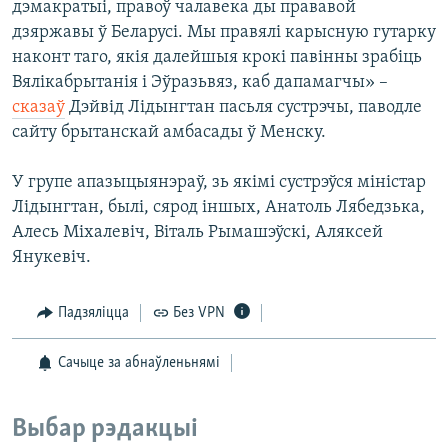
дэмакратыі, правоў чалавека ды прававой
дзяржавы ў Беларусі. Мы правялі карысную гутарку
наконт таго, якія далейшыя крокі павінны зрабіць
Вялікабрытанія і Эўразьвяз, каб дапамагчы» –
сказаў
Дэйвід Лідынгтан пасьля сустрэчы, паводле
сайту брытанскай амбасады ў Менску.
У групе апазыцыянэраў, зь якімі сустрэўся міністар
Лідынгтан, былі, сярод іншых, Анатоль Лябедзька,
Алесь Міхалевіч, Віталь Рымашэўскі, Аляксей
Янукевіч.
Падзяліцца
Без VPN
Сачыце за абнаўленьнямі
Выбар рэдакцыі