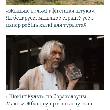
«Жыцьцё вельмі афігенная штука».
Як беларускі мільянэр страціў усё і
цяпер робіць хаткі для турыстаў
«ШокінгКульт» на барахолаўцы:
Максім Жбанкоў прэзэнтаваў сваю