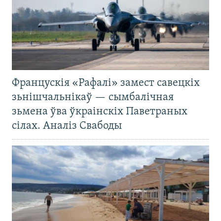
Францускія «Рафалі» замест савецкіх
зьнішчальнікаў — сымбалічная
зьмена ўва ўкраінскіх Паветраных
сілах. Аналіз Свабоды