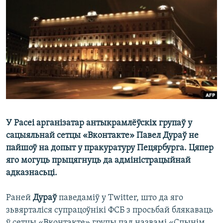
КУЛЬТУРА
МОВА
КАЛЯНДАР
НА ХВАЛЯХ СВАБОДЫ
У Расеі арганізатар антыкрамлёўскіх групаў у
сацыяльнай сетцы «Вконтакте» Павел Дураў не
пайшоў на допыт у пракуратуру Пецярбурга. Цяпер
яго могуць прыцягнуць да адміністрацыйнай
адказнасьці.
Раней
Дураў
паведаміў у Twitter, што да яго
зьвярталіся супрацоўнікі ФСБ з просьбай блякаваць
ў сетцы «Вконтакте» групы пад назвамі «Спынім