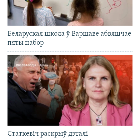
Беларуская школа ў Варшаве абвяшчае
пяты набор
Статкевіч раскрыў дэталі