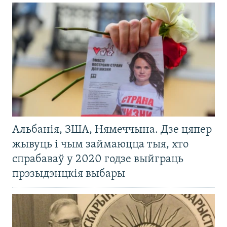
Альбанія, ЗША, Нямеччына. Дзе цяпер
жывуць і чым займаюцца тыя, хто
спрабаваў у 2020 годзе выйграць
прэзыдэнцкія выбары