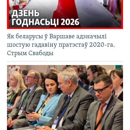
Як беларусы ў Варшаве адзначылі
шостую гадавіну пратэстаў 2020-га.
Стрым Свабоды