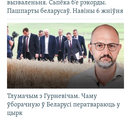
вызваленьня. Сьпёка б’е рэкорды.
Пашпарты беларусаў. Навіны 6 жніўня
Тлумачым з Гурневічам. Чаму
ўборачную ў Беларусі ператвараюць у
цырк