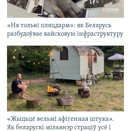
«Ня толькі пляцдарм»: як Беларусь
разбудоўвае вайсковую інфраструктуру
«Жыцьцё вельмі афігенная штука».
Як беларускі мільянэр страціў усё і