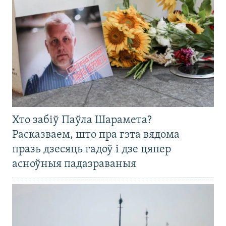
Хто забіў Паўла Шарамета?
Расказваем, што пра гэта вядома
празь дзесяць гадоў і дзе цяпер
асноўныя падазраваныя