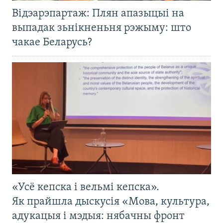
Відэарэпартаж: Плян апазыцыі на
выпадак зьнікненьня рэжыму: што
чакае Беларусь?
«Усё кепска і вельмі кепска».
Як прайшла дыскусія «Мова, культура,
адукацыя і мэдыя: нябачны фронт