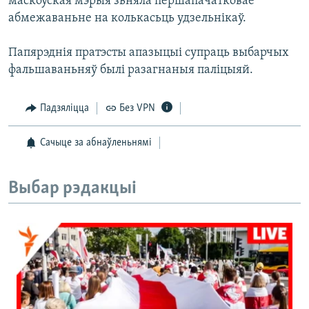
маскоўская мэрыя зьняла першапачатковае
абмежаваньне на колькасьць удзельнікаў.
Папярэднія пратэсты апазыцыі супраць выбарчых
фальшаваньняў былі разагнаныя паліцыяй.
Падзяліцца
Без VPN
Сачыце за абнаўленьнямі
Выбар рэдакцыі