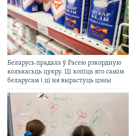
Беларусь прадала ў Расею рэкордную
колькасьць цукру. Ці хопіць яго самім
беларусам і ці ня вырастуць цэны