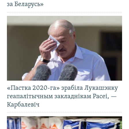
за Беларусь»
«Пастка 2020-га» зрабіла Лукашэнку
геапалітычным закладнікам Расеі, —
Карбалевіч