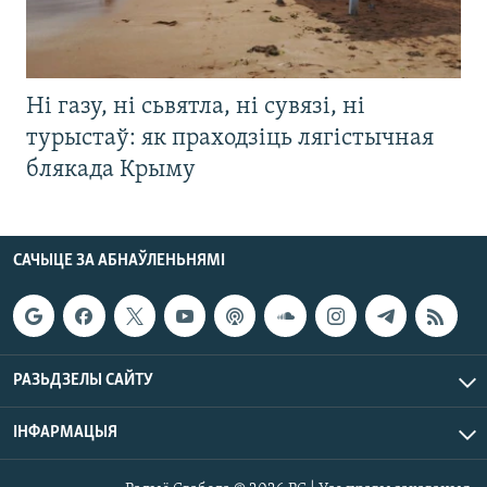
Ні газу, ні сьвятла, ні сувязі, ні
турыстаў: як праходзіць лягістычная
блякада Крыму
САЧЫЦЕ ЗА АБНАЎЛЕНЬНЯМІ
РАЗЬДЗЕЛЫ САЙТУ
ІНФАРМАЦЫЯ