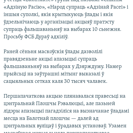
«Адзіную Расію», «Народ супраць «Адзінай Расеі» і
іншыя суполкі, якія крытыкуюць ўлады і якія
ўдзельнічаюць у арганізацыі акцыяў пратэсту
супраць фальшаваньняў на выбарах 10 сьнежня.
Просьбу ФСБ Дураў адхіліў.
Раней сёньня маскоўскія ўлады дазволілі
правядзеньне акцыі апазыцыі супраць
фальшаваньняў на выбарах у Дзярждуму. Намер
прыйсьці на заўтрашні мітынг выказалі ў
сацыяльных сетках каля 30 тысяч чалавек.
Першапачаткова акцыю плянавалася правесьці на
цэнтральнай Плошчы Рэвалюцыі, але пазьней
лідэры апазыцыі пагадзіліся на вызначанае ўладамі
месца на Балотнай плошчы — далей ад
цэнтральных вуліцаў і ўрадавых установаў. Узамен