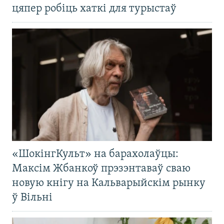
цяпер робіць хаткі для турыстаў
«ШокінгКульт» на барахолаўцы:
Максім Жбанкоў прэзэнтаваў сваю
новую кнігу на Кальварыйскім рынку
ў Вільні