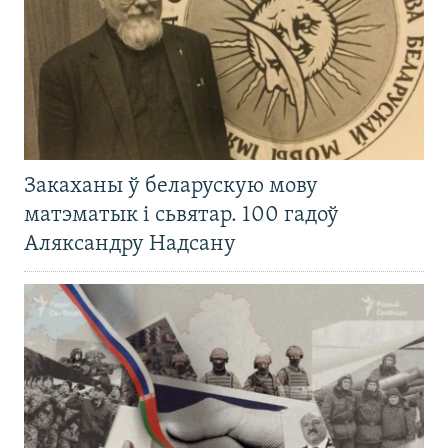
Закаханы ў беларускую мову
матэматык і сьвятар. 100 гадоў
Аляксандру Надсану