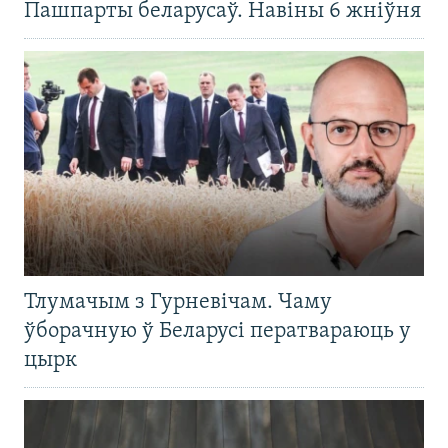
Пашпарты беларусаў. Навіны 6 жніўня
Тлумачым з Гурневічам. Чаму
ўборачную ў Беларусі ператвараюць у
цырк