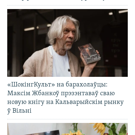
«ШокінгКульт» на барахолаўцы:
Максім Жбанкоў прэзэнтаваў сваю
новую кнігу на Кальварыйскім рынку
ў Вільні