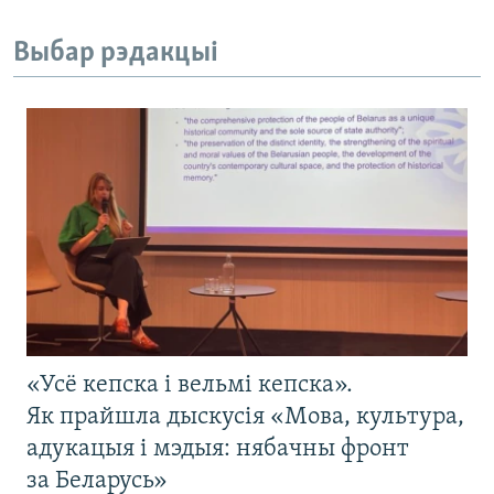
Выбар рэдакцыі
«Усё кепска і вельмі кепска».
Як прайшла дыскусія «Мова, культура,
адукацыя і мэдыя: нябачны фронт
за Беларусь»