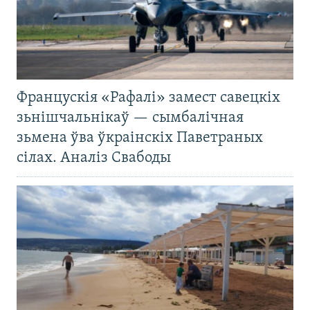
Францускія «Рафалі» замест савецкіх
зьнішчальнікаў — сымбалічная
зьмена ўва ўкраінскіх Паветраных
сілах. Аналіз Свабоды