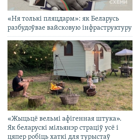
«Ня толькі пляцдарм»: як Беларусь
разбудоўвае вайсковую інфраструктуру
«Жыцьцё вельмі афігенная штука».
Як беларускі мільянэр страціў усё і
цяпер робіць хаткі для турыстаў