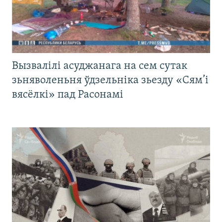
Вызвалілі асуджанага на сем сутак
зьняволеньня ўдзельніка зьезду «Сям’і
вясёлкі» пад Расонамі