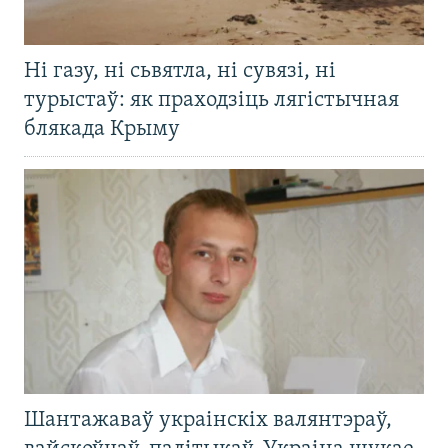
Ні газу, ні сьвятла, ні сувязі, ні
турыстаў: як праходзіць лягістычная
блякада Крыму
Шантажаваў украінскіх валянтэраў,