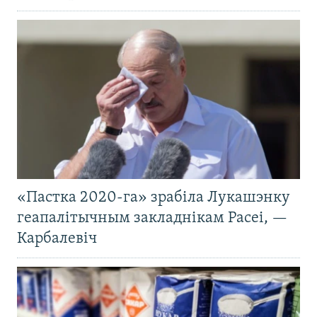
«Пастка 2020-га» зрабіла Лукашэнку
геапалітычным закладнікам Расеі, —
Карбалевіч