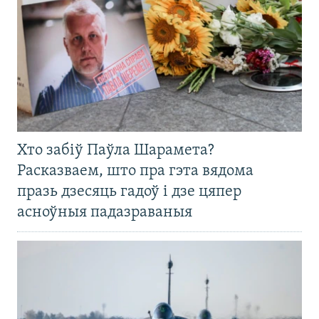
Хто забіў Паўла Шарамета?
Расказваем, што пра гэта вядома
празь дзесяць гадоў і дзе цяпер
асноўныя падазраваныя