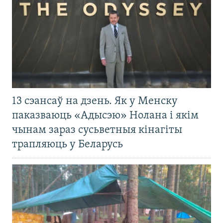
13 сэансаў на дзень. Як у Менску
паказваюць «Адысэю» Нолана і якім
чынам зараз сусьветныя кінагіты
трапляюць у Беларусь