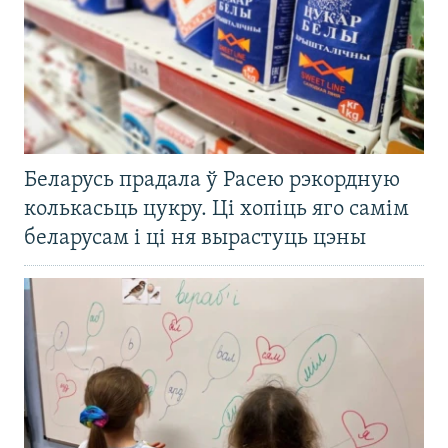
Беларусь прадала ў Расею рэкордную
колькасьць цукру. Ці хопіць яго самім
беларусам і ці ня вырастуць цэны