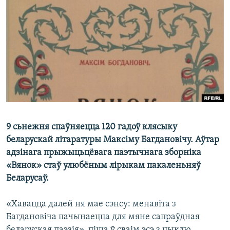
КУЛЬТУРА
МОВА
КАЛЯНДАР
НА ХВАЛЯХ СВАБОДЫ
9 сьнежня спаўняецца 120 гадоў клясыку
беларускай літаратуры Максіму Багдановічу. Аўтар
адзінага прыжыцьцёвага паэтычнага зборніка
«Вянок» стаў улюбёным лірыкам пакаленьняў
Беларусаў.
«Хавацца далей ня мае сэнсу: менавіта з
Багдановіча пачынаецца для мяне сапраўдная
беларуская паэзія», піша ў сваім эсэ з цыклю