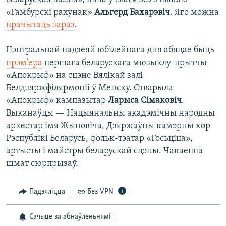
«Гамбурскі рахунак»
Альгерд Бахарэвіч
. Яго можна
прачытаць зараз
.
Цэнтральнай падзеяй юбілейнага дня абяцае быць
прэм'ера
першага беларускага мюзыклу-прытчы
«Апокрыф» на сцэне Вялікай залі
Белдзяржфілярмоніі ў Менску. Стварыла
«Апокрыф» кампазытар
Ларыса Сімаковіч
.
Выканаўцы — Нацыянальны акадэмічны народны
аркестар імя Жыновіча, Дзяржаўны камэрны хор
Рэспублікі Беларусь, фольк-тэатар «Госьціца»,
артысты і майстры беларускай сцэны. Чакаецца
шмат сюрпрызаў.
Падзяліцца
Без VPN
Сачыце за абнаўленьнямі