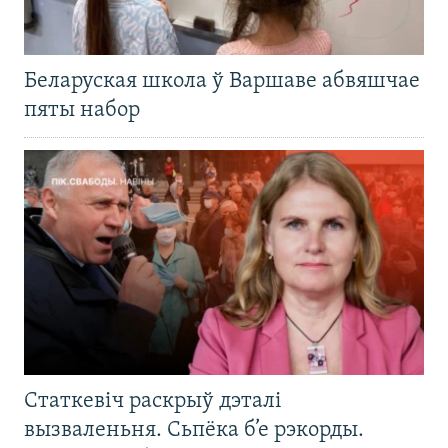
Беларуская школа ў Варшаве абвяшчае
пяты набор
Статкевіч раскрыў дэталі
вызваленьня. Сьпёка б’е рэкорды.