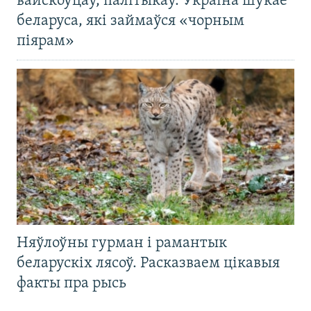
вайскоўцаў, палітыкаў. Украіна шукае
беларуса, які займаўся «чорным
піярам»
Няўлоўны гурман і рамантык
беларускіх лясоў. Расказваем цікавыя
факты пра рысь