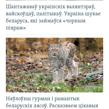
Шантажаваў украінскіх валянтэраў,
вайскоўцаў, палітыкаў. Украіна шукае
беларуса, які займаўся «чорным
піярам»
Няўлоўны гурман і рамантык
беларускіх лясоў. Расказваем цікавыя