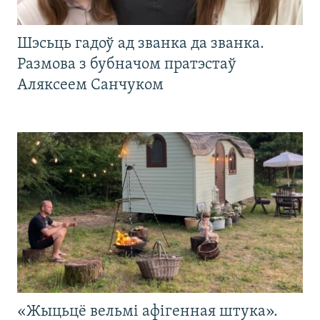
Шэсьць гадоў ад званка да званка.
Размова з бубначом пратэстаў
Аляксеем Санчуком
«Жыцьцё вельмі афігенная штука».