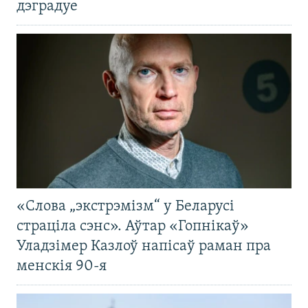
дэградуе
«Слова „экстрэмізм“ у Беларусі
страціла сэнс». Аўтар «Гопнікаў»
Уладзімер Казлоў напісаў раман пра
менскія 90-я