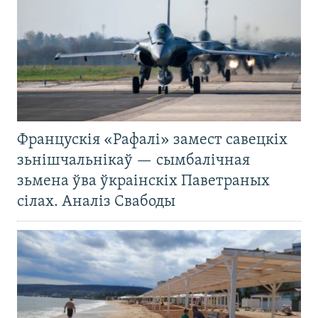
Францускія «Рафалі» замест савецкіх
зьнішчальнікаў — сымбалічная
зьмена ўва ўкраінскіх Паветраных
сілах. Аналіз Свабоды