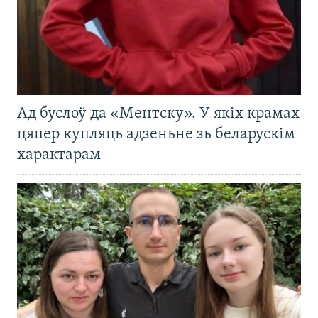
Ад буслоў да «Ментску». У якіх крамах
цяпер купляць адзеньне зь беларускім
характарам