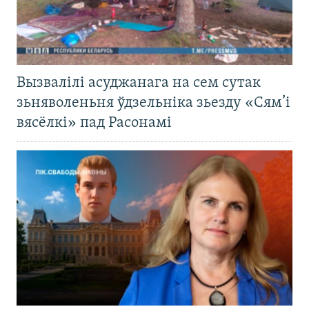
Вызвалілі асуджанага на сем сутак
зьняволеньня ўдзельніка зьезду «Сям’і
вясёлкі» пад Расонамі