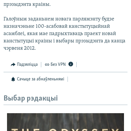
прэзыдэнта краіны.
Галоўным заданьнем новага парлямэнту будзе
назначэньне 100-асабовай канстытуцыйнай
асамблеі, якая мае падрыхтаваць праект новай
канстытуцыі краіны і выбары прэзыдэнта да канца
чэрвеня 2012.
Падзяліцца
Без VPN
Сачыце за абнаўленьнямі
Выбар рэдакцыі