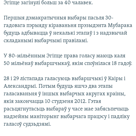
Эгіпце загінулі больш за 40 чалавек.
Першыя дэмакратычныя выбары пасьля 30-
гадовага пэрыяду кіраваньня прэзыдэнта Мубарака
будуць адбывацца ў некалькі этапаў і з надзвычай
складанымі выбарчымі правіламі.
У 80-мільённым Эгіпце права голасу маюць каля
50 мільёнаў выбаршчыкаў, якім споўнілася 18 гадоў.
28 і 29 лістапада галасуюць выбаршчыкі ў Каіры і
Александрыі. Потым будуць яшчэ два этапы
галасаваньня ў іншых выбарчых акругах краіны,
якія закончацца 10 студзеня 2012. Гэтая
расьцягнутасьць выбараў у часе мае забясьпечыць
надзейны маніторынг выбарчага працэсу і падліку
галасоў судзьдзямі.