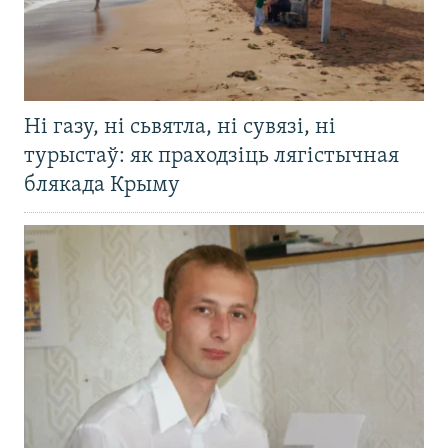
Ні газу, ні сьвятла, ні сувязі, ні
турыстаў: як праходзіць лягістычная
блякада Крыму