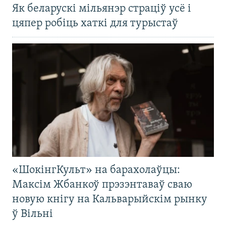
Як беларускі мільянэр страціў усё і
цяпер робіць хаткі для турыстаў
«ШокінгКульт» на барахолаўцы:
Максім Жбанкоў прэзэнтаваў сваю
новую кнігу на Кальварыйскім рынку
ў Вільні