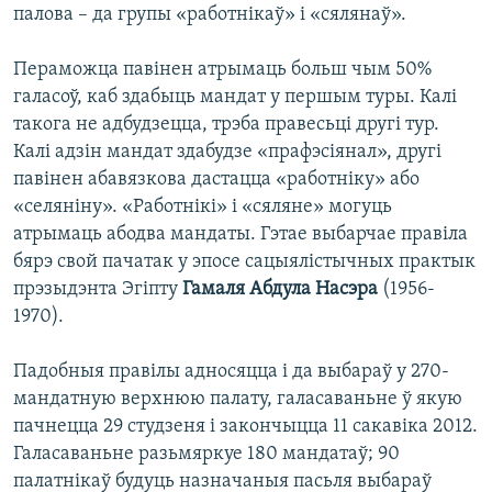
палова – да групы «работнікаў» і «сялянаў».
Пераможца павінен атрымаць больш чым 50%
галасоў, каб здабыць мандат у першым туры. Калі
такога не адбудзецца, трэба правесьці другі тур.
Калі адзін мандат здабудзе «прафэсіянал», другі
павінен абавязкова дастацца «работніку» або
«селяніну». «Работнікі» і «сяляне» могуць
атрымаць абодва мандаты. Гэтае выбарчае правіла
бярэ свой пачатак у эпосе сацыялістычных практык
прэзыдэнта Эгіпту
Гамаля Абдула Насэра
(1956-
1970).
Падобныя правілы адносяцца і да выбараў у 270-
мандатную верхнюю палату, галасаваньне ў якую
пачнецца 29 студзеня і закончыцца 11 сакавіка 2012.
Галасаваньне разьмяркуе 180 мандатаў; 90
палатнікаў будуць назначаныя пасьля выбараў