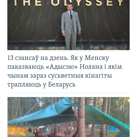
13 сэансаў на дзень. Як у Менску
паказваюць «Адысэю» Нолана і якім
чынам зараз сусьветныя кінагіты
трапляюць у Беларусь