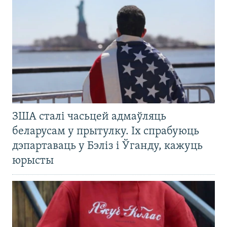
ЗША сталі часьцей адмаўляць
беларусам у прытулку. Іх спрабуюць
дэпартаваць у Бэліз і Ўганду, кажуць
юрысты