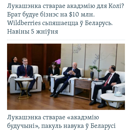
Лукашэнка стварае акадэмію для Колі?
Брат будуе бізнэс на $10 млн.
Wildberries сьпяшаецца ў Беларусь.
Навіны 5 жніўня
Лукашэнка стварае «акадэмію
будучыні», пакуль навука ў Беларусі