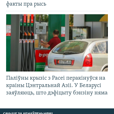
факты пра рысь
Паліўны крызіс з Расеі перакінуўся на
краіны Цэнтральнай Азіі. У Беларусі
заяўляюць, што дэфіцыту бэнзіну няма