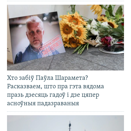
Хто забіў Паўла Шарамета?
Расказваем, што пра гэта вядома
празь дзесяць гадоў і дзе цяпер
асноўныя падазраваныя