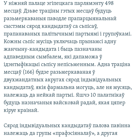
У ніжняй палаце эгіпецкага парлямэнту 498
месцаў. Дзьве траціны гэтых месцаў будуць
разьмеркаваныя паводле прапарцыянальнай
сыстэмы сярод кандыдатаў са сьпісаў,
прапанаваных палітычнымі партыямі і групоўкамі.
Кожны сьпіс мусіць уключаць прынамсі адну
жанчыну-кандыдата і быць пазначаны
адпаведным сымбалем, які дапаможа ў
ідэнтыфікацыі сьпісу непісьменным. Адна траціна
месцаў (166) будзе разьмеркаваная ў
двухмандатных акругах сярод індывідуальных
кандыдатаў, якія фармальна могуць, але ня мусяць,
належаць да нейкай партыі. Яшчэ 10 палатнікаў
будуць назначаныя вайсковай радай, якая цяпер
кіруе краінай.
Сярод індывідуальных кандыдатаў палова павінна
належаць да групы «прафэсіяналаў», а другая