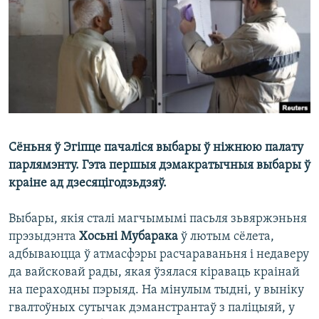
КУЛЬТУРА
МОВА
КАЛЯНДАР
НА ХВАЛЯХ СВАБОДЫ
Сёньня ў Эгіпце пачаліся выбары ў ніжнюю палату
парлямэнту. Гэта першыя дэмакратычныя выбары ў
краіне ад дзесяцігодзьдзяў.
Выбары, якія сталі магчымымі пасьля зьвяржэньня
прэзыдэнта
Хосьні Мубарака
ў лютым сёлета,
адбываюцца ў атмасфэры расчараваньня і недаверу
да вайсковай рады, якая ўзялася кіраваць краінай
на пераходны пэрыяд. На мінулым тыдні, у выніку
гвалтоўных сутычак дэманстрантаў з паліцыяй, у