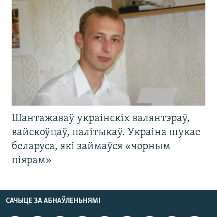
Шантажаваў украінскіх валянтэраў,
вайскоўцаў, палітыкаў. Украіна шукае
беларуса, які займаўся «чорным
піярам»
САЧЫЦЕ ЗА АБНАЎЛЕНЬНЯМІ