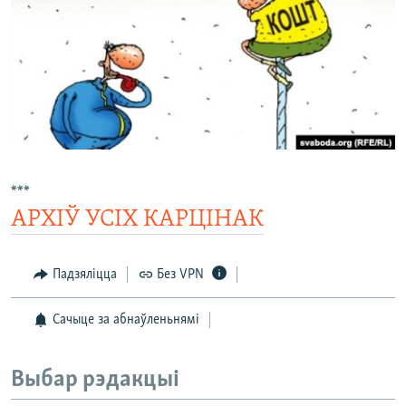
КУЛЬТУРА
МОВА
КАЛЯНДАР
НА ХВАЛЯХ СВАБОДЫ
***
АРХІЎ УСІХ КАРЦІНАК
Падзяліцца
Без VPN
Сачыце за абнаўленьнямі
Выбар рэдакцыі