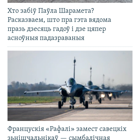
Хто забіў Паўла Шарамета?
Расказваем, што пра гэта вядома
празь дзесяць гадоў і дзе цяпер
асноўныя падазраваныя
Францускія «Рафалі» замест савецкіх
зьнішчальнікаў — сымбалічная