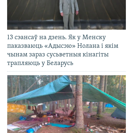
13 сэансаў на дзень. Як у Менску
паказваюць «Адысэю» Нолана і якім
чынам зараз сусьветныя кінагіты
трапляюць у Беларусь