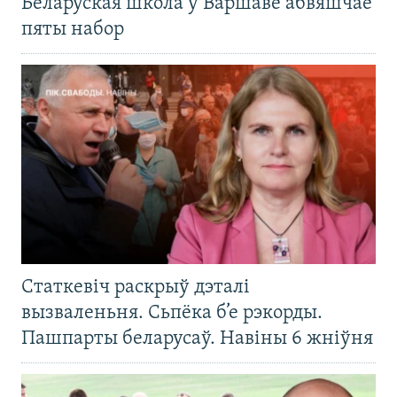
Беларуская школа ў Варшаве абвяшчае
пяты набор
Статкевіч раскрыў дэталі
вызваленьня. Сьпёка б’е рэкорды.
Пашпарты беларусаў. Навіны 6 жніўня