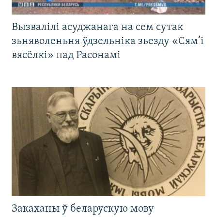
Вызвалілі асуджанага на сем сутак
зьняволеньня ўдзельніка зьезду «Сям’і
вясёлкі» пад Расонамі
Закаханы ў беларускую мову