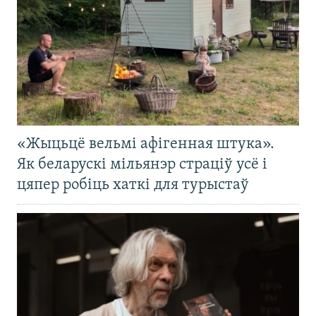
«Жыцьцё вельмі афігенная штука».
Як беларускі мільянэр страціў усё і
цяпер робіць хаткі для турыстаў