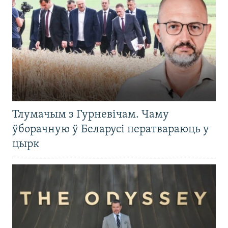
Тлумачым з Гурневічам. Чаму
ўборачную ў Беларусі ператвараюць у
цырк