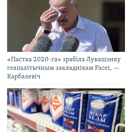
«Пастка 2020-га» зрабіла Лукашэнку
геапалітычным закладнікам Расеі, —
Карбалевіч