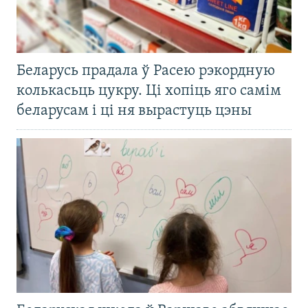
Беларусь прадала ў Расею рэкордную
колькасьць цукру. Ці хопіць яго самім
беларусам і ці ня вырастуць цэны