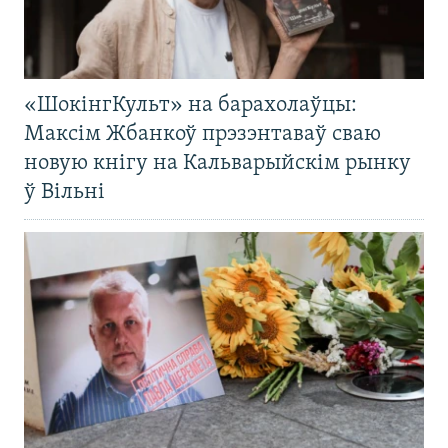
«ШокінгКульт» на барахолаўцы:
Максім Жбанкоў прэзэнтаваў сваю
новую кнігу на Кальварыйскім рынку
ў Вільні