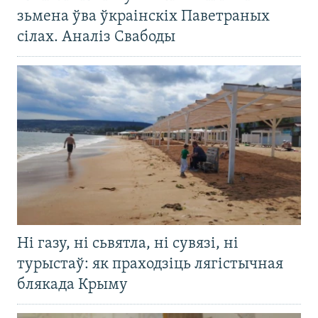
зьмена ўва ўкраінскіх Паветраных
сілах. Аналіз Свабоды
Ні газу, ні сьвятла, ні сувязі, ні
турыстаў: як праходзіць лягістычная
блякада Крыму