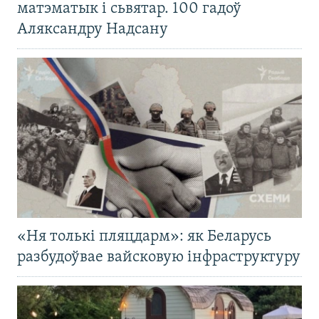
матэматык і сьвятар. 100 гадоў
Аляксандру Надсану
«Ня толькі пляцдарм»: як Беларусь
разбудоўвае вайсковую інфраструктуру