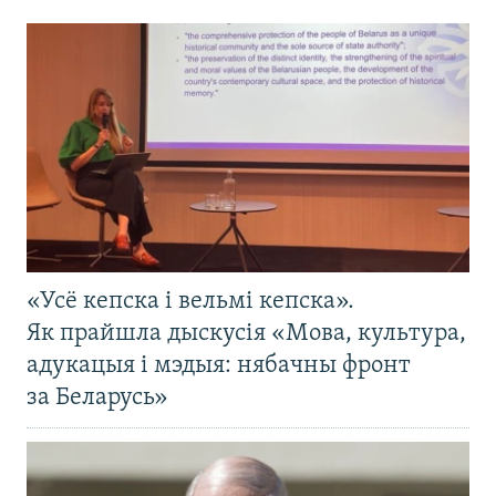
«Усё кепска і вельмі кепска».
Як прайшла дыскусія «Мова, культура,
адукацыя і мэдыя: нябачны фронт
за Беларусь»