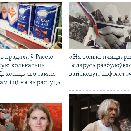
ь прадала ў Расею
«Ня толькі пляцдарм
ную колькасьць
Беларусь разбудоўва
Ці хопіць яго самім
вайсковую інфрастр
ам і ці ня вырастуць