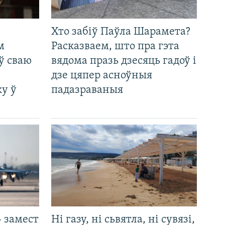
Хто забіў Паўла Шарамета?
м
Расказваем, што пра гэта
ў сваю
вядома празь дзесяць гадоў і
дзе цяпер асноўныя
у ў
падазраваныя
 замест
Ні газу, ні сьвятла, ні сувязі,