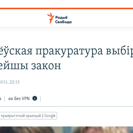
ёўская пракуратура выбі
ейшы закон
011, 22:13
а
Без VPN
 прыярытэтнай крыніцай ў Google