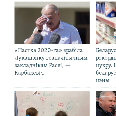
«Пастка 2020-га» зрабіла
Беларус
Лукашэнку геапалітычным
рэкорд
закладнікам Расеі, —
цукру. 
Карбалевіч
беларус
цэны