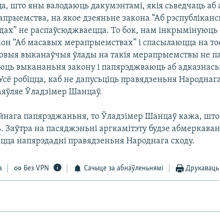
а, што яны валодаюць дакумэнтамі, якія сьведчаць аб 
прыемства, на якое дзеяньне закона “Аб рэспубліканск
дах” не распаўсюджваецца. То бок, нам інкрымінуюць 
он “Аб масавых мерапрыемствах” і спасылаюцца на то
цовыя выканаўчыя ўлады на такія мерапрыемствы не па
юць выкананьня закону і папярэджваюць аб адказнасьц
сё робіцца, каб не дапусьціць правядзеньня Народнага
заяўляе Ўладзімер Шанцаў.
йнага папярэджаньня, то Ўладзімер Шанцаў кажа, што 
. Заўтра на пасяджэньні аргкамітэту будзе абмеркава
ецца напярэдадні правядзеньня Народнага сходу.
а
Без VPN
Сачыце за абнаўленьнямі
Друкаваць