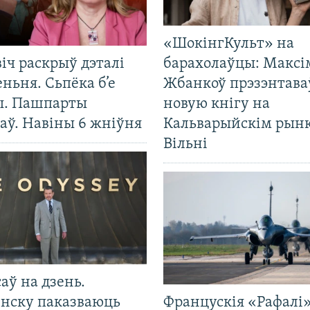
«ШокінгКульт» на
іч раскрыў дэталі
барахолаўцы: Максі
ньня. Сьпёка б’е
Жбанкоў прэзэнтава
ы. Пашпарты
новую кнігу на
аў. Навіны 6 жніўня
Кальварыйскім рынк
Вільні
саў на дзень.
енску паказваюць
Францускія «Рафалі»