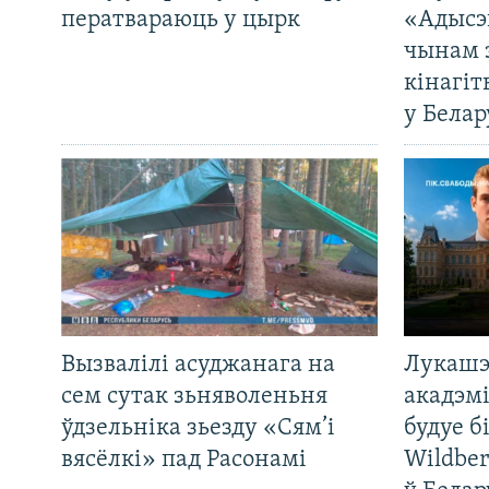
ператвараюць у цырк
«Адысэ
чынам 
кінагі
у Белар
Вызвалілі асуджанага на
Лукашэ
сем сутак зьняволеньня
акадэмі
ўдзельніка зьезду «Сям’і
будуе б
вясёлкі» пад Расонамі
Wildber