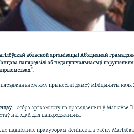
ілёўскай абласной арганізацыі Аб’яднанай грамадзя
анцава папярэдзілі аб недапушчальнасьці парушэньня
апрыемствах”.
апярэджаньнем яму прынесьлі дамоў міліцыянты каля 
анцаў
– сябра аргкамітэту па правядзеньні ў Магілёве 
і стаў нагодай для папярэджаньня.
не падпісанае пракурорам Ленінскага раёну Магілёва