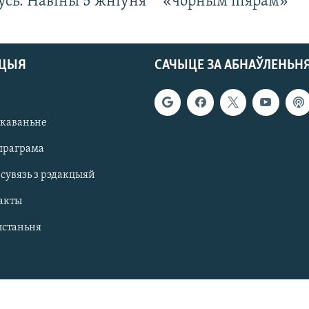
усь. Навіны 5 жніўня
«чорным піярам»
АЦЫЯ
САЧЫЦЕ ЗА АБНАЎЛЕНЬН
якаваньне
праграма
 сувязь з рэдакцыяй
акты
ыстаньня