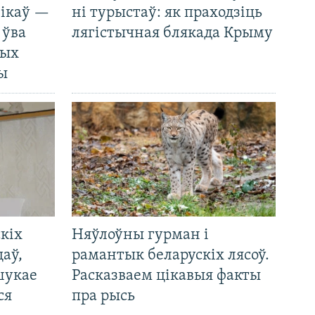
нікаў —
ні турыстаў: як праходзіць
 ўва
лягістычная блякада Крыму
ных
ды
кіх
Няўлоўны гурман і
цаў,
рамантык беларускіх лясоў.
шукае
Расказваем цікавыя факты
ся
пра рысь