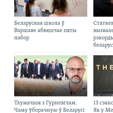
Беларуская школа ў
Статкев
Варшаве абвяшчае пяты
вызвале
набор
рэкорд
беларус
Тлумачым з Гурневічам.
13 сэан
Чаму ўборачную ў Беларусі
Як у М