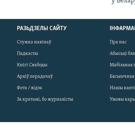
ў Белар
РАЗЬДЗЕЛЫ САЙТУ
ІНФАРМ
Стужка навінаў
Пра нас
Падкасты
Абысьці бл
Кнігі Свабоды
Мабільная 
Архіў перадачаў
Бясьпечная
Фота / відэа
Нашы кант
САЧЫЦЕ ЗА АБНАЎЛЕНЬНЯМІ
За кратамі, бо журналісты
Умовы кар