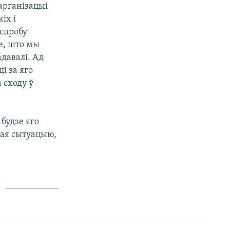
арганізацыі
іх і
спробу
е, што мы
давалі. Ад
і за яго
 сходу ў
будзе яго
ная сытуацыю,