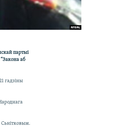
нскай партыі
 “Закона аб
21 гадзіны
“Народнага
 Сьнітковым.