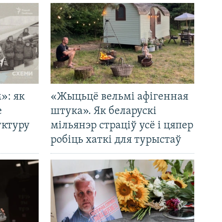
»: як
«Жыцьцё вельмі афігенная
е
штука». Як беларускі
уктуру
мільянэр страціў усё і цяпер
робіць хаткі для турыстаў