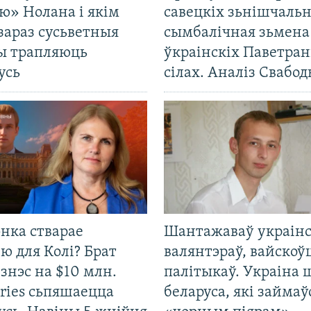
ю» Нолана і якім
савецкіх зьнішчаль
зараз сусьветныя
сымбалічная зьмена
ты трапляюць
ўкраінскіх Паветра
усь
сілах. Аналіз Свабо
нка стварае
Шантажаваў украінс
ю для Колі? Брат
валянтэраў, вайскоў
ізнэс на $10 млн.
палітыкаў. Украіна 
ries сьпяшаецца
беларуса, які займаў