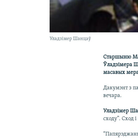
Уладзімер Шанцаў
Старшыню Маг
Ўладзімера Ш
масавых мер
Дакумэнт з п
вечара.
Уладзімер Ш
сходу”. Сход 
“Папярэджань