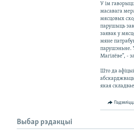
У ім гаворыцц
масавага мера
мясцовых схо
парушыць зак
заявак у мяс
мяне патрабу
парушэньне. У
Магілёве”, - 
Што да афіцы
абскарджваць
якая складва
Падзяліцц
Выбар рэдакцыі