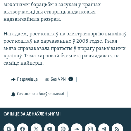
мэханізмы барацьбы з засухай у краінах
вытворчасьці ды стварыць дадатковыя
надзвычайныя рэзэрвы.
Нагадаем, рост коштаў на электраэнэргію выклікаў
рост коштаў на харчаваньне ў 2008 годзе. Гэтая
зьява справакавала пратэсты ў шэрагу разьвіваных
краінаў. Тэма харчовай бясьпекі разглядалася на
саміце найперш.
Падзяліцца
Без VPN
Сачыце за абнаўленьнямі
САЧЫЦЕ ЗА АБНАЎЛЕНЬНЯМІ