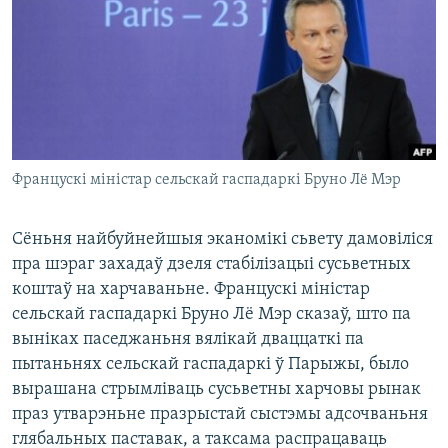
КУЛЬТУРА
МОВА
КАЛЯНДАР
НА ХВАЛЯХ СВАБОДЫ
Францускі міністар сельскай гаспадаркі Бруно Лё Мэр
Сёньня найбуйнейшыя эканомікі сьвету дамовіліся
пра шэраг захадаў дзеля стабілізацыі сусьветных
коштаў на харчаваньне. Францускі міністар
сельскай гаспадаркі Бруно Лё Мэр сказаў, што па
выніках паседжаньня вялікай дваццаткі па
пытаньнях сельскай гаспадаркі ў Парыжы, было
вырашана стрымліваць сусьветны харчовы рынак
праз утварэньне празрыстай сыстэмы адсочваньня
глябальных паставак, а таксама распрацаваць