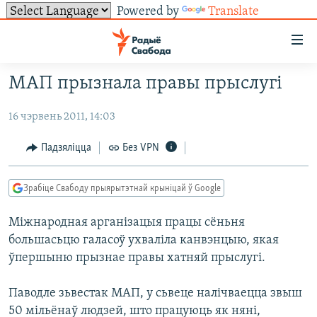
Powered by
Translate
Лінкі
ўнівэрсальнага
доступу
МАП прызнала правы прыслугі
НАВІНЫ
Перайсьці
да
16 чэрвень 2011, 14:03
ТОЛЬКІ НА СВАБОДЗЕ
УСЕ НАВІНЫ
галоўнага
СУВЯЗЬ
ВІДЭА І ФОТА
ТЭСТЫ
Падзяліцца
Без VPN
зьместу
Перайсьці
ПАДПІСАЦЦА
ЛЮДЗІ
БЛОГІ
АБЫСЬЦІ БЛЯКАВАНЬНЕ
да
Зрабіце Свабоду прыярытэтнай крыніцай ў Google
ПАЛІТЫКА
ГІСТОРЫЯ НА СВАБОДЗЕ
ПАДЗЯЛІЦЦА ІНФАРМАЦЫЯЙ
RSS
галоўнай
САЧЫЦЕ ЗА АБНАЎЛЕНЬНЯМІ
Міжнародная арганізацыя працы сёньня
навігацыі
ЭКАНОМІКА
ПАДКАСТЫ
ПАДКАСТЫ
большасьцю галасоў ухваліла канвэнцыю, якая
Перайсьці
ВАЙНА
КНІГІ
FACEBOOK
ўпершыню прызнае правы хатняй прыслугі.
да
БЕЛАРУСЫ НА ВАЙНЕ
АЎДЫЁКНІГІ
TWITTER
пошуку
Паводле зьвестак МАП, у сьвеце налічваецца звыш
ПАЛІТВЯЗЬНІ
PREMIUM
Усе сайты РС/РСЭ
50 мільёнаў людзей, што працуюць як няні,