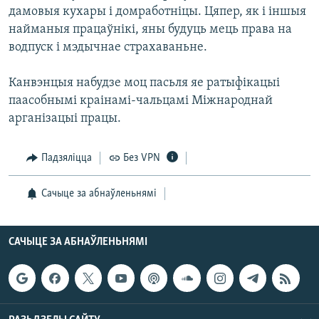
КУЛЬТУРА
МОВА
дамовыя кухары і домработніцы. Цяпер, як і іншыя
найманыя працаўнікі, яны будуць мець права на
КАЛЯНДАР
НА ХВАЛЯХ СВАБОДЫ
водпуск і мэдычнае страхаваньне.
Канвэнцыя набудзе моц пасьля яе ратыфікацыі
паасобнымі краінамі-чальцамі Міжнароднай
арганізацыі працы.
Падзяліцца
Без VPN
Сачыце за абнаўленьнямі
САЧЫЦЕ ЗА АБНАЎЛЕНЬНЯМІ