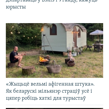
дэпартаваць у Бэліз і Ўганду, кажуць
юрысты
«Жыцьцё вельмі афігенная штука».
Як беларускі мільянэр страціў усё і
цяпер робіць хаткі для турыстаў