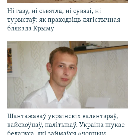
Ні газу, ні сьвятла, ні сувязі, ні
турыстаў: як праходзіць лягістычная
блякада Крыму
Шантажаваў украінскіх валянтэраў,
вайскоўцаў, палітыкаў. Украіна шукае
беларуса, які займаўся «чорным