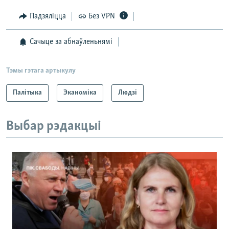
Падзяліцца
Без VPN
Сачыце за абнаўленьнямі
Тэмы гэтага артыкулу
Палітыка
Эканоміка
Людзі
Выбар рэдакцыі