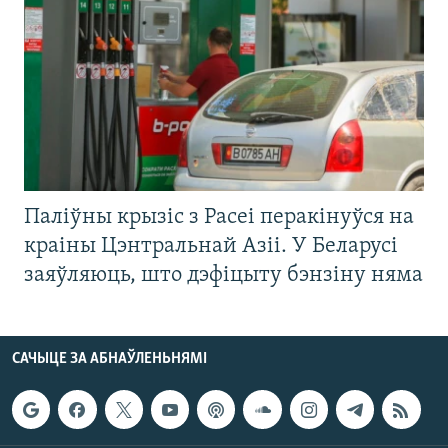
Паліўны крызіс з Расеі перакінуўся на
краіны Цэнтральнай Азіі. У Беларусі
заяўляюць, што дэфіцыту бэнзіну няма
САЧЫЦЕ ЗА АБНАЎЛЕНЬНЯМІ