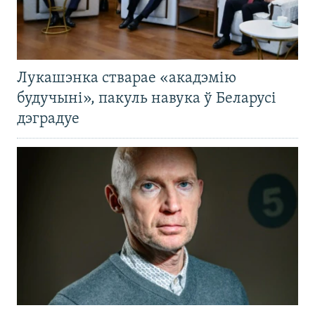
Лукашэнка стварае «акадэмію
будучыні», пакуль навука ў Беларусі
дэградуе