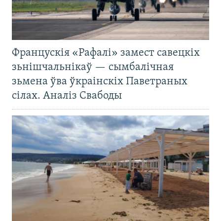
Францускія «Рафалі» замест савецкіх
зьнішчальнікаў — сымбалічная
зьмена ўва ўкраінскіх Паветраных
сілах. Аналіз Свабоды