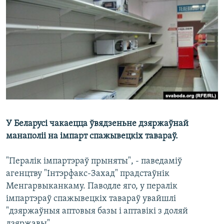
КУЛЬТУРА
МОВА
КАЛЯНДАР
НА ХВАЛЯХ СВАБОДЫ
У Беларусі чакаецца ўвядзеньне дзяржаўнай
манаполіі на імпарт спажывецкіх тавараў.
"Пералік імпартэраў прыняты", - паведаміў
агенцтву "Інтэрфакс-Захад" прадстаўнік
Менгарвыканкаму. Паводле яго, у пералік
імпартэраў спажывецкіх тавараў увайшлі
"дзяржаўныя аптовыя базы і аптавікі з доляй
дзяржавы".