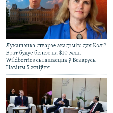
Лукашэнка стварае акадэмію для Колі?
Брат будуе бізнэс на $10 млн.
Wildberries сьпяшаецца ў Беларусь.
Навіны 5 жніўня