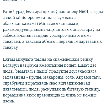
Раней урад Беларусі прыняў пастанову N601, згодна
з якой міністэрству гандлю, сумесна з
аблвыканкамамі і Мінгарвыканкамам,
рэкамэндуецца вызначаць аптовых апэратараў па
забесьпячэньні гандлю ўраздроб імпартнымі
таварамі, а таксама аб'ёмы і пералік імпартаваных
тавараў.
Цягам мінулага тыдня на спажывецкім рынку
Беларусі назіраўся ажыятажны попыт. Шмат дзе
людзі "зьмяталі з паліц" прадукты доўгачасовага
захаваньня - крупы, макароны, соль. Акрамя таго,
спрабуючы выратаваць свае ашчаджэньні ад
дэвальвацыі, людзі раскупляюць бытавую тэхніку,
пераацэнка якой праводзіцца ці ледзь не кожны
дзень.