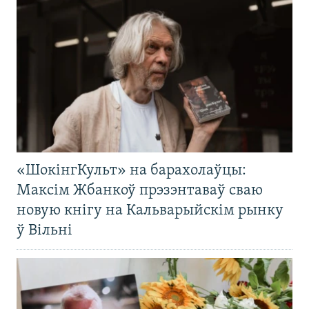
«ШокінгКульт» на барахолаўцы:
Максім Жбанкоў прэзэнтаваў сваю
новую кнігу на Кальварыйскім рынку
ў Вільні