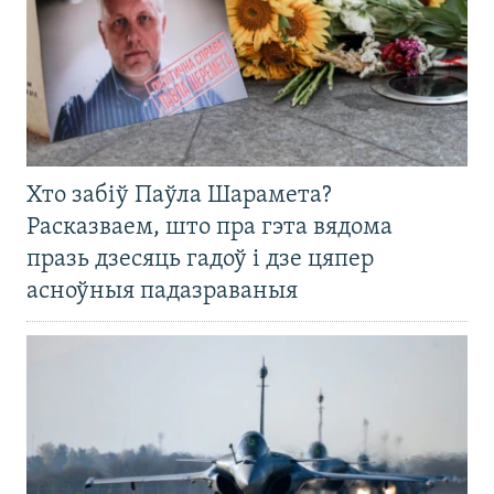
Хто забіў Паўла Шарамета?
Расказваем, што пра гэта вядома
празь дзесяць гадоў і дзе цяпер
асноўныя падазраваныя