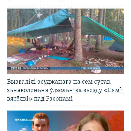
Вызвалілі асуджанага на сем сутак
зьняволеньня ўдзельніка зьезду «Сям’і
вясёлкі» пад Расонамі