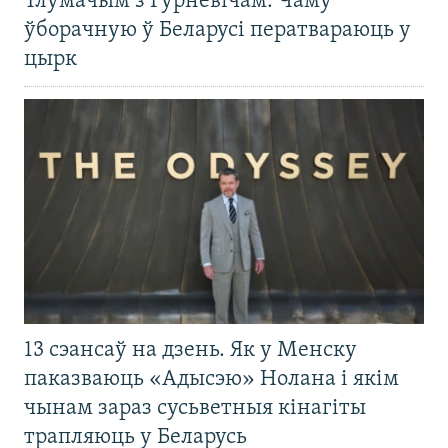
Тлумачым з Гурневічам. Чаму
ўборачную ў Беларусі ператвараюць у
цырк
13 сэансаў на дзень. Як у Менску
паказваюць «Адысэю» Нолана і якім
чынам зараз сусьветныя кінагіты
трапляюць у Беларусь