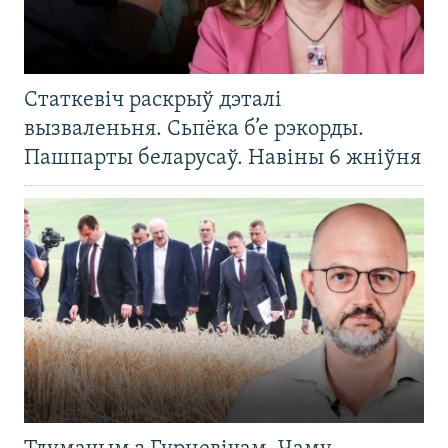
Статкевіч раскрыў дэталі
вызваленьня. Сьпёка б’е рэкорды.
Пашпарты беларусаў. Навіны 6 жніўня