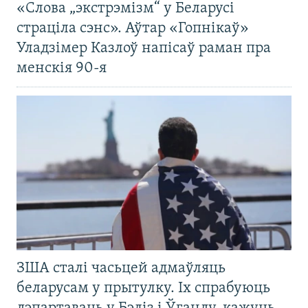
«Слова „экстрэмізм“ у Беларусі
страціла сэнс». Аўтар «Гопнікаў»
Уладзімер Казлоў напісаў раман пра
менскія 90-я
ЗША сталі часьцей адмаўляць
беларусам у прытулку. Іх спрабуюць