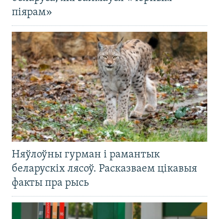
піярам»
Няўлоўны гурман і рамантык
беларускіх лясоў. Расказваем цікавыя
факты пра рысь