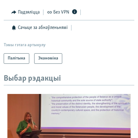
Падзяліцца
Без VPN
Сачыце за абнаўленьнямі
Тэмы гэтага артыкулу
Палітыка
Эканоміка
Выбар рэдакцыі