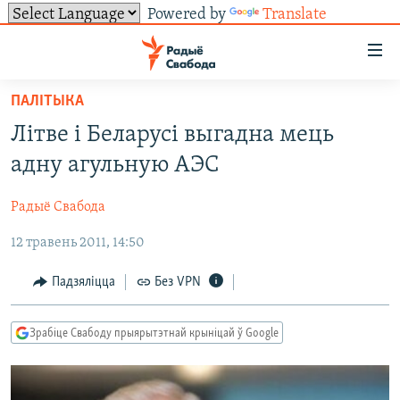
Powered by
Translate
Лінкі
ўнівэрсальнага
доступу
ПАЛІТЫКА
НАВІНЫ
Перайсьці
Літве і Беларусі выгадна мець
да
ТОЛЬКІ НА СВАБОДЗЕ
УСЕ НАВІНЫ
адну агульную АЭС
галоўнага
СУВЯЗЬ
ВІДЭА І ФОТА
ТЭСТЫ
зьместу
Радыё Свабода
Перайсьці
ПАДПІСАЦЦА
ЛЮДЗІ
БЛОГІ
АБЫСЬЦІ БЛЯКАВАНЬНЕ
да
12 травень 2011, 14:50
ПАЛІТЫКА
ГІСТОРЫЯ НА СВАБОДЗЕ
ПАДЗЯЛІЦЦА ІНФАРМАЦЫЯЙ
RSS
галоўнай
САЧЫЦЕ ЗА АБНАЎЛЕНЬНЯМІ
навігацыі
ЭКАНОМІКА
ПАДКАСТЫ
ПАДКАСТЫ
Падзяліцца
Без VPN
Перайсьці
ВАЙНА
КНІГІ
FACEBOOK
да
Зрабіце Свабоду прыярытэтнай крыніцай ў Google
БЕЛАРУСЫ НА ВАЙНЕ
АЎДЫЁКНІГІ
TWITTER
пошуку
ПАЛІТВЯЗЬНІ
PREMIUM
Усе сайты РС/РСЭ