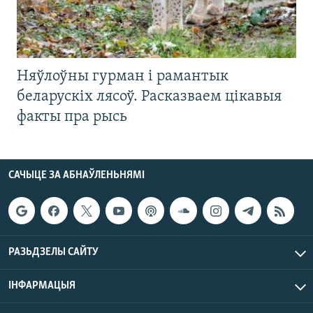
Няўлоўны гурман і рамантык
беларускіх лясоў. Расказваем цікавыя
факты пра рысь
САЧЫЦЕ ЗА АБНАЎЛЕНЬНЯМІ
РАЗЬДЗЕЛЫ САЙТУ
ІНФАРМАЦЫЯ