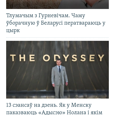
Тлумачым з Гурневічам. Чаму
ўборачную ў Беларусі ператвараюць у
цырк
13 сэансаў на дзень. Як у Менску
паказваюць «Адысэю» Нолана і якім