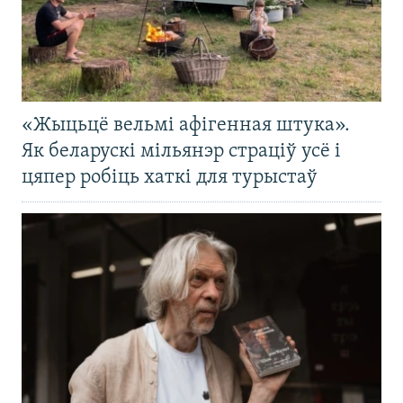
«Жыцьцё вельмі афігенная штука».
Як беларускі мільянэр страціў усё і
цяпер робіць хаткі для турыстаў