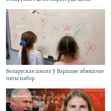
Беларуская школа ў Варшаве абвяшчае
пяты набор