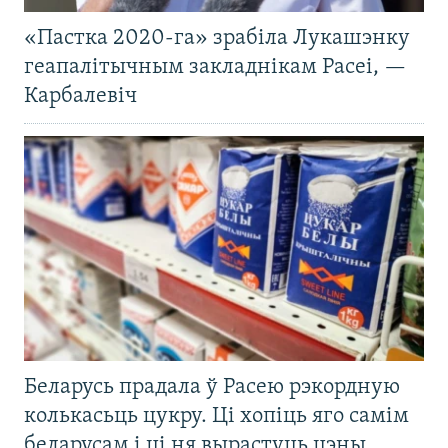
«Пастка 2020-га» зрабіла Лукашэнку
геапалітычным закладнікам Расеі, —
Карбалевіч
Беларусь прадала ў Расею рэкордную
колькасьць цукру. Ці хопіць яго самім
беларусам і ці ня вырастуць цэны