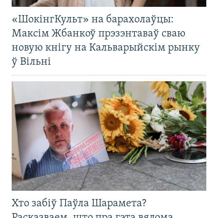
«ШокінгКульт» на барахолаўцы:
Максім Жбанкоў прэзэнтаваў сваю
новую кнігу на Кальварыйскім рынку
ў Вільні
Хто забіў Паўла Шарамета?
Расказваем, што пра гэта вядома