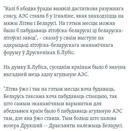
"Калі б абодва ўрады выявілі дастаткова разумнага
сэнсу, АЭС стаяла б у Ігналіне, якая знаходзіцца на
мяжы Літвы і Беларусі. На гэтым месцы можна
было б пабудаваць літоўска-беларускі ці беларуска-
літоўскі завод", - сказаў у сваім выступе на
адкрыцьці літоўска-беларускага эканамічнага
форуму ў Друскеніках Б.Лубіс.
На думку Б.Лубіса, суседнім краінам было б значна
выгадней мець адну агульную АЭС.
"Літва ўжо і так на гэтым месцы хоча будаваць,
Беларусь таксама хоча пабудаваць станцыю, так
што самым эканамічным варыянтам для
абедзьвюх краін было б пабудаваць агульную АЭС
там, дзе яна ўжо стаяла. Тым больш што палова
возера Друкшяй -- Дрысьвяты належыць Беларусі.