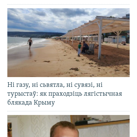
Ні газу, ні сьвятла, ні сувязі, ні
турыстаў: як праходзіць лягістычная
блякада Крыму