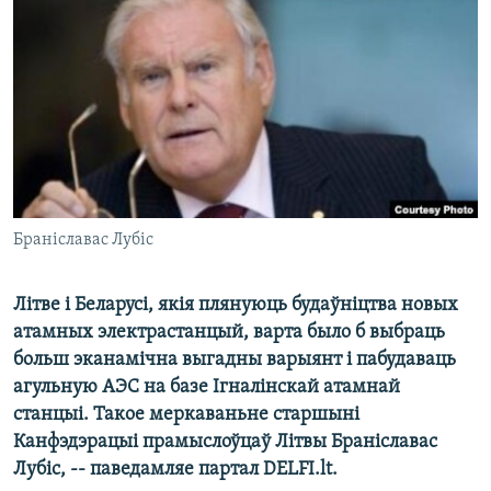
КУЛЬТУРА
МОВА
КАЛЯНДАР
НА ХВАЛЯХ СВАБОДЫ
Браніславас Лубіс
Літве і Беларусі, якія плянуюць будаўніцтва новых
атамных электрастанцый, варта было б выбраць
больш эканамічна выгадны варыянт і пабудаваць
агульную АЭС на базе Ігналінскай атамнай
станцыі. Такое меркаваньне старшыні
Канфэдэрацыі прамыслоўцаў Літвы Браніславас
Лубіс, -- паведамляе партал DELFI.lt.