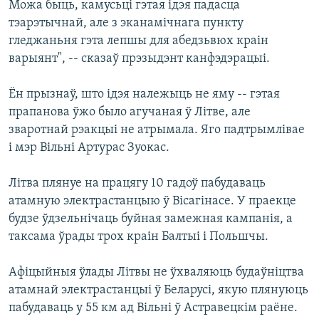
Можа быць, камусьці гэтая ідэя падасца
тэарэтычнай, але з эканамічнага пункту
гледжаньня гэта лепшы для абедзьвюх краін
варыянт", -- сказаў прэзыдэнт канфэдэрацыі.
Ён прызнаў, што ідэя належыць не яму -- гэтая
прапанова ўжо было агучаная ў Літве, але
зваротнай рэакцыі не атрымала. Яго падтрымлівае
і мэр Вільні Артурас Зуокас.
Літва плянуе на працягу 10 гадоў пабудаваць
атамную электрастанцыю ў Вісагінасе. У праекце
будзе ўдзельнічаць буйная замежная кампанія, а
таксама ўрады трох краін Балтыі і Польшчы.
Афіцыйныя ўлады Літвы не ўхваляюць будаўніцтва
атамнай электрастанцыі ў Беларусі, якую плянуюць
пабудаваць у 55 км ад Вільні ў Астравецкім раёне.