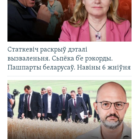
Статкевіч раскрыў дэталі
вызваленьня. Сьпёка б’е рэкорды.
Пашпарты беларусаў. Навіны 6 жніўня