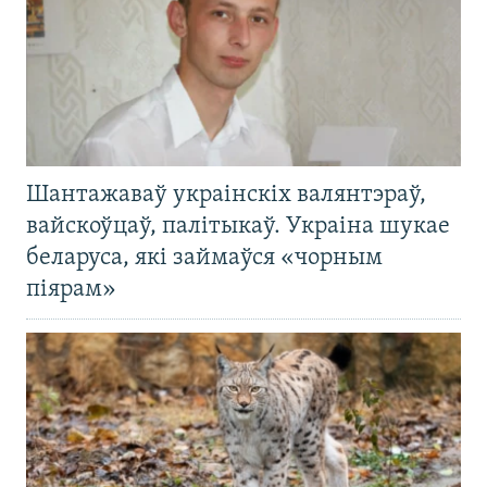
Шантажаваў украінскіх валянтэраў,
вайскоўцаў, палітыкаў. Украіна шукае
беларуса, які займаўся «чорным
піярам»