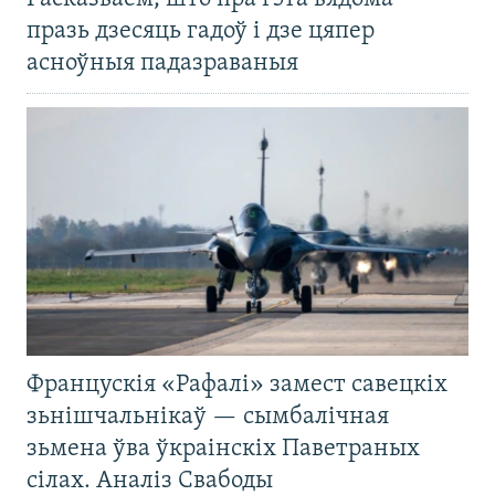
празь дзесяць гадоў і дзе цяпер
асноўныя падазраваныя
Францускія «Рафалі» замест савецкіх
зьнішчальнікаў — сымбалічная
зьмена ўва ўкраінскіх Паветраных
сілах. Аналіз Свабоды