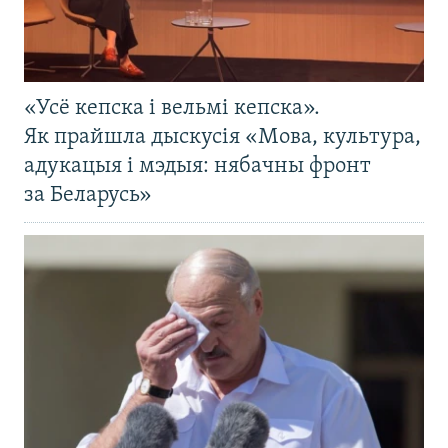
«Усё кепска і вельмі кепска».
Як прайшла дыскусія «Мова, культура,
адукацыя і мэдыя: нябачны фронт
за Беларусь»