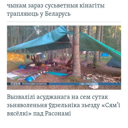
чынам зараз сусьветныя кінагіты
трапляюць у Беларусь
Вызвалілі асуджанага на сем сутак
зьняволеньня ўдзельніка зьезду «Сям’і
вясёлкі» пад Расонамі