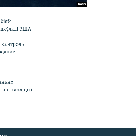
ібіяй
ьцяўлялі ЗША.
 кантроль
роднай
2
чаньне
ьне кааліцыі