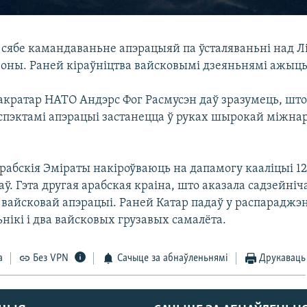
 сябе камандаваньне апэрацыяй па ўсталяваньні над Л
зоны. Раней кіраўніцтва вайсковымі дзеяньнямі ажыц
акратар НАТО Андэрс Фог Расмусэн даў зразумець, што
спэктамі апэрацыі застанецца ў руках шырокай міжна
рабскія Эміраты накіроўваюць на дапамогу кааліцыі 1
ў. Гэта другая арабская краіна, што аказала садзейні
вайсковай апэрацыі. Раней Катар падаў у распараджэн
нікі і два вайсковых грузавых самалёта.
а
Без VPN
Сачыце за абнаўленьнямі
Друкаваць