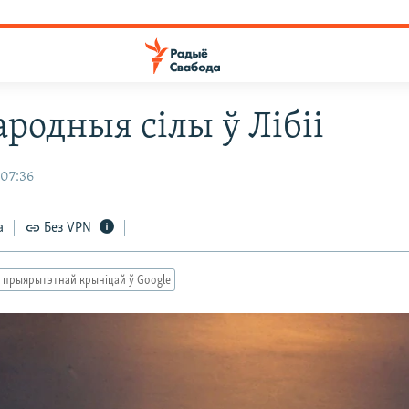
родныя сілы ў Лібіі
 07:36
а
Без VPN
 прыярытэтнай крыніцай ў Google