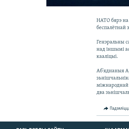
НАТО бярэ на
беспалётнай 
Генэральны с
над іншымі а
кааліцыі.
Аб'яднаныя А
зьнішчальніка
міжнароднай 
два зьнішчаль
Падзяліцц