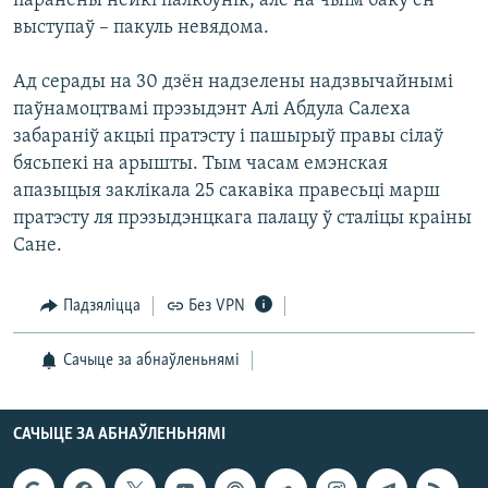
паранены нейкі палкоўнік, але на чыім баку ён
КУЛЬТУРА
МОВА
выступаў – пакуль невядома.
КАЛЯНДАР
НА ХВАЛЯХ СВАБОДЫ
Ад серады на 30 дзён надзелены надзвычайнымі
паўнамоцтвамі прэзыдэнт Алі Абдула Салеха
забараніў акцыі пратэсту і пашырыў правы сілаў
бясьпекі на арышты. Тым часам емэнская
апазыцыя заклікала 25 сакавіка правесьці марш
пратэсту ля прэзыдэнцкага палацу ў сталіцы краіны
Сане.
Падзяліцца
Без VPN
Сачыце за абнаўленьнямі
САЧЫЦЕ ЗА АБНАЎЛЕНЬНЯМІ