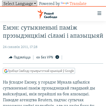
Powered by
Translate
Лінкі
ўнівэрсальнага
доступу
Емэн: сутыкненьні паміж
НАВІНЫ
Перайсьці
прэзыдэнцкімі сіламі і апазыцыяй
да
ТОЛЬКІ НА СВАБОДЗЕ
УСЕ НАВІНЫ
галоўнага
24 сакавік 2011, 17:28
СУВЯЗЬ
ВІДЭА І ФОТА
ТЭСТЫ
зьместу
Перайсьці
ПАДПІСАЦЦА
ЛЮДЗІ
БЛОГІ
АБЫСЬЦІ БЛЯКАВАНЬНЕ
Падзяліцца
Без VPN
да
ПАЛІТЫКА
ГІСТОРЫЯ НА СВАБОДЗЕ
ПАДЗЯЛІЦЦА ІНФАРМАЦЫЯЙ
RSS
галоўнай
САЧЫЦЕ ЗА АБНАЎЛЕНЬНЯМІ
Зрабіце Свабоду прыярытэтнай крыніцай ў Google
навігацыі
ЭКАНОМІКА
ПАДКАСТЫ
ПАДКАСТЫ
Перайсьці
На ўсходзе Емэну, у горадзе Мукала адбыліся
ВАЙНА
КНІГІ
FACEBOOK
да
сутыкненьні паміж прэзыдэнцкай гвардыяй ды
БЕЛАРУСЫ НА ВАЙНЕ
АЎДЫЁКНІГІ
TWITTER
пошуку
вайскоўцамі, якія перайшлі на бок апазыцыі.
ПАЛІТВЯЗЬНІ
PREMIUM
Паводле агенцтва Reuters, падчас сутычак
Усе сайты РС/РСЭ