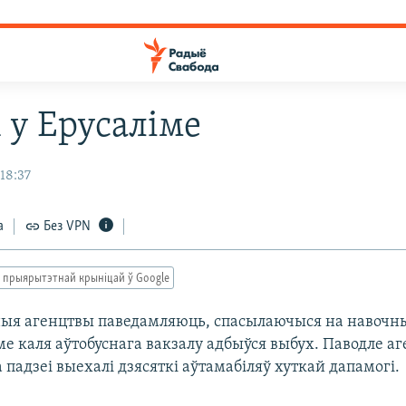
 у Ерусаліме
 18:37
а
Без VPN
 прыярытэтнай крыніцай ў Google
я агенцтвы паведамляюць, спасылаючыся на навочны
ме каля аўтобуснага вакзалу адбыўся выбух. Паводле а
а падзеі выехалі дзясяткі аўтамабіляў хуткай дапамогі.