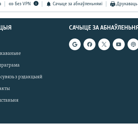
а
Без VPN
Сачыце за абнаўленьнямі
Друкаваць
АЦЫЯ
САЧЫЦЕ ЗА АБНАЎЛЕНЬН
якаваньне
праграма
 сувязь з рэдакцыяй
акты
ыстаньня