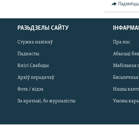
Падзяліцц
КАЛЯНДАР
НА ХВАЛЯХ СВАБОДЫ
РАЗЬДЗЕЛЫ САЙТУ
ІНФАРМ
Стужка навінаў
Пра нас
Падкасты
Абысьці бл
Кнігі Свабоды
Мабільная 
Архіў перадачаў
Бясьпечная
Фота / відэа
Нашы кант
За кратамі, бо журналісты
Умовы кар
САЧЫЦЕ ЗА АБНАЎЛЕНЬНЯМІ