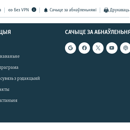
а
Без VPN
Сачыце за абнаўленьнямі
Друкаваць
АЦЫЯ
САЧЫЦЕ ЗА АБНАЎЛЕНЬН
якаваньне
праграма
 сувязь з рэдакцыяй
акты
ыстаньня