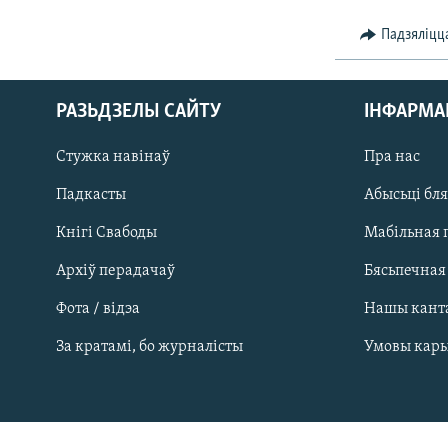
Падзяліцц
РАЗЬДЗЕЛЫ САЙТУ
ІНФАРМ
Стужка навінаў
Пра нас
Падкасты
Абысьці бл
Кнігі Свабоды
Мабільная 
Архіў перадачаў
Бясьпечная
Фота / відэа
Нашы кант
САЧЫЦЕ ЗА АБНАЎЛЕНЬНЯМІ
За кратамі, бо журналісты
Умовы кар