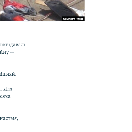
іквідавалі
йну --
ліцыяй.
. Для
ысяча
ынастыя,