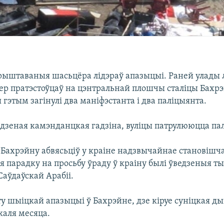
рыштаваныя шасьцёра лідэраў апазыцыі. Раней улады л
ер пратэстоўцаў на цэнтральнай плошчы сталіцы Бахрэ
этым загінулі два маніфэстанта і два паліцыянта.
дзеная камэнданцкая гадзіна, вуліцы патрулююцца па
 Бахрэйну абвясьціў у краіне надзвычайнае становішча
 парадку на просьбу ўраду ў краіну былі ўведзеныя т
Саўдаўскай Арабіі.
у шыіцкай апазыцыі ў Бахрэйне, дзе кіруе суніцкая д
каля месяца.