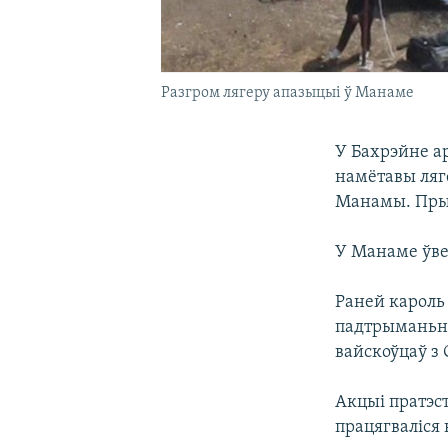
Разгром лягеру апазыцыі ў Манаме
У Бахрэйне а
намётавы ляг
Манамы. Пры г
У Манаме ўве
Раней кароль
падтрыманьня
вайскоўцаў з 
Акцыі пратэст
працягваліся 