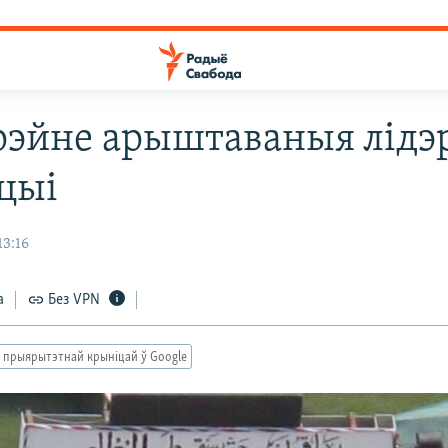
рэйне арыштаваныя лідэ
цыі
13:16
а
Без VPN
 прыярытэтнай крыніцай ў Google