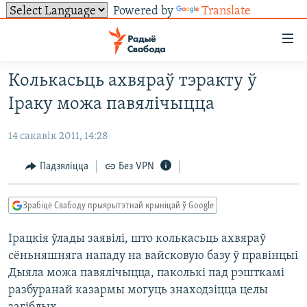
Powered by
Translate
Лінкі
ўнівэрсальнага
доступу
Колькасьць ахвяраў тэракту ў
НАВІНЫ
Перайсьці
Іраку можа павялічыцца
да
ТОЛЬКІ НА СВАБОДЗЕ
УСЕ НАВІНЫ
галоўнага
14 сакавік 2011, 14:28
СУВЯЗЬ
ВІДЭА І ФОТА
ТЭСТЫ
зьместу
Перайсьці
ПАДПІСАЦЦА
ЛЮДЗІ
БЛОГІ
АБЫСЬЦІ БЛЯКАВАНЬНЕ
Падзяліцца
Без VPN
да
ПАЛІТЫКА
ГІСТОРЫЯ НА СВАБОДЗЕ
ПАДЗЯЛІЦЦА ІНФАРМАЦЫЯЙ
RSS
галоўнай
САЧЫЦЕ ЗА АБНАЎЛЕНЬНЯМІ
Зрабіце Свабоду прыярытэтнай крыніцай ў Google
навігацыі
ЭКАНОМІКА
ПАДКАСТЫ
ПАДКАСТЫ
Перайсьці
Ірацкія ўлады заявілі, што колькасьць ахвяраў
ВАЙНА
КНІГІ
FACEBOOK
да
сёньняшняга нападу на вайсковую базу ў правінцыі
БЕЛАРУСЫ НА ВАЙНЕ
АЎДЫЁКНІГІ
TWITTER
пошуку
Дыяла можа павялічыцца, паколькі пад рэшткамі
ПАЛІТВЯЗЬНІ
PREMIUM
разбуранай казармы могуць знаходзіцца целы
Усе сайты РС/РСЭ