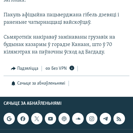
загіблых.
КУЛЬТУРА
МОВА
КАЛЯНДАР
НА ХВАЛЯХ СВАБОДЫ
Пакуль афіцыйна пацьверджана гібель дзевяці і
раненьне чатырнаццаці вайскоўцаў.
Сьмяротнік накіраваў замінаваны грузавік на
будынак казармы ў горадзе Канаан, што ў 70
кілямэтрах на паўночны ўсход ад Багдаду.
Падзяліцца
Без VPN
Сачыце за абнаўленьнямі
САЧЫЦЕ ЗА АБНАЎЛЕНЬНЯМІ