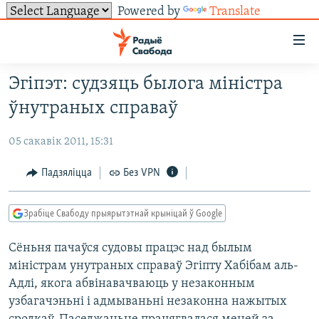
Powered by
Translate
Лінкі
ўнівэрсальнага
доступу
Эгіпэт: судзяць былога міністра
НАВІНЫ
Перайсьці
ўнутраных справаў
да
ТОЛЬКІ НА СВАБОДЗЕ
УСЕ НАВІНЫ
галоўнага
05 сакавік 2011, 15:31
СУВЯЗЬ
ВІДЭА І ФОТА
ТЭСТЫ
зьместу
Перайсьці
ПАДПІСАЦЦА
ЛЮДЗІ
БЛОГІ
АБЫСЬЦІ БЛЯКАВАНЬНЕ
Падзяліцца
Без VPN
да
ПАЛІТЫКА
ГІСТОРЫЯ НА СВАБОДЗЕ
ПАДЗЯЛІЦЦА ІНФАРМАЦЫЯЙ
RSS
галоўнай
САЧЫЦЕ ЗА АБНАЎЛЕНЬНЯМІ
Зрабіце Свабоду прыярытэтнай крыніцай ў Google
навігацыі
ЭКАНОМІКА
ПАДКАСТЫ
ПАДКАСТЫ
Перайсьці
Сёньня пачаўся судовы працэс над былым
ВАЙНА
КНІГІ
FACEBOOK
да
міністрам унутраных справаў Эгіпту Хабібам аль-
БЕЛАРУСЫ НА ВАЙНЕ
АЎДЫЁКНІГІ
TWITTER
пошуку
Адлі, якога абвінавачваюць у незаконным
ПАЛІТВЯЗЬНІ
PREMIUM
узбагачэньні і адмываньні незаконна нажытых
Усе сайты РС/РСЭ