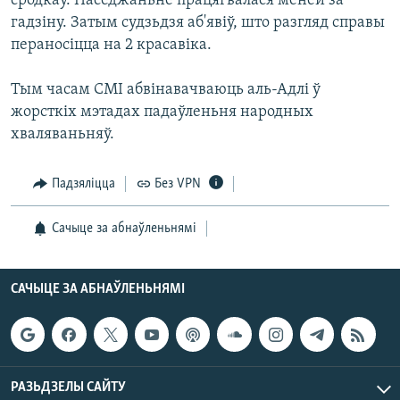
сродкаў. Паседжаньне працягвалася меней за
КУЛЬТУРА
МОВА
гадзіну. Затым судзьдзя аб'явіў, што разгляд справы
КАЛЯНДАР
НА ХВАЛЯХ СВАБОДЫ
пераносіцца на 2 красавіка.
Тым часам СМІ абвінавачваюць аль-Адлі ў
жорсткіх мэтадах падаўленьня народных
хваляваньняў.
Падзяліцца
Без VPN
Сачыце за абнаўленьнямі
САЧЫЦЕ ЗА АБНАЎЛЕНЬНЯМІ
РАЗЬДЗЕЛЫ САЙТУ