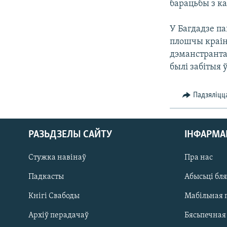
барацьбы з к
КАЛЯНДАР
НА ХВАЛЯХ СВАБОДЫ
У Багдадзе па
плошчы краін
дэманстранта
былі забітыя 
Падзяліцц
РАЗЬДЗЕЛЫ САЙТУ
ІНФАРМ
Стужка навінаў
Пра нас
Падкасты
Абысьці бл
Кнігі Свабоды
Мабільная 
Архіў перадачаў
Бясьпечная