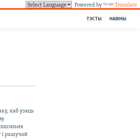
Powered by
Translate
ТЭСТЫ
НАВІНЫ
ку, каб узяць
у.
ляпшэньня
 і рашучай