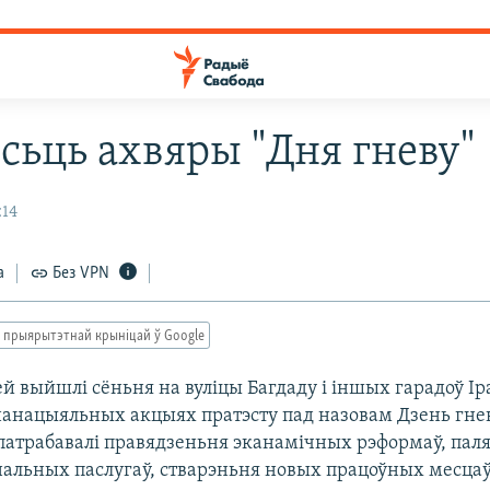
ёсьць ахвяры "Дня гневу"
:14
а
Без VPN
 прыярытэтнай крыніцай ў Google
 выйшлі сёньня на вуліцы Багдаду і іншых гарадоў Іра
ьнанацыяльных акцыях пратэсту пад назовам Дзень гнев
патрабавалі правядзеньня эканамічных рэформаў, па
нальных паслугаў, стварэньня новых працоўных месцаў