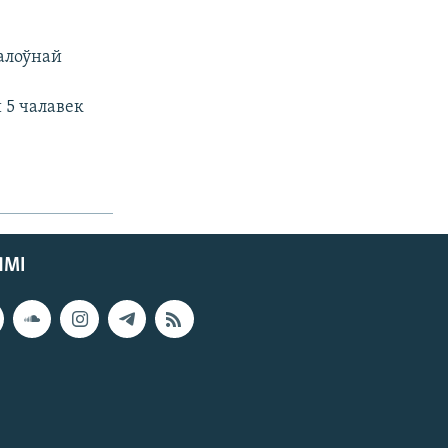
галоўнай
 5 чалавек
ЯМІ