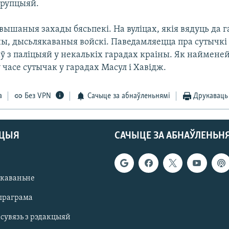
арупцыяй.
вышаныя захады бясьпекі. На вуліцах, якія вядуць да 
ы, дысьлякаваныя войскі. Паведамляецца пра сутычкі
ў з паліцыяй у некалькіх гарадах краіны. Як найменей
ў часе сутычак у гарадах Масул і Хавідж.
а
Без VPN
Сачыце за абнаўленьнямі
Друкаваць
АЦЫЯ
САЧЫЦЕ ЗА АБНАЎЛЕНЬН
якаваньне
праграма
 сувязь з рэдакцыяй