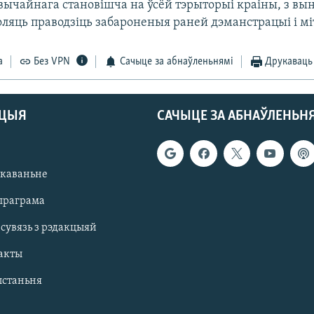
ычайнага становішча на ўсёй тэрыторыі краіны, з вы
оляць праводзіць забароненыя раней дэманстрацыі і мі
а
Без VPN
Сачыце за абнаўленьнямі
Друкаваць
АЦЫЯ
САЧЫЦЕ ЗА АБНАЎЛЕНЬН
якаваньне
праграма
 сувязь з рэдакцыяй
акты
ыстаньня