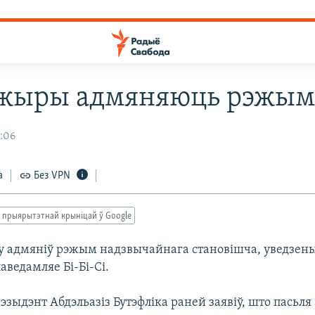
жыры адмяняюць рэжым
3:06
а
Без VPN
 прыярытэтнай крыніцай ў Google
 адмяніў рэжым надзвычайнага становішча, уведзены 
паведамляе Бі-Бі-Сі.
зыдэнт Абдэльазіз Бутэфліка раней заявіў, што пасьл