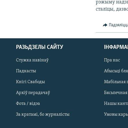
рэжыму надзв
КАЛЯНДАР
НА ХВАЛЯХ СВАБОДЫ
сталіцы, дазв
Падзяліцц
РАЗЬДЗЕЛЫ САЙТУ
ІНФАРМ
Стужка навінаў
Пра нас
Падкасты
Абысьці бл
Кнігі Свабоды
Мабільная 
Архіў перадачаў
Бясьпечная
Фота / відэа
Нашы кант
САЧЫЦЕ ЗА АБНАЎЛЕНЬНЯМІ
За кратамі, бо журналісты
Умовы кар