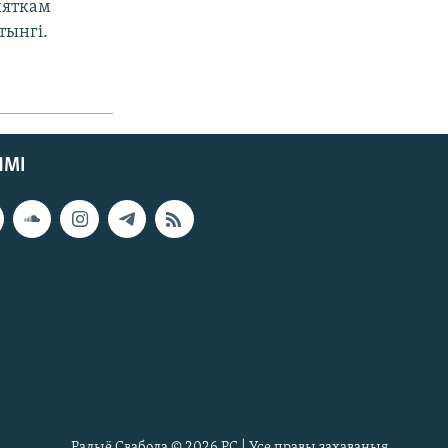
няткам
тынгі.
ЯМІ
Радыё Свабода © 2026 РС | Усе правы захаваныя.