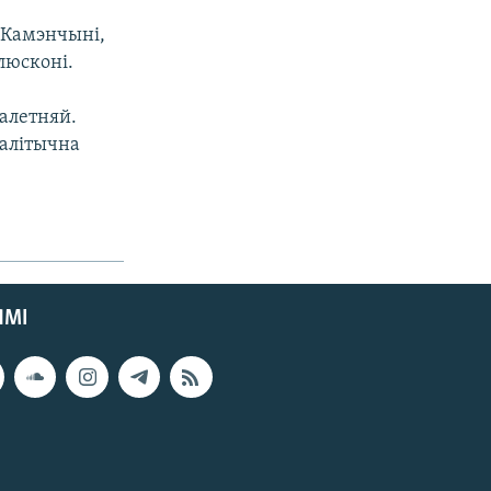
 Камэнчыні,
люсконі.
налетняй.
палітычна
ЯМІ