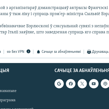
ной з арганізатараў дэманстрацыяў актрысы Франчэскі
аны ў тым ліку і супраць прэм'ер-міністра Сыльвіё Бэр
бвінавачвае Бэрлюсконі ў сэксуальнай сувязі з непаў
тар Італіі заяўляе, што заведзеная супраць яго справа 
.
а
Без VPN
Сачыце за абнаўленьнямі
Друкаваць
АЦЫЯ
САЧЫЦЕ ЗА АБНАЎЛЕНЬН
якаваньне
праграма