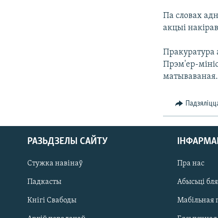
КАЛЯНДАР
НА ХВАЛЯХ СВАБОДЫ
Па словах ад
акцыі накірав
Пракуратура а
Прэм'ер-мініс
матываваная
Падзяліцц
РАЗЬДЗЕЛЫ САЙТУ
ІНФАРМ
Стужка навінаў
Пра нас
Падкасты
Абысьці бл
Кнігі Свабоды
Мабільная 