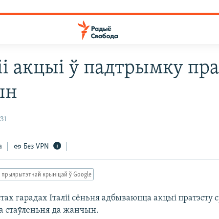
ліі акцыі ў падтрымку пр
ын
:31
а
Без VPN
 прыярытэтнай крыніцай ў Google
тах гарадах Італіі сёньня адбываюцца акцыі пратэсту 
а стаўленьня да жанчын.