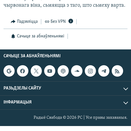
чырвонага віна, сьмяяцца з таго, што сьмеху варта.
Падзяліцца
Без VPN
Сачыце за абнаўленьнямі
САЧЫЦЕ ЗА АБНАЎЛЕНЬНЯМІ
РАЗЬДЗЕЛЫ САЙТУ
ІНФАРМАЦЫЯ
Радыё Свабода © 2026 РС | Усе правы захаваныя.