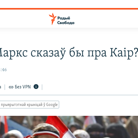
аркс сказаў бы пра Каір
8:46
а
Без VPN
 прыярытэтнай крыніцай ў Google