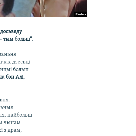
 досьведу
– тым больш”.
уваньня
шчах дзесьці
ранцыі больш
на бэн Алі
,
льня.
льныя
ныя, найбольш
ым чынам
і з драм,