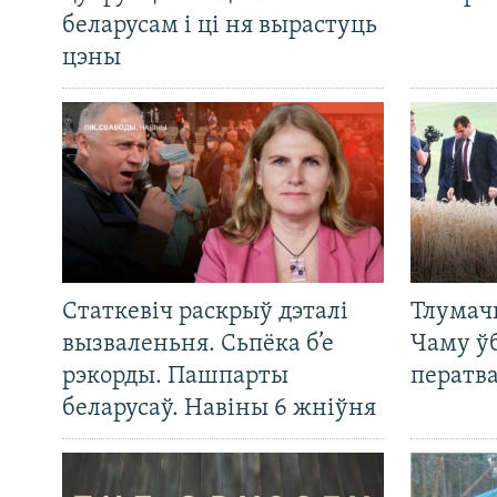
беларусам і ці ня вырастуць
цэны
Статкевіч раскрыў дэталі
Тлумач
вызваленьня. Сьпёка б’е
Чаму ў
рэкорды. Пашпарты
ператв
беларусаў. Навіны 6 жніўня