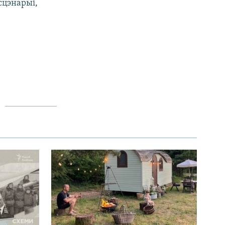
сцэнарыі,