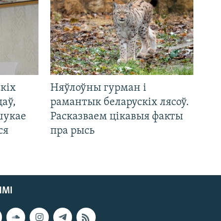
кіх
Няўлоўны гурман і
цаў,
рамантык беларускіх лясоў.
шукае
Расказваем цікавыя факты
ся
пра рысь
ЯМІ