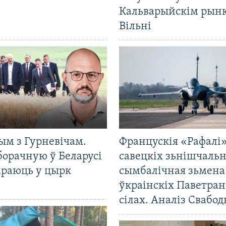
Кальварыйскім рынк
Вільні
ым з Гурневічам.
Францускія «Рафалі»
борачную ў Беларусі
савецкіх зьнішчаль
араюць у цырк
сымбалічная зьмена
ўкраінскіх Паветра
сілах. Аналіз Свабо