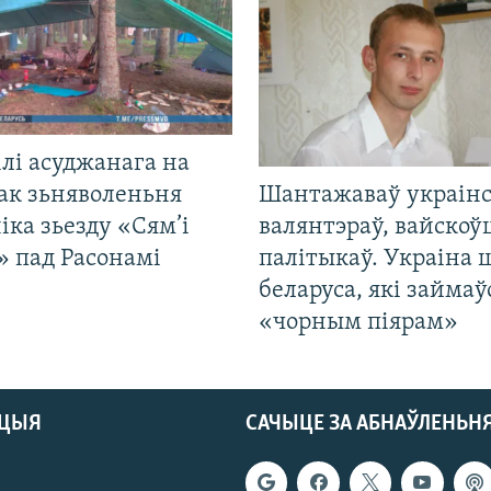
лі асуджанага на
ак зьняволеньня
Шантажаваў украінс
іка зьезду «Сям’і
валянтэраў, вайскоў
» пад Расонамі
палітыкаў. Украіна 
беларуса, які займаў
«чорным піярам»
АЦЫЯ
САЧЫЦЕ ЗА АБНАЎЛЕНЬН