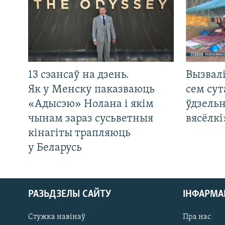
13 сэансаў на дзень.
Вызвалі
Як у Менску паказваюць
сем сут
«Адысэю» Нолана і якім
ўдзельн
чынам зараз сусьветныя
вясёлкі
кінагіты трапляюць
у Беларусь
РАЗЬДЗЕЛЫ САЙТУ
ІНФАРМ
Стужка навінаў
Пра нас