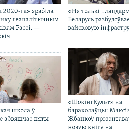
 2020-га» зрабіла
«Ня толькі пляцдарм
нку геапалітычным
Беларусь разбудоўва
ікам Расеі, —
вайсковую інфрастр
евіч
«ШокінгКульт» на
кая школа ў
барахолаўцы: Максі
е абвяшчае пяты
Жбанкоў прэзэнтава
новую кнігу на