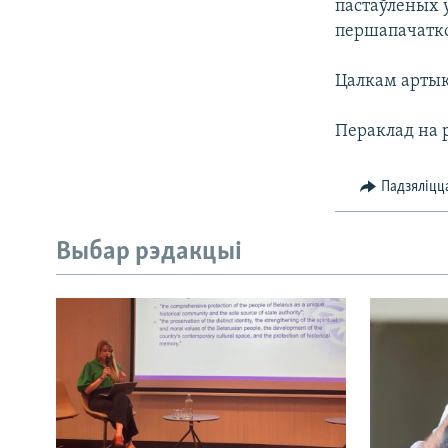
пастаўленых у
першапачатко
Цалкам арты
Пераклад на
Падзяліцц
Выбар рэдакцыі