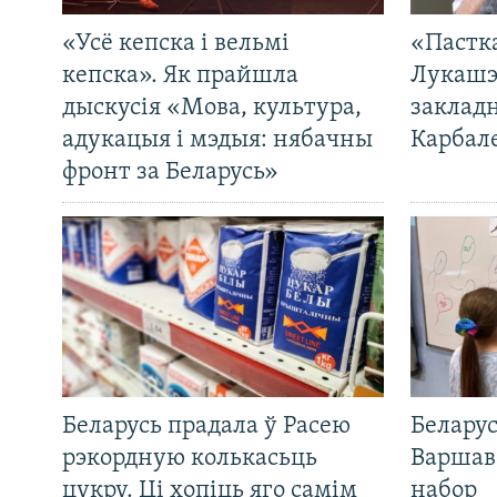
«Усё кепска і вельмі
«Пастка
кепска». Як прайшла
Лукашэ
дыскусія «Мова, культура,
закладн
адукацыя і мэдыя: нябачны
Карбал
фронт за Беларусь»
Беларусь прадала ў Расею
Беларус
рэкордную колькасьць
Варшав
цукру. Ці хопіць яго самім
набор