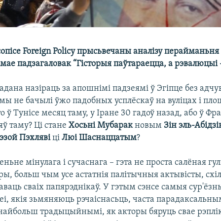
опісе Foreign Policy прысьвечаны аналізу перайманьня
мае падзагаловак “Гісторыя паўтараецца, а рэвалюцыі 
адана назіраць за апошнімі падзеямі ў Эгіпце без адч
мы не бачылі ўжо падобных усплёскаў на вуліцах і пло
то ў Тунісе месяц таму, у Іране 30 гадоў назад, або ў Ф
яў таму? Ці стане
Хосьні Мубарак
новым
Зін эль-Абідзі
зой Пэхляві
ці
Люі Шаснаццатым
?
еньне мінулага і сучаснага – гэта не проста салёная гу
ы, больш чым усе астатнія палітычныя актывісты, схі
аваць сваіх папярэднікаў. У гэтым сэнсе самыя сур'ёз
еі, якія зьмяняюць рэчаіснасьць, часта парадаксальн
найбольш традыцыйнымі, як акторы бяруць свае рэплік