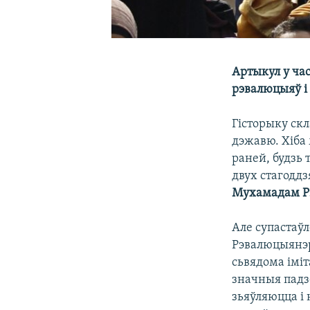
Артыкул у час
рэвалюцыяў і 
Гісторыку скл
дэжавю. Хіба 
раней, будзь 
двух стагоддз
Мухамадам Рэ
Але супастаўл
Рэвалюцыянэр
сьвядома іміт
значныя падз
зьяўляюцца і 