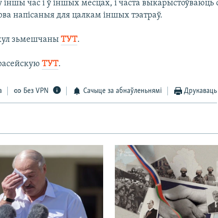
 іншы час і ў іншых месцах, і часта выкарыстоўваюць 
ва напісаныя для цалкам іншых тэатраў.
кул зьмешчаны
ТУТ
.
 расейскую
ТУТ
.
а
Без VPN
Сачыце за абнаўленьнямі
Друкаваць