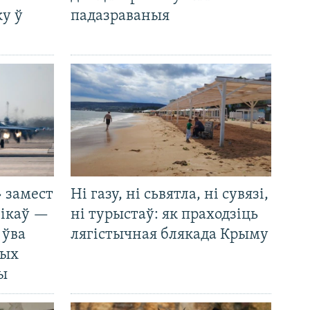
у ў
падазраваныя
 замест
Ні газу, ні сьвятла, ні сувязі,
нікаў —
ні турыстаў: як праходзіць
 ўва
лягістычная блякада Крыму
ных
ды