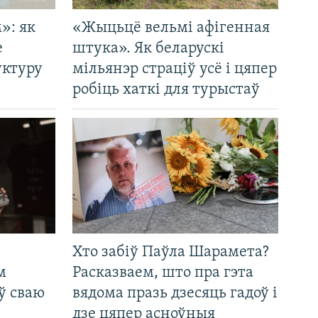
»: як
«Жыцьцё вельмі афігенная
е
штука». Як беларускі
уктуру
мільянэр страціў усё і цяпер
робіць хаткі для турыстаў
Хто забіў Паўла Шарамета?
м
Расказваем, што пра гэта
ў сваю
вядома празь дзесяць гадоў і
дзе цяпер асноўныя