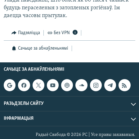
Улады паведамілі, што болей як 80 тысяч чалавек
КУЛЬТУРА
МОВА
будуць пераселеныя з затопленых рэгіёнаў. Ім
КАЛЯНДАР
НА ХВАЛЯХ СВАБОДЫ
даецца часовы прытулак.
Падзяліцца
Без VPN
Сачыце за абнаўленьнямі
САЧЫЦЕ ЗА АБНАЎЛЕНЬНЯМІ
РАЗЬДЗЕЛЫ САЙТУ
ІНФАРМАЦЫЯ
Радыё Свабода © 2026 РС | Усе правы захаваныя.