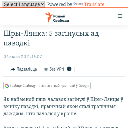
Powered by
Translate
Лінкі
ўнівэрсальнага
доступу
Шры-Лянка: 5 загінулых ад
НАВІНЫ
Перайсьці
паводкі
да
ТОЛЬКІ НА СВАБОДЗЕ
УСЕ НАВІНЫ
галоўнага
04 люты 2011, 16:07
СУВЯЗЬ
ВІДЭА І ФОТА
ТЭСТЫ
зьместу
Перайсьці
ПАДПІСАЦЦА
ЛЮДЗІ
БЛОГІ
АБЫСЬЦІ БЛЯКАВАНЬНЕ
Падзяліцца
Без VPN
да
ПАЛІТЫКА
ГІСТОРЫЯ НА СВАБОДЗЕ
ПАДЗЯЛІЦЦА ІНФАРМАЦЫЯЙ
RSS
галоўнай
САЧЫЦЕ ЗА АБНАЎЛЕНЬНЯМІ
Зрабіце Свабоду прыярытэтнай крыніцай ў Google
навігацыі
ЭКАНОМІКА
ПАДКАСТЫ
ПАДКАСТЫ
Перайсьці
Як найменей пяць чалавек загінулі ў Шры-Лянцы ў
ВАЙНА
КНІГІ
FACEBOOK
да
выніку паводкі, прычынай якой сталі трапічныя
БЕЛАРУСЫ НА ВАЙНЕ
АЎДЫЁКНІГІ
TWITTER
пошуку
дажджы, што пачаліся ў краіне.
ПАЛІТВЯЗЬНІ
PREMIUM
Усе сайты РС/РСЭ