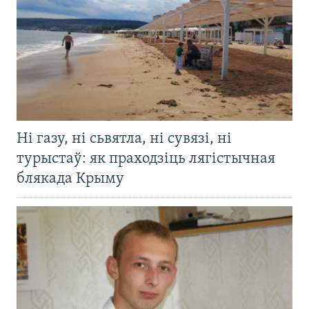
Ні газу, ні сьвятла, ні сувязі, ні
турыстаў: як праходзіць лягістычная
блякада Крыму