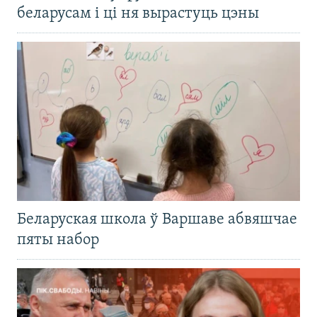
беларусам і ці ня вырастуць цэны
Беларуская школа ў Варшаве абвяшчае
пяты набор