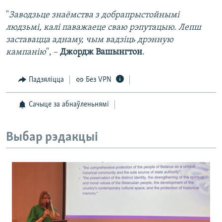
"
Заводзьце знаёмства з добрапрыстойнымі
людзьмі, калі паважаеце сваю рэпутацыю. Лепш
заставацца аднаму, чым вадзіць дрэнную
кампанію
", –
Джордж Вашынгтон
.
Падзяліцца
Без VPN
Сачыце за абнаўленьнямі
Выбар рэдакцыі