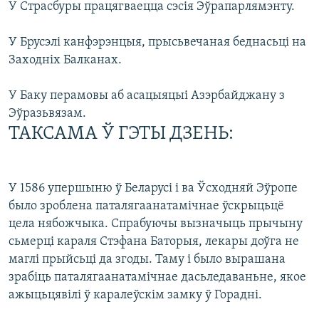
У Страсбуры працягваецца сэсія Эўрапарлямэнту.
У Брусэлі канфэрэнцыя, прысьвечаная беднасьці на
Заходніх Балканах.
У Баку перамовы аб асацыяцыі Азэрбайджану з
Эўразьвязам.
ТАКСАМА Ў ГЭТЫ ДЗЕНЬ:
У 1586 упершыню ў Беларусі і ва Ўсходняй Эўропе
было зроблена паталягаанатамічнае ўскрыцьцё
цела нябожчыка. Спрабуючы вызначыць прычыну
сьмерці караля Стэфана Баторыя, лекары доўга не
маглі прыйсьці да згоды. Таму і было вырашана
зрабіць паталягаанатамічнае дасьледаваньне, якое
ажыцьцявілі ў каралеўскім замку ў Горадні.