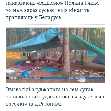
паказваюць «Адысэю» Нолана і якім
чынам зараз сусьветныя кінагіты
трапляюць у Беларусь
Вызвалілі асуджанага на сем сутак
зьняволеньня ўдзельніка зьезду «Сям’і
вясёлкі» пад Расонамі