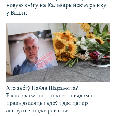
новую кнігу на Кальварыйскім рынку
ў Вільні
Хто забіў Паўла Шарамета?
Расказваем, што пра гэта вядома
празь дзесяць гадоў і дзе цяпер
асноўныя падазраваныя