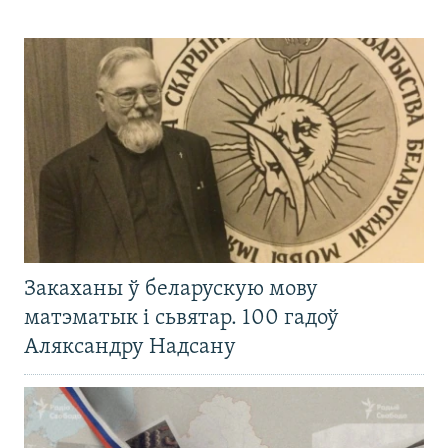
Закаханы ў беларускую мову
матэматык і сьвятар. 100 гадоў
Аляксандру Надсану