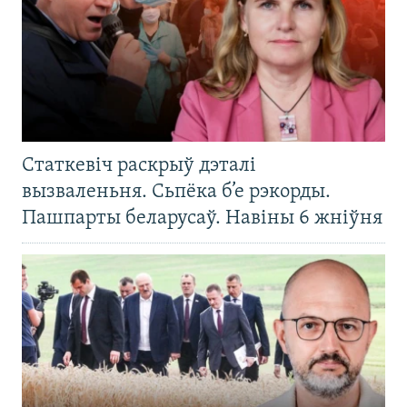
Статкевіч раскрыў дэталі
вызваленьня. Сьпёка б’е рэкорды.
Пашпарты беларусаў. Навіны 6 жніўня