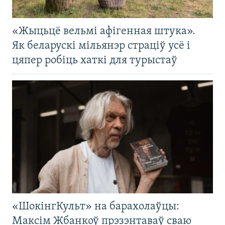
«Жыцьцё вельмі афігенная штука».
Як беларускі мільянэр страціў усё і
цяпер робіць хаткі для турыстаў
«ШокінгКульт» на барахолаўцы:
Максім Жбанкоў прэзэнтаваў сваю