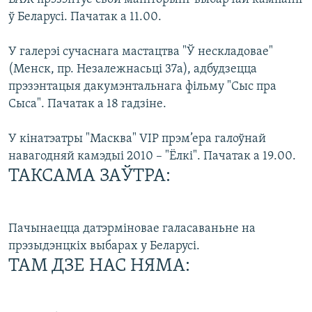
ў Беларусі. Пачатак а 11.00.
У галерэі сучаснага мастацтва "Ў нескладовае"
(Менск, пр. Незалежнасьці 37а), адбудзецца
прэзэнтацыя дакумэнтальнага фільму "Сыс пра
Сыса". Пачатак а 18 гадзіне.
У кінатэатры "Масква" VIP прэм’ера галоўнай
навагодняй камэдыі 2010 – "Ёлкі". Пачатак а 19.00.
ТАКСАМА ЗАЎТРА:
Пачынаецца датэрміновае галасаваньне на
прэзыдэнцкіх выбарах у Беларусі.
ТАМ ДЗЕ НАС НЯМА: