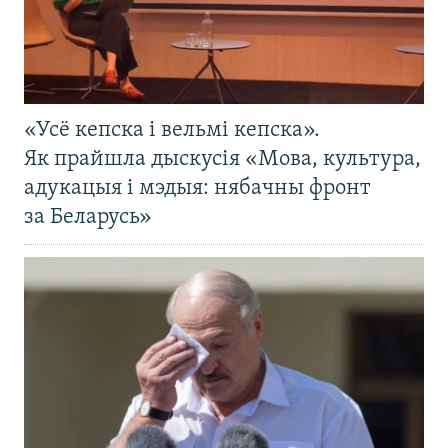
«Усё кепска і вельмі кепска».
Як прайшла дыскусія «Мова, культура,
адукацыя і мэдыя: нябачны фронт
за Беларусь»