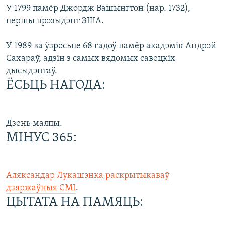
У 1799 памёр Джордж Вашынгтон (нар. 1732),
першы прэзыдэнт ЗША.
У 1989 ва ўзросьце 68 гадоў памёр акадэмік Андрэй
Сахараў, адзін з самых вядомых савецкіх
дысыдэнтаў.
ЁСЬЦЬ НАГОДА:
Дзень малпы.
МІНУС 365:
Аляксандар Лукашэнка раскрытыкаваў
дзяржаўныя СМІ
.
ЦЫТАТА НА ПАМЯЦЬ: