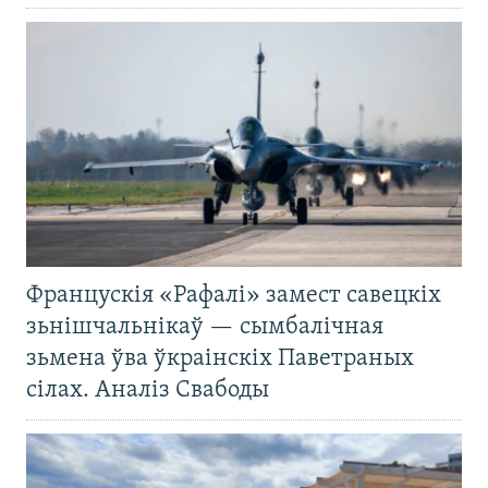
Францускія «Рафалі» замест савецкіх
зьнішчальнікаў — сымбалічная
зьмена ўва ўкраінскіх Паветраных
сілах. Аналіз Свабоды