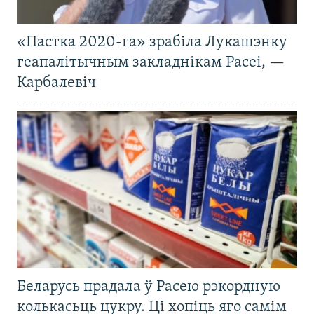
«Пастка 2020-га» зрабіла Лукашэнку
геапалітычным закладнікам Расеі, —
Карбалевіч
Беларусь прадала ў Расею рэкордную
колькасьць цукру. Ці хопіць яго самім