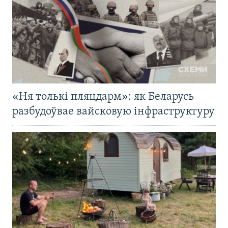
«Ня толькі пляцдарм»: як Беларусь
разбудоўвае вайсковую інфраструктуру