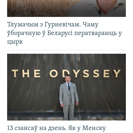
Тлумачым з Гурневічам. Чаму
ўборачную ў Беларусі ператвараюць у
цырк
13 сэансаў на дзень. Як у Менску