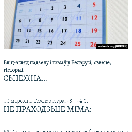
КУЛЬТУРА
МОВА
КАЛЯНДАР
НА ХВАЛЯХ СВАБОДЫ
Бліц-агляд падзеяў і тэмаў у Беларусі, сьвеце,
гісторыі.
СЬНЕЖНА...
...і марозна. Тэмпэратура: -8 – -4 С.
НЕ ПРАХОДЗЬЦЕ МІМА:
БАЖ прэзэнтуе свой маніторынг выбарчай кампаніі