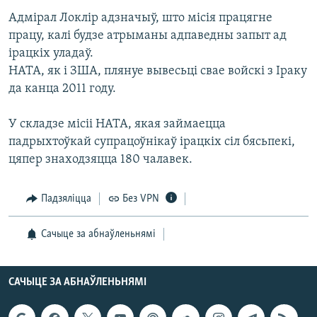
КУЛЬТУРА
МОВА
Адмірал Локлір адзначыў, што місія працягне
КАЛЯНДАР
НА ХВАЛЯХ СВАБОДЫ
працу, калі будзе атрыманы адпаведны запыт ад
ірацкіх уладаў.
НАТА, як і ЗША, плянуе вывесьці свае войскі з Іраку
да канца 2011 году.
У складзе місіі НАТА, якая займаецца
падрыхтоўкай супрацоўнікаў ірацкіх сіл бясьпекі,
цяпер знаходзяцца 180 чалавек.
Падзяліцца
Без VPN
Сачыце за абнаўленьнямі
САЧЫЦЕ ЗА АБНАЎЛЕНЬНЯМІ