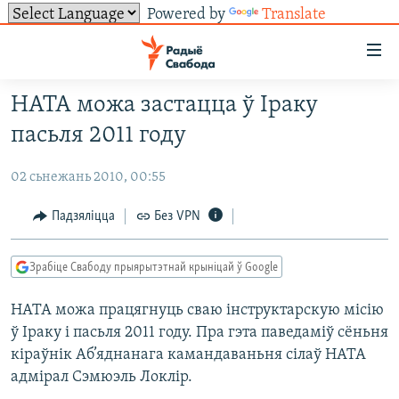
Powered by
Translate
Лінкі
ўнівэрсальнага
доступу
НАТА можа застацца ў Іраку
НАВІНЫ
Перайсьці
пасьля 2011 году
да
ТОЛЬКІ НА СВАБОДЗЕ
УСЕ НАВІНЫ
галоўнага
02 сьнежань 2010, 00:55
СУВЯЗЬ
ВІДЭА І ФОТА
ТЭСТЫ
зьместу
Перайсьці
ПАДПІСАЦЦА
ЛЮДЗІ
БЛОГІ
АБЫСЬЦІ БЛЯКАВАНЬНЕ
Падзяліцца
Без VPN
да
ПАЛІТЫКА
ГІСТОРЫЯ НА СВАБОДЗЕ
ПАДЗЯЛІЦЦА ІНФАРМАЦЫЯЙ
RSS
галоўнай
САЧЫЦЕ ЗА АБНАЎЛЕНЬНЯМІ
Зрабіце Свабоду прыярытэтнай крыніцай ў Google
навігацыі
ЭКАНОМІКА
ПАДКАСТЫ
ПАДКАСТЫ
Перайсьці
НАТА можа працягнуць сваю інструктарскую місію
ВАЙНА
КНІГІ
FACEBOOK
да
ў Іраку і пасьля 2011 году. Пра гэта паведаміў сёньня
БЕЛАРУСЫ НА ВАЙНЕ
АЎДЫЁКНІГІ
TWITTER
пошуку
кіраўнік Аб’яднанага камандаваньня сілаў НАТА
ПАЛІТВЯЗЬНІ
PREMIUM
адмірал Сэмюэль Локлір.
Усе сайты РС/РСЭ