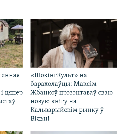
генная
«ШокінгКульт» на
і
барахолаўцы: Максім
 і цяпер
Жбанкоў прэзэнтаваў сваю
ыстаў
новую кнігу на
Кальварыйскім рынку ў
Вільні