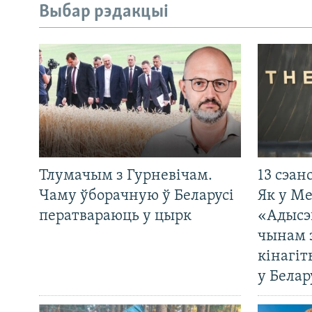
Выбар рэдакцыі
Тлумачым з Гурневічам.
13 сэан
Чаму ўборачную ў Беларусі
Як у М
ператвараюць у цырк
«Адысэ
чынам 
кінагі
у Белар