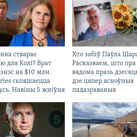
нка стварае
Хто забіў Паўла Шар
ю для Колі? Брат
Расказваем, што пра
ізнэс на $10 млн.
вядома празь дзесяць
ries сьпяшаецца
дзе цяпер асноўныя
усь. Навіны 5 жніўня
падазраваныя