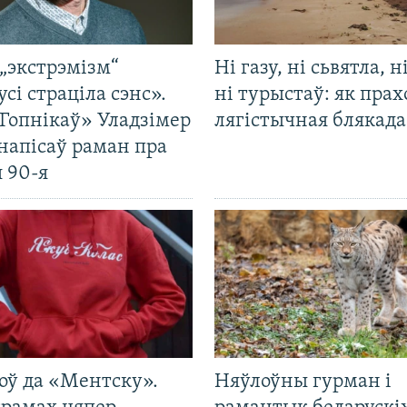
„экстрэмізм“
Ні газу, ні сьвятла, н
усі страціла сэнс».
ні турыстаў: як прах
Гопнікаў» Уладзімер
лягістычная блякад
напісаў раман пра
 90-я
оў да «Ментску».
Няўлоўны гурман і