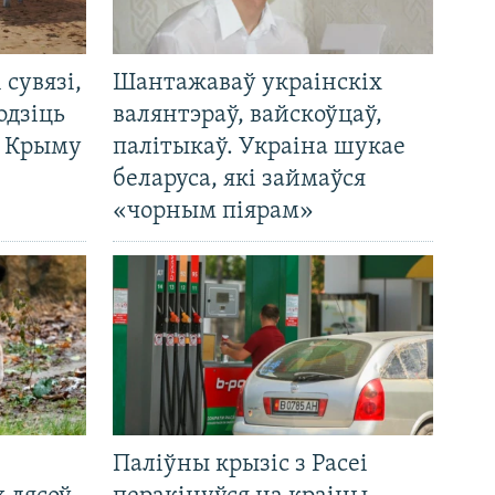
і сувязі,
Шантажаваў украінскіх
одзіць
валянтэраў, вайскоўцаў,
а Крыму
палітыкаў. Украіна шукае
беларуса, які займаўся
«чорным піярам»
Паліўны крызіс з Расеі