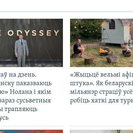
саў на дзень.
«Жыцьцё вельмі афі
енску паказваюць
штука». Як беларуск
ю» Нолана і якім
мільянэр страціў усё
зараз сусьветныя
робіць хаткі для тур
ты трапляюць
усь