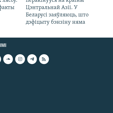
 лясоў.
перакінуўся на краіны
 факты
Цэнтральнай Азіі. У
Беларусі заяўляюць, што
дэфіцыту бэнзіну няма
ЯМІ