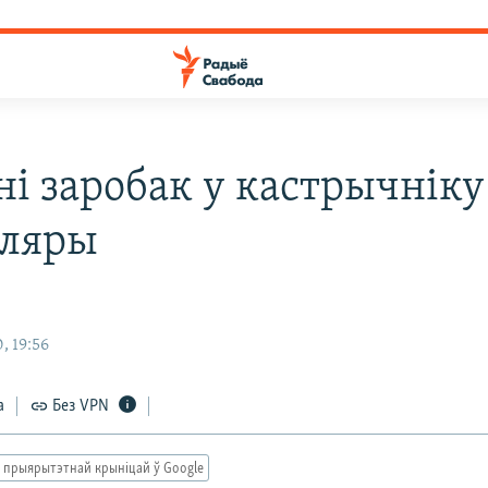
ні заробак у кастрычнік
аляры
, 19:56
а
Без VPN
 прыярытэтнай крыніцай ў Google