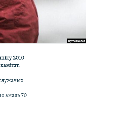
чніку 2010
камітэт.
і служачых
ае амаль 70