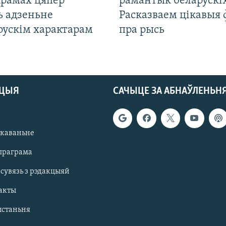
крамах цяпер
рамантык беларускіх
ь адзеньне
Расказваем цікавыя
рускім характарам
пра рысь
АЦЫЯ
САЧЫЦЕ ЗА АБНАЎЛЕНЬН
якаваньне
праграма
 сувязь з рэдакцыяй
акты
ыстаньня