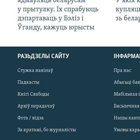
адмаўляць беларусам
У якіх 
у прытулку. Іх спрабуюць
купляц
дэпартаваць у Бэліз і
зь бела
Ўганду, кажуць юрысты
РАЗЬДЗЕЛЫ САЙТУ
ІНФАРМ
Стужка навінаў
Пра нас
Падкасты
Абысьці бл
Кнігі Свабоды
Мабільная 
Архіў перадачаў
Бясьпечная
Фота / відэа
Нашы кант
САЧЫЦЕ ЗА АБНАЎЛЕНЬНЯМІ
За кратамі, бо журналісты
Умовы кар