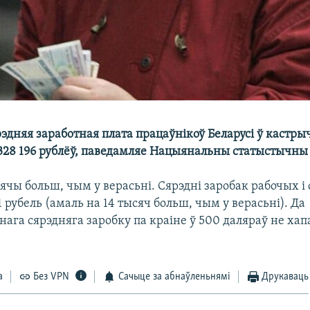
эдняя заработная плата працаўнікоў Беларусі ў кастры
 328 196 рублёў, паведамляе Нацыянальны статыстычны 
сячы больш, чым у верасьні. Сярэдні заробак рабочых 
31 рубель (амаль на 14 тысяч больш, чым у верасьні). Да
ага сярэдняга заробку па краіне ў 500 даляраў не хап
а
Без VPN
Сачыце за абнаўленьнямі
Друкаваць