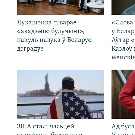
Лукашэнка стварае
«Слова 
«акадэмію будучыні»,
у Белар
пакуль навука ў Беларусі
Аўтар «
дэградуе
Казлоў 
менскія
ЗША сталі часьцей
Ад бусл