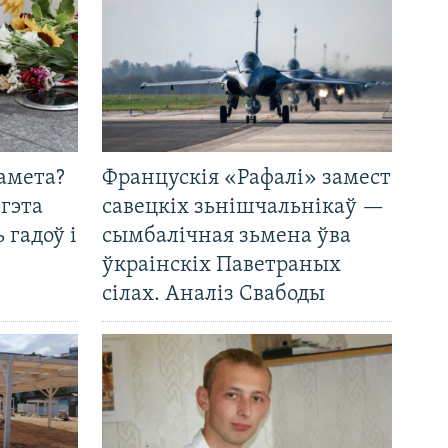
амета?
Францускія «Рафалі» замест
 гэта
савецкіх зьнішчальнікаў —
 гадоў і
сымбалічная зьмена ўва
ўкраінскіх Паветраных
сілах. Аналіз Свабоды