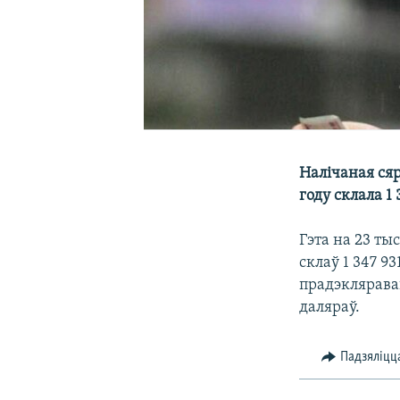
Налічаная сяр
году склала 1
Гэта на 23 ты
склаў 1 347 9
прадэкляраван
даляраў.
Падзяліцц