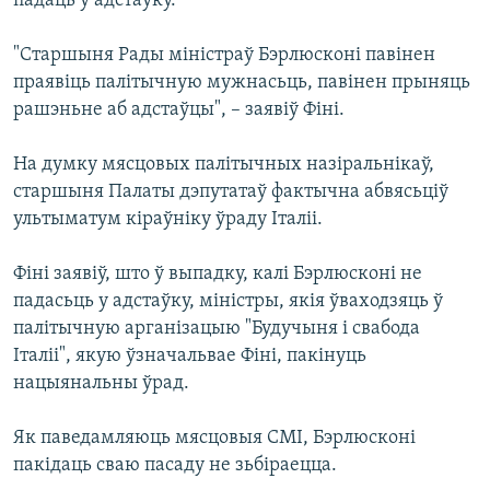
падаць у адстаўку.
КУЛЬТУРА
МОВА
КАЛЯНДАР
НА ХВАЛЯХ СВАБОДЫ
"Старшыня Рады міністраў Бэрлюсконі павінен
праявіць палітычную мужнасьць, павінен прыняць
рашэньне аб адстаўцы", – заявіў Фіні.
На думку мясцовых палітычных назіральнікаў,
старшыня Палаты дэпутатаў фактычна абвясьціў
ультыматум кіраўніку ўраду Італіі.
Фіні заявіў, што ў выпадку, калі Бэрлюсконі не
падасьць у адстаўку, міністры, якія ўваходзяць ў
палітычную арганізацыю "Будучыня і свабода
Італіі", якую ўзначальвае Фіні, пакінуць
нацыянальны ўрад.
Як паведамляюць мясцовыя СМІ, Бэрлюсконі
пакідаць сваю пасаду не зьбіраецца.