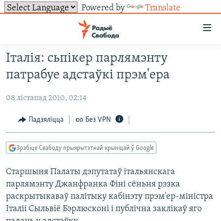
Powered by
Translate
Лінкі
ўнівэрсальнага
доступу
Італія: сьпікер парлямэнту
НАВІНЫ
Перайсьці
патрабуе адстаўкі прэм'ера
да
ТОЛЬКІ НА СВАБОДЗЕ
УСЕ НАВІНЫ
галоўнага
08 лістапад 2010, 02:14
СУВЯЗЬ
ВІДЭА І ФОТА
ТЭСТЫ
зьместу
Перайсьці
ПАДПІСАЦЦА
ЛЮДЗІ
БЛОГІ
АБЫСЬЦІ БЛЯКАВАНЬНЕ
Падзяліцца
Без VPN
да
ПАЛІТЫКА
ГІСТОРЫЯ НА СВАБОДЗЕ
ПАДЗЯЛІЦЦА ІНФАРМАЦЫЯЙ
RSS
галоўнай
САЧЫЦЕ ЗА АБНАЎЛЕНЬНЯМІ
Зрабіце Свабоду прыярытэтнай крыніцай ў Google
навігацыі
ЭКАНОМІКА
ПАДКАСТЫ
ПАДКАСТЫ
Перайсьці
Старшыня Палаты дэпутатаў італьянскага
ВАЙНА
КНІГІ
FACEBOOK
да
парлямэнту Джанфранка Фіні сёньня рэзка
БЕЛАРУСЫ НА ВАЙНЕ
АЎДЫЁКНІГІ
TWITTER
пошуку
раскрытыкаваў палітыку кабінэту прэм'ер-міністра
ПАЛІТВЯЗЬНІ
PREMIUM
Італіі Сыльвіё Бэрлюсконі і публічна заклікаў яго
Усе сайты РС/РСЭ