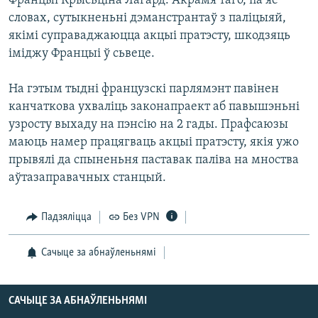
Францыі Крысьціна Лагард. Акрамя таго, па яе
КУЛЬТУРА
МОВА
словах, сутыкненьні дэманстрантаў з паліцыяй,
КАЛЯНДАР
НА ХВАЛЯХ СВАБОДЫ
якімі суправаджаюцца акцыі пратэсту, шкодзяць
іміджу Францыі ў сьвеце.
На гэтым тыдні французскі парлямэнт павінен
канчаткова ухваліць законапраект аб павышэньні
узросту выхаду на пэнсію на 2 гады. Прафсаюзы
маюць намер працягваць акцыі пратэсту, якія ужо
прывялі да спыненьня паставак паліва на мноства
аўтазаправачных станцый.
Падзяліцца
Без VPN
Сачыце за абнаўленьнямі
САЧЫЦЕ ЗА АБНАЎЛЕНЬНЯМІ