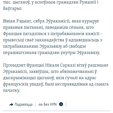
тыс. цыганоў, у асноўным грамадзян Румыніі і
КУЛЬТУРА
МОВА
Баўгарыі.
КАЛЯНДАР
НА ХВАЛЯХ СВАБОДЫ
Вівіан Рэдынг, сябра Эўракамісіі, якая курыруе
прававыя пытаньні, паведаміла сёньня, што
Францыя пагадзілася з патрабаваньнем камісіі –
прывесьці сваё заканадаўства ў адпаведнасьць з
патрабаваньнямі Эўразьвязу аб свабодзе
перамяшчэньня грамадзян унутры Эўразьвязу.
Прэзыдэнт Францыі Нікаля Сарказі вітаў рашэньне
Эўракамісіі, заявіўшы, што абвінавачваньні ў
дыскрымінацыі цыганоў, якія гучалі на адрас
французскіх уладаў, былі несправядлівыя ад самага
пачатку.
Падзяліцца
Без VPN