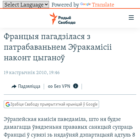
Powered by
Translate
Лінкі
ўнівэрсальнага
доступу
Францыя пагадзілася з
НАВІНЫ
Перайсьці
патрабаваньнем Эўракамісіі
да
ТОЛЬКІ НА СВАБОДЗЕ
УСЕ НАВІНЫ
наконт цыганоў
галоўнага
СУВЯЗЬ
ВІДЭА І ФОТА
ТЭСТЫ
зьместу
19 кастрычнік 2010, 19:46
Перайсьці
ПАДПІСАЦЦА
ЛЮДЗІ
БЛОГІ
АБЫСЬЦІ БЛЯКАВАНЬНЕ
да
Падзяліцца
Без VPN
ПАЛІТЫКА
ГІСТОРЫЯ НА СВАБОДЗЕ
ПАДЗЯЛІЦЦА ІНФАРМАЦЫЯЙ
RSS
галоўнай
САЧЫЦЕ ЗА АБНАЎЛЕНЬНЯМІ
навігацыі
ЭКАНОМІКА
ПАДКАСТЫ
ПАДКАСТЫ
Зрабіце Свабоду прыярытэтнай крыніцай ў Google
Перайсьці
ВАЙНА
КНІГІ
FACEBOOK
да
Эўрапейская камісія паведаміла, што ня будзе
БЕЛАРУСЫ НА ВАЙНЕ
АЎДЫЁКНІГІ
TWITTER
пошуку
дамагацца ўвядзеньня прававых санкцый супраць
ПАЛІТВЯЗЬНІ
PREMIUM
Усе сайты РС/РСЭ
Францыі ў сувязі зь нядаўняй дэпартацыяй адтуль 8