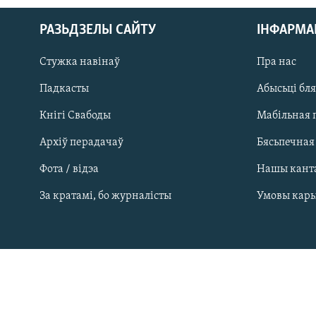
РАЗЬДЗЕЛЫ САЙТУ
ІНФАРМ
Стужка навінаў
Пра нас
Падкасты
Абысьці бл
Кнігі Свабоды
Мабільная 
Архіў перадачаў
Бясьпечная
Фота / відэа
Нашы кант
САЧЫЦЕ ЗА АБНАЎЛЕНЬНЯМІ
За кратамі, бо журналісты
Умовы кар
Усе сайты РС/РСЭ