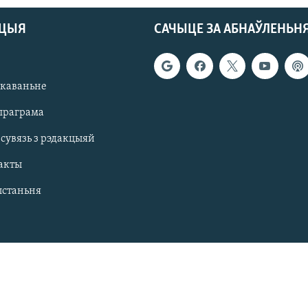
АЦЫЯ
САЧЫЦЕ ЗА АБНАЎЛЕНЬН
якаваньне
праграма
 сувязь з рэдакцыяй
акты
ыстаньня