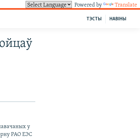
Powered by
Translate
ТЭСТЫ
НАВІНЫ
бойцаў
навачаных у
эрну РАО ЕЭС