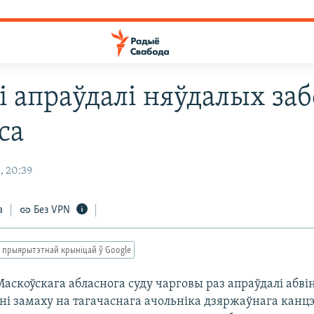
еі апраўдалі няўдалых за
са
, 20:39
а
Без VPN
 прыярытэтнай крыніцай ў Google
скоўскага абласнога суду чарговы раз апраўдалі абві
ні замаху на тагачаснага ачольніка дзяржаўнага канц