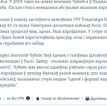
айса. У 2005 годзе на шляху машыны Чубайса ў Падмас
мба. Пасьля гэтага невядомыя абстралялі машыны кар
ацілі ў замаху адстаўнога палкоўніка ГРУ Ўладзіміра К
каў 45-га палку Паветрана-дэсантных войскаў Расеі. П
овых працэсаў яны, аднак, былі апраўданыя. У гэтую п
я будзе болей апратэстоўваць прысуду, хоць і перакана
 спрабавалі яго забіць.
русі Анатолій Чубайс быў адным з галоўных ідэолягаў
ватызацыі ў Расеі. Цяпер - ачольвае дзяржаўную кар
лёгіі". Чубайс мае высокі адмоўны рэйтынг сярод рас
. Апраўданы ў пятніцу Квачкоў раней намякаў, што зам
зейсьніў, называючы гэтую акцыю "адной з формаў на
арацьбы".
а
Без VPN
Сачыце за абнаўленьнямі
Друкаваць