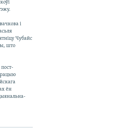
коўі
тэжу.
вачкова і
асьля
ятніцу Чубайс
ны, што
 пост-
парацыю
ейскага
ах ён
цыянальна-