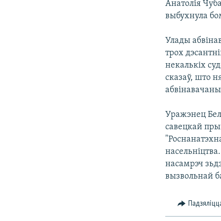
Анатолія Чуб
КАЛЯНДАР
НА ХВАЛЯХ СВАБОДЫ
выбухнула бо
Улады абвінав
трох дэсантні
некалькіх суд
сказаў, што н
абвінавачаныя
Уражэнец Бела
савецкай пры
"Роснанатэхна
насельніцтва
насамрэч зьд
вызвольнай б
Падзяліцц