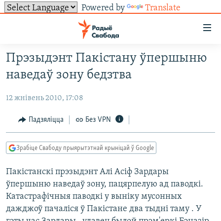
Powered by
Translate
Лінкі
ўнівэрсальнага
доступу
Прэзыдэнт Пакістану ўпершыню
НАВІНЫ
Перайсьці
наведаў зону бедзтва
да
ТОЛЬКІ НА СВАБОДЗЕ
УСЕ НАВІНЫ
галоўнага
12 жнівень 2010, 17:08
СУВЯЗЬ
ВІДЭА І ФОТА
ТЭСТЫ
зьместу
Перайсьці
ПАДПІСАЦЦА
ЛЮДЗІ
БЛОГІ
АБЫСЬЦІ БЛЯКАВАНЬНЕ
Падзяліцца
Без VPN
да
ПАЛІТЫКА
ГІСТОРЫЯ НА СВАБОДЗЕ
ПАДЗЯЛІЦЦА ІНФАРМАЦЫЯЙ
RSS
галоўнай
САЧЫЦЕ ЗА АБНАЎЛЕНЬНЯМІ
Зрабіце Свабоду прыярытэтнай крыніцай ў Google
навігацыі
ЭКАНОМІКА
ПАДКАСТЫ
ПАДКАСТЫ
Перайсьці
Пакістанскі прэзыдэнт Алі Асіф Зардары
ВАЙНА
КНІГІ
FACEBOOK
да
ўпершыню наведаў зону, пацярпелую ад паводкі.
БЕЛАРУСЫ НА ВАЙНЕ
АЎДЫЁКНІГІ
TWITTER
пошуку
Катастрафічныя паводкі у выніку мусонных
ПАЛІТВЯЗЬНІ
PREMIUM
дажджоў пачаліся ў Пакістане два тыдні таму . У
Усе сайты РС/РСЭ