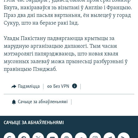
гэты час Зардары , удавец былой прэм'еркі Бэназір
КУЛЬТУРА
МОВА
Бхута, накіраваўся зь візытамі ў Англію і Францыю.
КАЛЯНДАР
НА ХВАЛЯХ СВАБОДЫ
Праз два дні пасьля вяртаньня, ён вылецеў у горад
Сукур, што на беразе ракі Інд.
Улады Пакістану падвяргаюцца крытыцы за
марудную арганізацыю дапамогі. Тым часам
мэтэаролягі папярэджваюць, што новая хваля
мусонных залеваў можа прынесьці разбурэньні ў
правінцыю Пэнджаб.
Падзяліцца
Без VPN
Сачыце за абнаўленьнямі
САЧЫЦЕ ЗА АБНАЎЛЕНЬНЯМІ