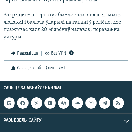
скрытыкавалі заходнія праваабаронцы.
КУЛЬТУРА
МОВА
КАЛЯНДАР
НА ХВАЛЯХ СВАБОДЫ
Закрыцьцё інтэрнэту абмежавала зносіны паміж
людзьмі і балюча ўдарылі па гандлі ў рэгіёне, дзе
пражывае каля 20 мільёнаў чалавек, пераважна
ўйгуры.
Падзяліцца
Без VPN
Сачыце за абнаўленьнямі
САЧЫЦЕ ЗА АБНАЎЛЕНЬНЯМІ
РАЗЬДЗЕЛЫ САЙТУ