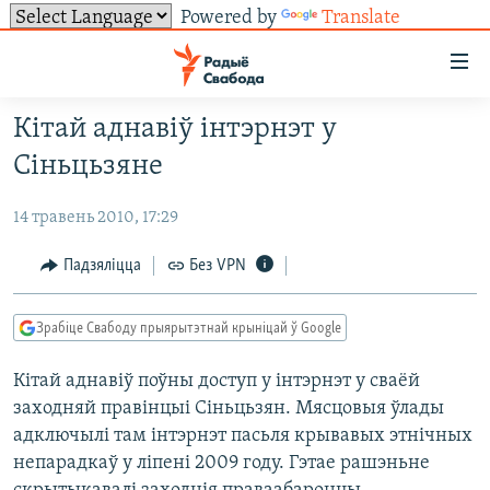
Powered by
Translate
Лінкі
ўнівэрсальнага
доступу
Кітай аднавіў інтэрнэт у
НАВІНЫ
Перайсьці
Сіньцьзяне
да
ТОЛЬКІ НА СВАБОДЗЕ
УСЕ НАВІНЫ
галоўнага
14 травень 2010, 17:29
СУВЯЗЬ
ВІДЭА І ФОТА
ТЭСТЫ
зьместу
Перайсьці
ПАДПІСАЦЦА
ЛЮДЗІ
БЛОГІ
АБЫСЬЦІ БЛЯКАВАНЬНЕ
Падзяліцца
Без VPN
да
ПАЛІТЫКА
ГІСТОРЫЯ НА СВАБОДЗЕ
ПАДЗЯЛІЦЦА ІНФАРМАЦЫЯЙ
RSS
галоўнай
САЧЫЦЕ ЗА АБНАЎЛЕНЬНЯМІ
Зрабіце Свабоду прыярытэтнай крыніцай ў Google
навігацыі
ЭКАНОМІКА
ПАДКАСТЫ
ПАДКАСТЫ
Перайсьці
Кітай аднавіў поўны доступ у інтэрнэт у сваёй
ВАЙНА
КНІГІ
FACEBOOK
да
заходняй правінцыі Сіньцьзян. Мясцовыя ўлады
БЕЛАРУСЫ НА ВАЙНЕ
АЎДЫЁКНІГІ
TWITTER
пошуку
адключылі там інтэрнэт пасьля крывавых этнічных
ПАЛІТВЯЗЬНІ
PREMIUM
непарадкаў у ліпені 2009 году. Гэтае рашэньне
Усе сайты РС/РСЭ