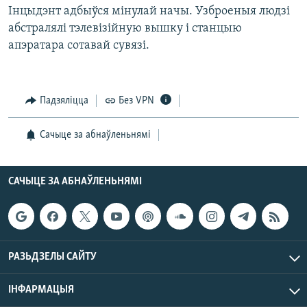
КУЛЬТУРА
МОВА
Інцыдэнт адбыўся мінулай начы. Узброеныя людзі
абстралялі тэлевізійную вышку і станцыю
КАЛЯНДАР
НА ХВАЛЯХ СВАБОДЫ
апэратара сотавай сувязі.
Падзяліцца
Без VPN
Сачыце за абнаўленьнямі
САЧЫЦЕ ЗА АБНАЎЛЕНЬНЯМІ
РАЗЬДЗЕЛЫ САЙТУ
ІНФАРМАЦЫЯ