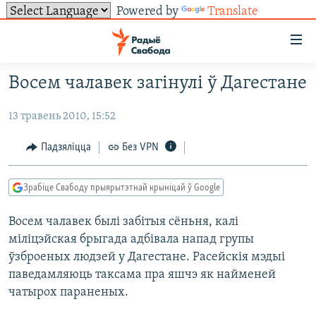
Powered by
Translate
Лінкі
ўнівэрсальнага
доступу
Восем чалавек загінулі ў Дагестане
НАВІНЫ
Перайсьці
да
13 травень 2010, 15:52
ТОЛЬКІ НА СВАБОДЗЕ
УСЕ НАВІНЫ
галоўнага
СУВЯЗЬ
ВІДЭА І ФОТА
ТЭСТЫ
Падзяліцца
Без VPN
зьместу
Перайсьці
ПАДПІСАЦЦА
ЛЮДЗІ
БЛОГІ
АБЫСЬЦІ БЛЯКАВАНЬНЕ
да
Зрабіце Свабоду прыярытэтнай крыніцай ў Google
ПАЛІТЫКА
ГІСТОРЫЯ НА СВАБОДЗЕ
ПАДЗЯЛІЦЦА ІНФАРМАЦЫЯЙ
RSS
галоўнай
САЧЫЦЕ ЗА АБНАЎЛЕНЬНЯМІ
Восем чалавек былі забітыя сёньня, калі
навігацыі
ЭКАНОМІКА
ПАДКАСТЫ
ПАДКАСТЫ
міліцэйская брыгада адбівала напад групы
Перайсьці
ВАЙНА
КНІГІ
FACEBOOK
ўзброеных людзей у Дагестане. Расейскія мэдыі
да
БЕЛАРУСЫ НА ВАЙНЕ
АЎДЫЁКНІГІ
TWITTER
паведамляюць таксама пра яшчэ як найменей
пошуку
чатырох параненых.
ПАЛІТВЯЗЬНІ
PREMIUM
Усе сайты РС/РСЭ