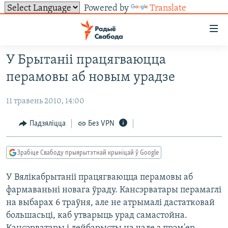
Powered by
Translate
Лінкі
ўнівэрсальнага
доступу
У Брытаніі працягваюцца
НАВІНЫ
Перайсьці
перамовы аб новым урадзе
да
ТОЛЬКІ НА СВАБОДЗЕ
УСЕ НАВІНЫ
галоўнага
11 травень 2010, 14:00
СУВЯЗЬ
ВІДЭА І ФОТА
ТЭСТЫ
зьместу
Перайсьці
ПАДПІСАЦЦА
ЛЮДЗІ
БЛОГІ
АБЫСЬЦІ БЛЯКАВАНЬНЕ
Падзяліцца
Без VPN
да
ПАЛІТЫКА
ГІСТОРЫЯ НА СВАБОДЗЕ
ПАДЗЯЛІЦЦА ІНФАРМАЦЫЯЙ
RSS
галоўнай
САЧЫЦЕ ЗА АБНАЎЛЕНЬНЯМІ
Зрабіце Свабоду прыярытэтнай крыніцай ў Google
навігацыі
ЭКАНОМІКА
ПАДКАСТЫ
ПАДКАСТЫ
Перайсьці
У Вялікабрытаніі працягваюцца перамовы аб
ВАЙНА
КНІГІ
FACEBOOK
да
фармаваньні новага ўраду. Кансэрватары перамаглі
БЕЛАРУСЫ НА ВАЙНЕ
АЎДЫЁКНІГІ
TWITTER
пошуку
на выбарах 6 траўня, але не атрымалі дастатковай
ПАЛІТВЯЗЬНІ
PREMIUM
большасьці, каб утварыць урад самастойна.
Усе сайты РС/РСЭ