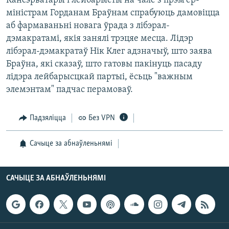
Кансэрватары і лейбарысты на чале з прэм'ер-
КУЛЬТУРА
МОВА
міністрам Горданам Браўнам спрабуюць дамовіцца
КАЛЯНДАР
НА ХВАЛЯХ СВАБОДЫ
аб фармаваньні новага ўрада з лібэрал-
дэмакратамі, якія занялі трэцяе месца. Лідэр
лібэрал-дэмакратаў Нік Клег адзначыў, што заява
Браўна, які сказаў, што гатовы пакінуць пасаду
лідэра лейбарысцкай партыі, ёсьць "важным
элемэнтам" падчас перамоваў.
Падзяліцца
Без VPN
Сачыце за абнаўленьнямі
САЧЫЦЕ ЗА АБНАЎЛЕНЬНЯМІ