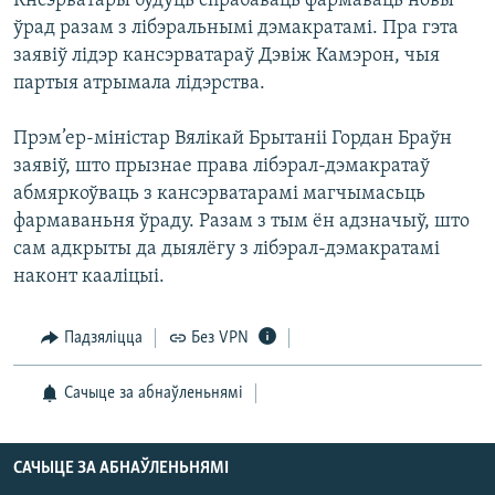
Кнсэрватары будуць спрабаваць фармаваць новы
КУЛЬТУРА
МОВА
ўрад разам з лібэральнымі дэмакратамі. Пра гэта
КАЛЯНДАР
НА ХВАЛЯХ СВАБОДЫ
заявіў лідэр кансэрватараў Дэвіж Камэрон, чыя
партыя атрымала лідэрства.
Прэм’ер-міністар Вялікай Брытаніі Гордан Браўн
заявіў, што прызнае права лібэрал-дэмакратаў
абмяркоўваць з кансэрватарамі магчымасьць
фармаваньня ўраду. Разам з тым ён адзначыў, што
сам адкрыты да дыялёгу з лібэрал-дэмакратамі
наконт кааліцыі.
Падзяліцца
Без VPN
Сачыце за абнаўленьнямі
САЧЫЦЕ ЗА АБНАЎЛЕНЬНЯМІ