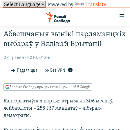
Powered by
Translate
Лінкі
ўнівэрсальнага
доступу
Абвешчаныя вынікі парлямэнцкіх
НАВІНЫ
Перайсьці
выбараў у Вялікай Брытаніі
да
ТОЛЬКІ НА СВАБОДЗЕ
УСЕ НАВІНЫ
галоўнага
08 травень 2010, 01:06
СУВЯЗЬ
ВІДЭА І ФОТА
ТЭСТЫ
зьместу
Перайсьці
ПАДПІСАЦЦА
ЛЮДЗІ
БЛОГІ
АБЫСЬЦІ БЛЯКАВАНЬНЕ
Падзяліцца
Без VPN
да
ПАЛІТЫКА
ГІСТОРЫЯ НА СВАБОДЗЕ
ПАДЗЯЛІЦЦА ІНФАРМАЦЫЯЙ
RSS
галоўнай
САЧЫЦЕ ЗА АБНАЎЛЕНЬНЯМІ
Зрабіце Свабоду прыярытэтнай крыніцай ў Google
навігацыі
ЭКАНОМІКА
ПАДКАСТЫ
ПАДКАСТЫ
Перайсьці
Кансэрватыўная партыя атрымала 306 месцаў,
ВАЙНА
КНІГІ
FACEBOOK
да
лейбарысты – 258 і 57 мандатаў – лібэрал-
БЕЛАРУСЫ НА ВАЙНЕ
АЎДЫЁКНІГІ
TWITTER
пошуку
дэмакраты.
ПАЛІТВЯЗЬНІ
PREMIUM
Усе сайты РС/РСЭ